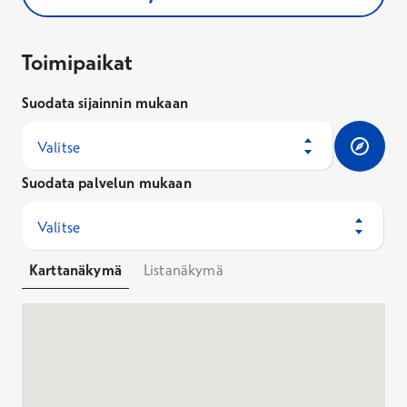
Toimipaikat
Toimipaikat
Suodata sijainnin mukaan
Valitse
Suodata palvelun mukaan
Valitse
Karttanäkymä
Listanäkymä