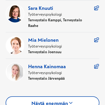
Sara
Knuuti
Työterveyspsykologi
Terveystalo Kamppi, Terveystalo
Raahe
Mia
Mielonen
Työterveyspsykologi
Terveystalo Joensuu
Henna
Kainomaa
Työterveyspsykologi
Terveystalo Järvenpää
Näytä enemmän