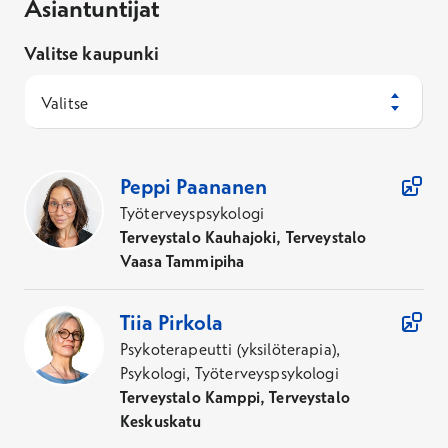
Asiantuntijat
Valitse kaupunki
Valitse
asiakaspalveluun
259
Asiantuntijaa
Peppi
Paananen
Etävastaanoton käyttöohjeet
Työterveyspsykologi
Terveystalo Kauhajoki, Terveystalo
Vaasa Tammipiha
Tiia
Pirkola
Psykoterapeutti (yksilöterapia),
Psykologi, Työterveyspsykologi
Terveystalo Kamppi, Terveystalo
Keskuskatu