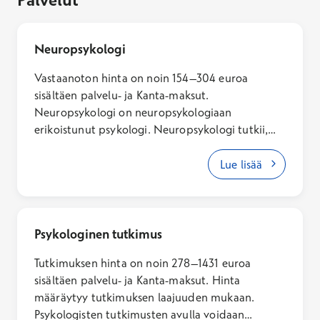
Neuropsykologi
Vastaanoton hinta on noin 154–304 euroa
sisältäen palvelu- ja Kanta-maksut.
Neuropsykologi on neuropsykologiaan
erikoistunut psykologi. Neuropsykologi tutkii,
ohjaa ja kuntouttaa ihmisiä, joilla on
toimintakykyyn vaikuttavia muutoksia tai
Lue lisää
vaikeuksia tiedonkäsittelyssä sekä käyttäytymisen
tai tunteiden säätelyssä. Tiedonkäsittelyllä
tarkoitetaan mm. oppimista, muistia,
keskittymistä ja päätelmien tekemistä. Vaikeudet
Psykologinen tutkimus
voivat heijastua monin tavoin arkeen,
Tutkimuksen hinta on noin 278–1431 euroa
oppimiseen, työntekoon ja ihmissuhteisiinoin
sisältäen palvelu- ja Kanta-maksut. Hinta
Tiedonkäsittelyn eli kognitiivisten vaikeuksien
määräytyy tutkimuksen laajuuden mukaan.
taustalla voi olla esimerkiksi jokin
Psykologisten tutkimusten avulla voidaan
oppimisvaikeus, neuropsykiatrinen häiriö,