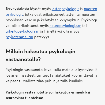
Terveystalosta löydät myös
lastenpsykologit
ja
nuorten
psykologit
, jotka ovat erikoistuneet lasten tai nuorten
psyykkisen kasvun ja kehityksen kysymyksiin. Psykologi
voi olla erikoistunut myös
neuropsykologiaan
tai
urheilupsykologiaan
ja hänellä voi olla myös
psykoterapeutin
pätevyys.
Milloin hakeutua psykologin
vastaanotolle?
Psykologin vastaanotolle voi tulla matalalla kynnyksellä,
jos arjen haasteet, tunteet tai ajatukset kuormittavat ja
kaipaat turvallista tilaa puhua ja tulla kuulluksi.
Psykologin vastaanotolle voi hakeutua esimerkiksi
seuraavissa tilanteissa: