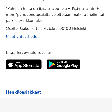
*Puhelun hinta on 8,45 snt/puhelu + 19,34 snt/min +
mpm/pvm.
Jonotusajalta veloitetaan matkapuhelin- tai
paikallisverkkomaksu.
Osoite: Jaakonkatu 3 A, 6.krs, 00100 Helsinki
Muut yhteystiedot
*Puhelun hinta on 8,35 snt/puhelu + 19,33 snt/min + mpm/pvm
*Puhelun hinta on matkapuhelinliittymästä 8,35 snt/puhelu + 
Lataa Terveystalo-sovellus
Avautuu uuteen ikkunaan
Avautuu uuteen ikkunaan
Henkilöasiakkaat
Hinnasto