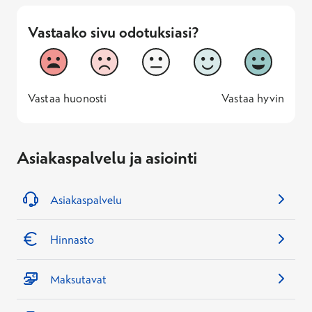
Vastaako sivu odotuksiasi?
Vastaako sivu odotuksiasi?
1
2
3
4
5
Vastaa huonosti
Vastaa hyv
1 -
—
5 -
Vastaa huonosti
Vastaa hyvin
Asiakaspalvelu ja asiointi
Asiakaspalvelu
Hinnasto
Maksutavat