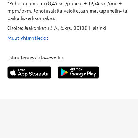
*Puhelun hinta on 8,45 snt/puhelu + 19,34 snt/min +
mpm/pvm.
Jonotusajalta veloitetaan matkapuhelin- tai
paikallisverkkomaksu.
Osoite: Jaakonkatu 3 A, 6.krs, 00100 Helsinki
Muut yhteystiedot
*Puhelun hinta on 8,35 snt/puhelu + 19,33 snt/min + mpm/pvm
*Puhelun hinta on matkapuhelinliittymästä 8,35 snt/puhelu + 
Lataa Terveystalo-sovellus
Avautuu uuteen ikkunaan
Avautuu uuteen ikkunaan
Henkilöasiakkaat
Hinnasto