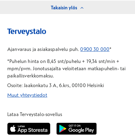
Takaisin ylös
Ajanvaraus ja asiakaspalvelu puh.
0900 30 000
*
*Puhelun hinta on 8,45 snt/puhelu + 19,34 snt/min +
mpm/pvm.
Jonotusajalta veloitetaan matkapuhelin- tai
paikallisverkkomaksu.
Osoite: Jaakonkatu 3 A, 6.krs, 00100 Helsinki
Muut yhteystiedot
*Puhelun hinta on 8,35 snt/puhelu + 19,33 snt/min + mpm/pvm
*Puhelun hinta on matkapuhelinliittymästä 8,35 snt/puhelu + 
Lataa Terveystalo-sovellus