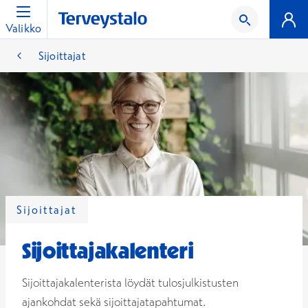
Valikko
Sijoittajat
Sijoittajat
Sijoittajakalenteri
Sijoittajakalenterista löydät tulosjulkistusten
ajankohdat sekä sijoittajatapahtumat.