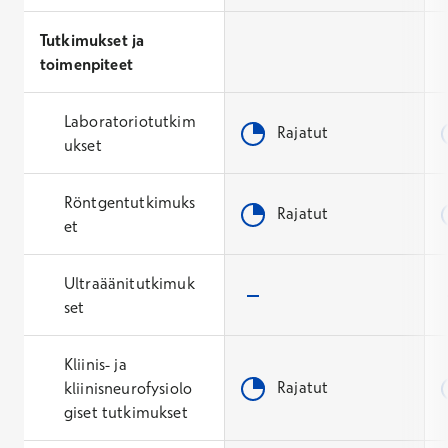
Tutkimukset ja
toimenpiteet
Laboratoriotutkim
Rajatut
ukset
Röntgentutkimuks
Rajatut
et
Ultraäänitutkimuk
set
Kliinis- ja
Rajatut
kliinisneurofysiolo
giset tutkimukset