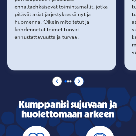
ennaltaehkäisevät toimintamallit, jotka
t
pitävät asiat järjestyksessä nyt ja
t
huomenna. Oikein mitoitetut ja
a
kohdennetut toimet tuovat
v
ennustettavuutta ja turvaa.
k
m
v
Voit käyttää nuolinäppäimiä nähdäksesi lisää
Edellinen sivu
0/3
Seuraava sivu
2/3
Sivu 1/3
Sivu 2/3
Sivu 3/3
Kumppanisi sujuvaan ja
huolettomaan arkeen