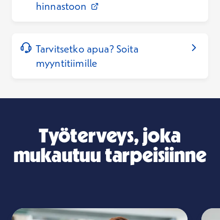
Avautuu uuteen ikkunaan
hinnastoon
Tarvitsetko apua? Soita
myyntitiimille
Työterveys, joka
mukautuu tarpeisiinne