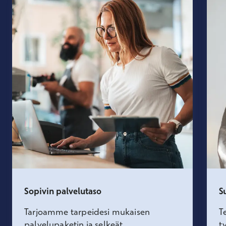
Sopivin palvelutaso
S
Tarjoamme tarpeidesi mukaisen
T
palvelupaketin ja selkeät
t