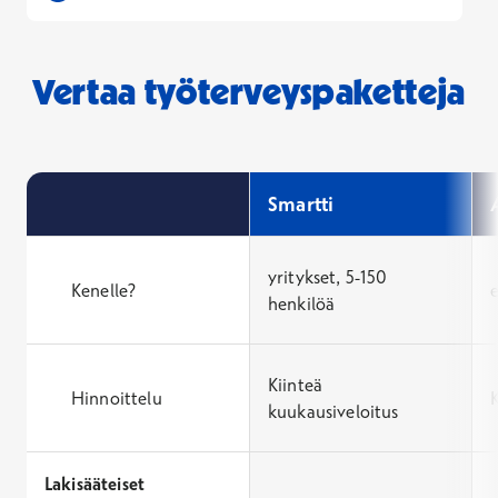
Vertaa työterveyspaketteja
Smartti
yritykset, 5-150
Kenelle?
e
henkilöä
Kiinteä
Hinnoittelu
kuukausiveloitus
Lakisääteiset