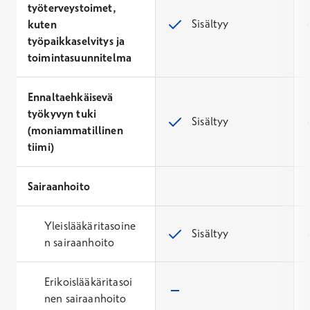
työterveystoimet,
Sisältyy
kuten
työpaikkaselvitys ja
toimintasuunnitelma
Ennaltaehkäisevä
työkyvyn tuki
Sisältyy
(moniammatillinen
tiimi)
Sairaanhoito
Yleislääkäritasoine
Sisältyy
n sairaanhoito
Erikoislääkäritasoi
nen sairaanhoito