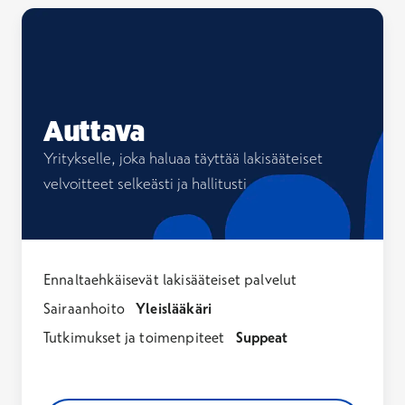
Tutustu
Auttava
Yritykselle, joka haluaa täyttää lakisääteiset
velvoitteet selkeästi ja hallitusti
Ennaltaehkäisevät lakisääteiset palvelut
Sairaanhoito
Yleislääkäri
Tutkimukset ja toimenpiteet
Suppeat