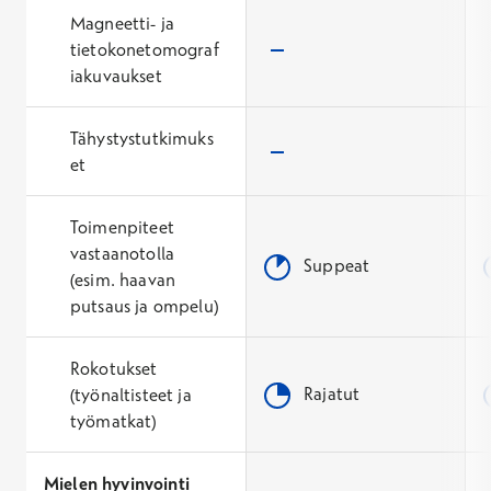
Magneetti- ja
tietokonetomograf
iakuvaukset
Tähystystutkimuks
et
Toimenpiteet
vastaanotolla
Suppeat
(esim. haavan
putsaus ja ompelu)
Rokotukset
Rajatut
(työnaltisteet ja
työmatkat)
Mielen hyvinvointi