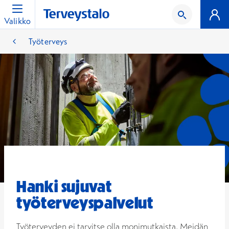
Valikko
Työterveys
Hanki sujuvat
työterveyspalvelut
Työterveyden ei tarvitse olla monimutkaista. Meidän