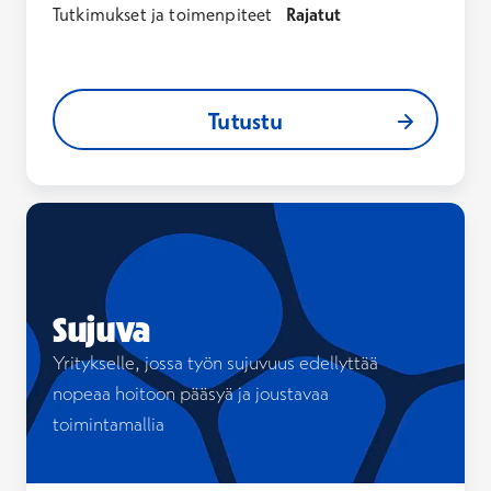
Tutkimukset ja toimenpiteet
Rajatut
Tutustu
Tutustu
Sujuva
Yritykselle, jossa työn sujuvuus edellyttää
nopeaa hoitoon pääsyä ja joustavaa
toimintamallia