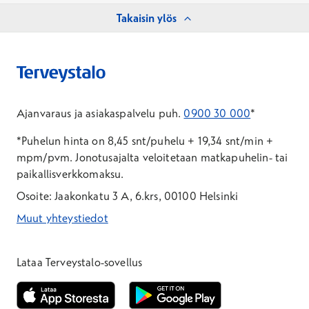
Takaisin ylös
Ajanvaraus ja asiakaspalvelu puh.
0900 30 000
*
*Puhelun hinta on 8,45 snt/puhelu + 19,34 snt/min +
mpm/pvm.
Jonotusajalta veloitetaan matkapuhelin- tai
paikallisverkkomaksu.
Osoite: Jaakonkatu 3 A, 6.krs, 00100 Helsinki
Muut yhteystiedot
*Puhelun hinta on 8,35 snt/puhelu + 19,33 snt/min + mpm/pvm
*Puhelun hinta on matkapuhelinliittymästä 8,35 snt/puhelu + 
Lataa Terveystalo-sovellus