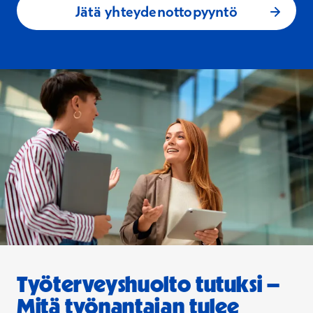
Jätä yhteydenottopyyntö
Työterveyshuolto tutuksi –
Mitä työnantajan tulee