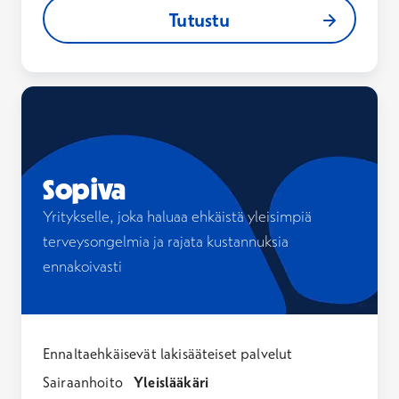
Tutustu
Tutustu
Sopiva
Yritykselle, joka haluaa ehkäistä yleisimpiä
terveysongelmia ja rajata kustannuksia
ennakoivasti
Ennaltaehkäisevät lakisääteiset palvelut
Sairaanhoito
Yleislääkäri