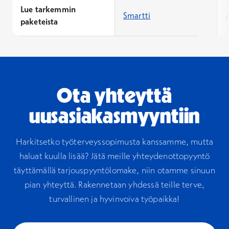
Lue tarkemmin
Smartti
paketeista
Ota yhteyttä
uusasiakasmyyntiin
Harkitsetko työterveyssopimusta kanssamme, mutta
haluat kuulla lisää? Jätä meille yhteydenottopyyntö
täyttämällä tarjouspyyntölomake, niin otamme sinuun
pian yhteyttä. Rakennetaan yhdessä teille terve,
turvallinen ja hyvinvoiva työpaikka!