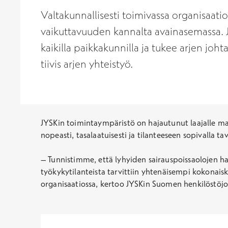
Valtakunnallisesti toimivassa organisaati
vaikuttavuuden kannalta avainasemassa. J
kaikilla paikkakunnilla ja tukee arjen jo
tiivis arjen yhteistyö.
JYSKin toimintaympäristö on hajautunut laajalle maant
nopeasti, tasalaatuisesti ja tilanteeseen sopivalla 
– Tunnistimme, että lyhyiden sairauspoissaolojen h
työkykytilanteista tarvittiin yhtenäisempi kokonai
organisaatiossa, kertoo JYSKin Suomen henkilöstöj