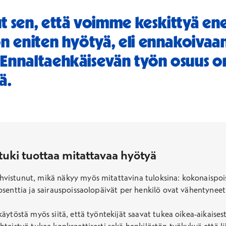
t sen, että voimme keskittyä en
n eniten hyötyä, eli ennakoivaa
Ennaltaehkäisevän työn osuus on
ä.
 tuki tuottaa mitattavaa hyötyä
istunut, mikä näkyy myös mitattavina tuloksina: kokonaispois
senttia ja sairauspoissaolopäivät per henkilö ovat vähentyneet
äytöstä myös siitä, että työntekijät saavat tukea oikea-aikaise
hteistyö tukee konkreettisesti sekä henkilöstön työkykyä että 