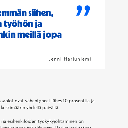
”
emmän siihen,
n työhön ja
kin meillä jopa
Jenni Harjuniemi
saolot ovat vähentyneet lähes 10 prosenttia ja
 keskimäärin yhdellä päivällä.
sti ja esihenkilöiden työkykyjohtaminen on
liiketoiminnan tehokkuutta. Harjuniemi toteaa.