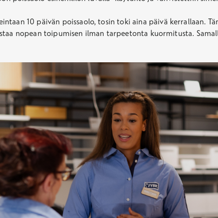
ntaan 10 päivän poissaolo, tosin toki aina päivä kerrallaan. 
ollistaa nopean toipumisen ilman tarpeetonta kuormitusta. Samal