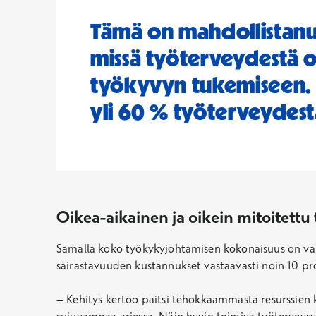
Tämä on mahdollistanu
missä työterveydestä o
työkyvyn tukemiseen. 
yli 60 % työterveydest
Oikea-aikainen ja oikein mitoitettu
Samalla koko työkykyjohtamisen kokonaisuus on vahv
sairastavuuden kustannukset vastaavasti noin 10 pro
– Kehitys kertoo paitsi tehokkaammasta resurssien k
sujuvampaa arjessa. Näin hyvin toimiva työterveysy