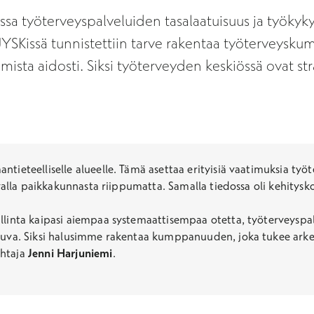
ossa työterveyspalveluiden tasalaatuisuus ja työky
YSKissä tunnistettiin tarve rakentaa työterveysk
htamista aidosti. Siksi työterveyden keskiössä ovat 
ieteelliselle alueelle. Tämä asettaa erityisiä vaatimuksia työter
tavalla paikkakunnasta riippumatta. Samalla tiedossa oli kehitys
allinta kaipasi aiempaa systemaattisempaa otetta, työterveysp
skuva. Siksi halusimme rakentaa kumppanuuden, joka tukee arke
ohtaja
Jenni Harjuniemi
.