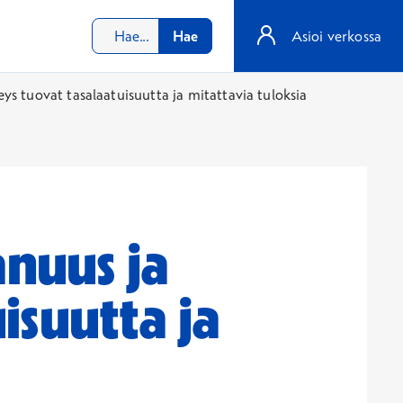
Hae
Asioi verkossa
s tuovat tasalaatuisuutta ja mitattavia tuloksia
nuus ja
isuutta ja