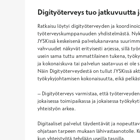
Digityöterveys tuo jatkuvuutta 
Ratkaisu löytyi digityöterveyden ja koordinoi
työterveyskumppanuuden yhdistelmästä. Nyky
JYSKissä keskeisenä palvelukanavana suurimmal
vahvuudet näkyvät erityisesti arjessa, sillä työn
usein sama tuttu ammattilainen tukena, työkyk
ja kokonaiskuva tai palvelun saatavuus ei ole si
Näin Digityöterveydestä on tullut JYSKissä akt
työkykyjohtamisen kokonaisuutta, eikä pelkäs
– Digityöterveys varmistaa, että työterveyden 
jokaisessa toimipaikassa ja jokaisessa työkyky
yhteistyön arkea.
Digitaaliset palvelut täydentävät ja nopeuttav
ohjataan tarpeen mukaan lähivastaanotolle. K
kun yhteistyötä tehdään useilla tasoilla.