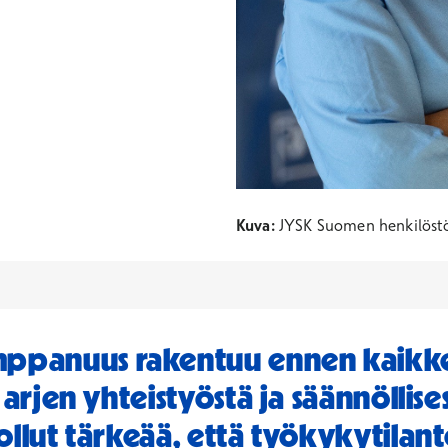
Kuva:
JYSK Suomen henkilöstö
ppanuus rakentuu ennen kaikke
ä arjen yhteistyöstä ja säännöllis
ollut tärkeää, että työkykytilant