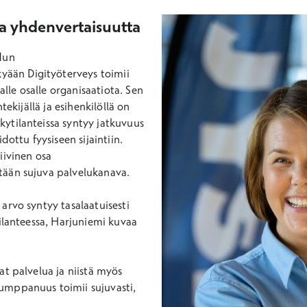
ja yhdenvertaisuutta
dun
ään Digityöterveys toimii
le osalle organisaatiota. Sen
tekijällä ja esihenkilöllä on
ytilanteissa syntyy jatkuvuus
dottu fyysiseen sijaintiin.
iivinen osa
tään sujuva palvelukanava.
arvo syntyy tasalaatuisesti
tilanteessa, Harjuniemi kuvaa
at palvelua ja niistä myös
umppanuus toimii sujuvasti,