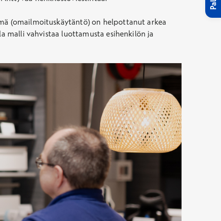
Tämä (omailmoituskäytäntö) on helpottanut arkea
la malli vahvistaa luottamusta esihenkilön ja