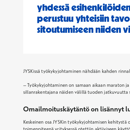
yhdessä esihenkilöiden
perustuu yhteisiin tav
sitoutumiseen niiden 
JYSKissä työkykyjohtaminen nähdään kahden rinnakk
– Työkykyjohtaminen on samaan aikaan maraton ja spri
sillanrakentajana näiden välillä tuoden jatkuvuutta s
Omailmoituskäytäntö on lisännyt l
Keskeinen osa JYSKin työkykyjohtamisen kehitystä 
toimenpiteenä yrityksessä otettiin aktiiviseen käyttö