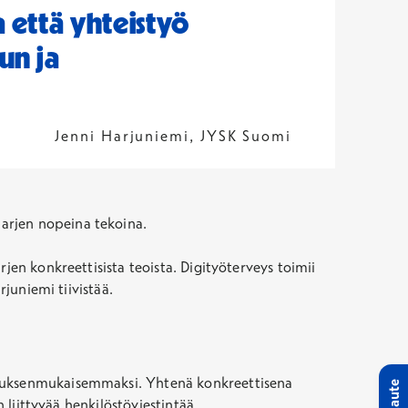
 että yhteistyö
un ja
Jenni Harjuniemi, JYSK Suomi
arjen nopeina tekoina.
jen konkreettisista teoista. Digityöterveys toimii
rjuniemi tiivistää.
oituksenmukaisemmaksi. Yhtenä konkreettisena
Palaute
 liittyvää henkilöstöviestintää.