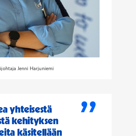
johtaja Jenni Harjuniemi
”
a yhteisestä
estä kehityksen
eita käsitellään