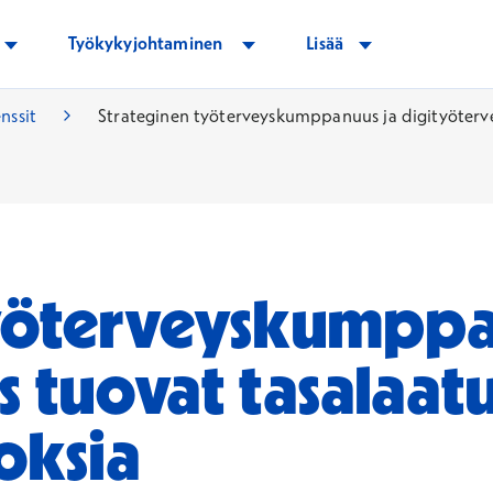
Työkykyjohtaminen
Lisää
nssit
Strateginen työterveyskumppanuus ja digityötervey
työterveyskumppa
 tuovat tasalaatu
oksia