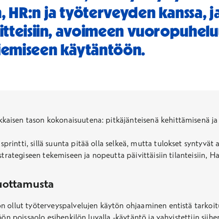
, HR:n ja työterveyden kanssa, ja
oitteisiin, avoimeen vuoropuhelu
viemiseen käytäntöön.
aisen tason kokonaisuutena: pitkäjänteisenä kehittämisenä ja 
ntti, sillä suunta pitää olla selkeä, mutta tulokset syntyvät ar
trategiseen tekemiseen ja nopeutta päivittäisiin tilanteisiin, Ha
uottamusta
on ollut työterveyspalvelujen käytön ohjaaminen entistä tark
ön poissaolo esihenkilön luvalla -käytäntö ja vahvistettiin siihen