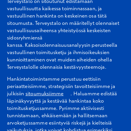
Terveystalo on sitoutunut edistämään
vastuullisuutta kaikessa toiminnassaan, ja
vastuullinen hankinta on keskeinen osa tätä
sitoumusta. Terveystalo on määritellyt olennaiset
vastuullisuusaiheensa yhteistyössä keskeisten
sidosryhmiensä
kanssa.
Kaksoisolennaisuusanalyysin perusteella
vastuullinen toimitusketju ja ihmisoikeuksien
kunnioittaminen ovat muiden aiheiden ohella
Terveystalolle olennaisia kestävyysteemoja.
Hankintatoimintamme perustuu eettisiin
periaatteisiimme, strategisiin
tavoitteisiimme ja
Avautuu uuteen ikkunaan
julkisiin
sitoumuksiimme
.
Haluamme edistää
läpinäkyvyyttä ja kestävää hankintaa koko
toimitusketjussamme.
Pyrimme aktiivisesti
tunnistamaan, ehkäisemään ja hallitsemaan
arvoketjussamme esiintyviä riskejä ja kielteisiä
vaikutuksia
, jotka voivat kohdistua esimerkiksi