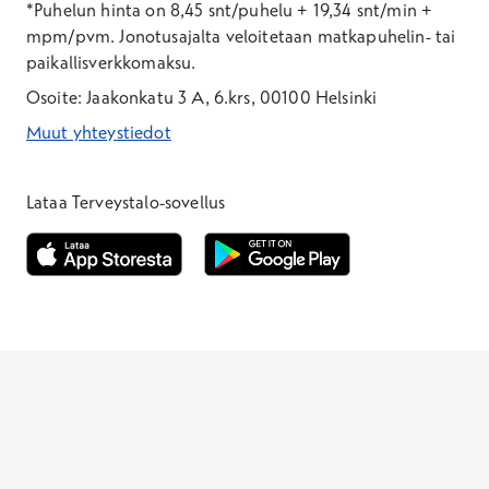
*Puhelun hinta on 8,45 snt/puhelu + 19,34 snt/min +
mpm/pvm.
Jonotusajalta veloitetaan matkapuhelin- tai
paikallisverkkomaksu.
Osoite: Jaakonkatu 3 A, 6.krs, 00100 Helsinki
Muut yhteystiedot
*Puhelun hinta on 8,35 snt/puhelu + 19,33 snt/min + mpm/pvm
*Puhelun hinta on matkapuhelinliittymästä 8,35 snt/puhelu + 
Lataa Terveystalo-sovellus
Avautuu uuteen ikkunaan
Avautuu uuteen ikkunaan
Henkilöasiakkaat
Hinnasto