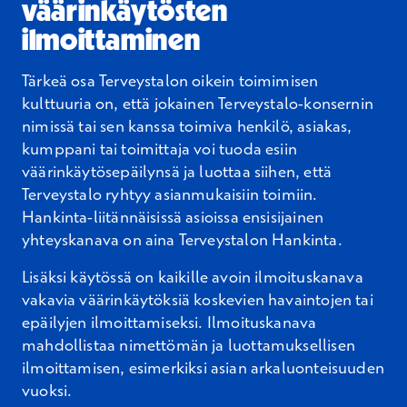
väärinkäytösten
ilmoittaminen
Tärkeä osa Terveystalon oikein toimimisen
kulttuuria on, että jokainen Terveystalo-konsernin
nimissä tai sen
kanssa toimiva henkilö, asiakas,
kumppani tai toimittaja voi tuoda esiin
väärinkäytösepäilynsä ja luottaa siihen,
että
Terveystalo ryhtyy asianmukaisiin toimiin.
Hankinta-liitännäisissä asioissa ensisijainen
yhteyskanava on aina Terveystalon Hankinta.
Lisäksi käytössä on
kaikille avoin ilmoituskanava
vakavia väärinkäytöksiä koskevien havaintojen tai
epäilyjen ilmoittamiseksi.
Ilmoituskanava
mahdollistaa nimettömän ja luottamuksellisen
ilmoittamisen,
esimerkiksi asian arkaluonteisuuden
vuoksi.