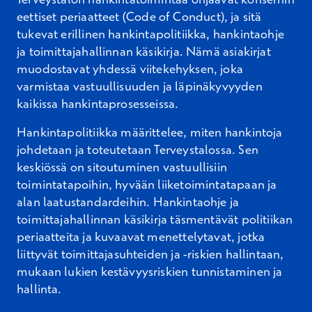
eettiset periaatteet (
Code
of
Conduct
), ja sitä
tukevat
erillinen hankintapolitiikka, hankintaohje
ja toimittajahallinnan käsikirja. Nämä asiakirjat
muodostavat yhdessä
viitekehyksen, joka
varmistaa vastuullisuuden ja läpinäkyvyyden
kaikissa hankintaprosesseissa.
Hankintapolitiikka määrittelee, miten hankintoja
johdetaan ja toteutetaan Terveystalossa. Sen
keskiössä on
sitoutuminen vastuullisiin
toimintatapoihin, hyvään liiketoimintatapaan ja
alan laatustandardeihin.
Hankintaohje ja
toimittajahallinnan käsikirja täsmentävät politiikan
periaatteita ja kuvaavat menettelytavat,
jotka
liittyvät toimittajasuhteiden ja -riskien hallintaan,
mukaan lukien kestävyysriskien
tunnistaminen ja
hallinta.