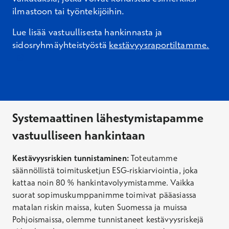
ilmastoon tai työntekijöihin.
Lue lisää vastuullisesta hankinnasta ja
Avau
sidosryhmäyhteistyöstä
kestävyysraportiltamme.
Systemaattinen lähestymistapamme
vastuulliseen hankintaan
Kestävyysriskien tunnistamine
n
:
Toteutamme
säännöllistä toimitusketjun ESG-riskiarvioin
tia
, joka
kattaa noin 80 %
hankintavolyymistamme. Vaikka
suorat sopimuskumppanimme toimivat pääasiassa
matalan riskin maissa,
kuten Suomessa ja muissa
Pohjoismaissa, olemme tunnistaneet
kestävyys
riskejä