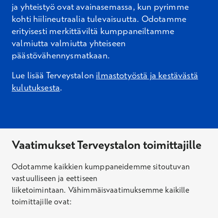
ja yhteistyö ovat avainasemassa, kun pyrimme
kohti hiilineutraalia tulevaisuutta. Odotamme
erityisesti merkittäviltä
kumppaneiltamme
valmiutta valmiutta yhteiseen
päästövähennysmatkaan.
Lue
lisää Terveystalon
ilmastotyöstä ja kestävästä
kulutuksesta
.
Vaatimukset Terveystalon toimittajille
Odotamme kaikkien kumppaneidemme sitoutuvan
vastuulliseen ja eettiseen
liiketoimintaan.
Vähimmäisvaatimuksemme kaikille
toimittajille ovat: