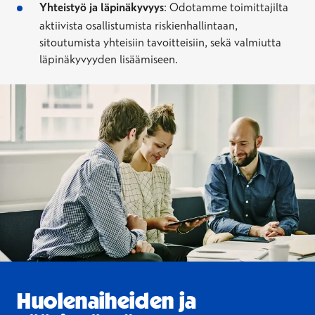
Yhteistyö ja läpinäkyvyys
: Odotamme toimittajilta
aktiivista osallistumista riskienhallintaan,
sitoutumista
yhteisiin tavoitteisiin,
sekä
valmiutta
läpinäkyvyyden lisäämiseen.
Huolenaiheiden ja