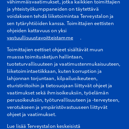
vähimmäisvaatimukset, jotka kaikkien toimittajien
ja yhteistyökumppaneiden on täytettävä
voidakseen tehdä
liiketoimintaa Terveystalon ja
sen tytäryhtiöiden kanssa. Toimittajien eettisten
ohjeiden kattavuus on yksi
Avautuu uuteen ikkunaa
vastuullisuustavoitteistamme
.
Toimittajien eettiset ohjeet sisältävät muun
muassa
toimitusketjun hallintaan,
tuoteturvallisuuteen ja vaatimustenmukaisuuteen,
liiketoimintaetiikkaan, kuten
korruption ja
lahjonnan torjuntaan, kilpailuoikeuteen,
eturistiriitoihin ja tietosuojaan liittyvät ohjeet ja
vaatimukset sekä ihmisoikeuksiin, työelämän
perusoikeuksiin, työturvallisuuteen ja -terveyteen,
verotukseen ja
ympäristövastuuseen liittyvät
ohjeet ja vaatimukset.
Lue lisää Terveystalon keskeisistä