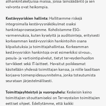
alihankintaketjuissa
maissa, joissa lainsäädäntö ja sen
valvonta ovat heikompia.
Kestävyysriskien hallinta:
Hallitsemme riskejä
integroimalla kestävyysnäkökulmat osaksi
hankintaprosessejamme. Kohdistamme ESG-
varmennuksia, kuten kyselyitä ja auditointeja, erityisesti
korkeamman kestävyysriskin hankintoihin osana
kilpailutuksia ja toimittajahallintaa. Korkeamman
kestävyysriskin hankintoja ovat esimerkiksi siivous-,
pesula- ja vartiointipalvelut,
tietyt terveydenhuollon
tarvikkeet sekä IT-laitteet. Havaitut poikkeamat
käsitellään yhdessä toimittajan kanssa, ja
niille laaditaan
korjaava toimenpidesuunnitelma, jonka toteutumista
seurataan järjestelmällisesti.
Toimittajayhteistyö ja vuoropuhelu:
Keskeisin keino
toimittajien sitouttamiseksi on Terveystalon toimittajien
eettiset
ohjeet. Edellytämme, että kaikki