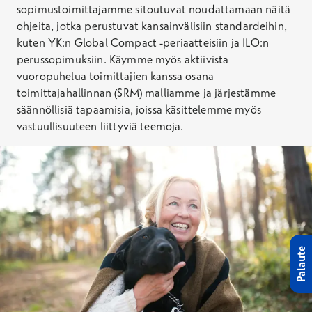
sopimustoimittajamme sitoutuvat noudattamaan näitä
ohjeita, jotka
perustuvat kansainvälisiin standardeihin,
kuten YK:n Global
Compact
-periaatteisiin ja
ILO:n
perussopimuksiin.
Käymme myös aktiivista
vuoropuhelua toimittajien kanssa osana
toimittajahallinnan
(SRM)
malliamme ja järjestämme
säännöllisiä tapaamisia, joissa käsittelemme myös
vastuullisuuteen
liittyviä teemoja.
Palaute