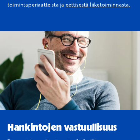
toimintaperiaatteista ja
eettisestä liiketoiminnasta.
Hankintojen vastuullisuus