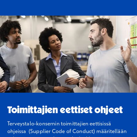
Toimittajien eettiset ohjeet
Terveystalo-konsernin toimittajien eettisissä
ohjeissa (Supplier
Code
of
Conduct
) määritellään