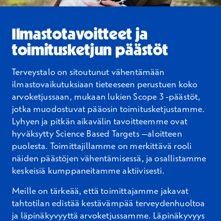
Ilmastotavoitteet ja
toimitusketjun päästöt
Terveystalo on sitoutunut vähentämään
ilmastovaikutuksiaan tieteeseen perustuen koko
arvoketjussaan,
mukaan lukien
Scope
3 -päästöt,
jotka muodostuvat pääosin toimitusketjustamme.
Lyhyen ja pitkän aikavälin
tavoitteemme ovat
hyväksytty Science
Based
Targets
–aloitteen
puolesta. Toimittajillamme on merkittävä rooli
näiden päästöjen vähentämisessä, ja osallistamme
keskeisiä kumppaneitamme aktiivisesti.
Meille on tärkeää, että toimittajamme jakavat
tahtotilan edistää kestävämpää terveydenhuoltoa
ja
läpinäkyvyyttä arvoketjussamme. Läpinäkyvyys