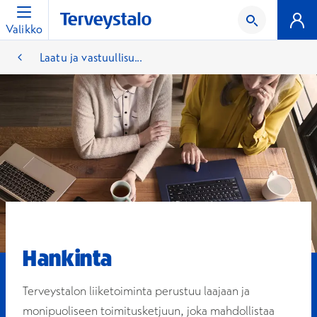
Valikko
Laatu ja vastuullisu...
Hankinta
Terveystalon liiketoiminta perustuu laajaan ja
monipuoliseen toimitusketjuun, joka mahdollistaa