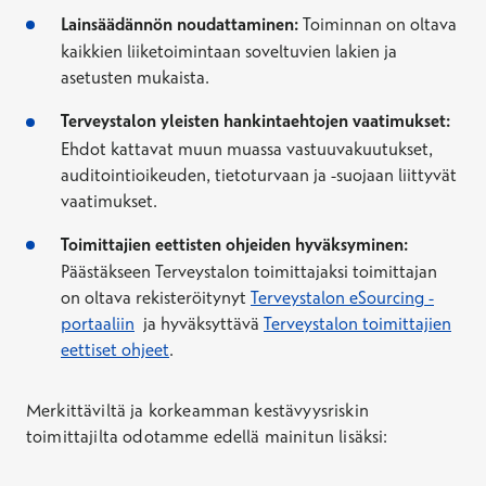
Lainsäädännön noudattaminen:
Toiminnan on oltava
kaikkien liiketoimintaan soveltuvien lakien ja
asetusten mukaista.
Terveystalon yleisten hankintaehtojen vaatimukset:
Ehdot kattavat muun muassa vastuuvakuutukset,
auditointioikeuden, tietoturvaan ja -suojaan liittyvät
vaatimukset.
Toimittajien eettisten ohjeiden hyväksyminen:
Päästäkseen Terveystalon toimittajaksi toimittajan
on oltava
rekisteröitynyt
Terveystalon
eSourcing
-
portaaliin
ja hyväksyttävä
Terveystalon toimittajien
eettiset ohjeet
.
Merkittäviltä ja korkeamman kestävyysriskin
toimittajilta odotamme edellä mainitun lisäksi: