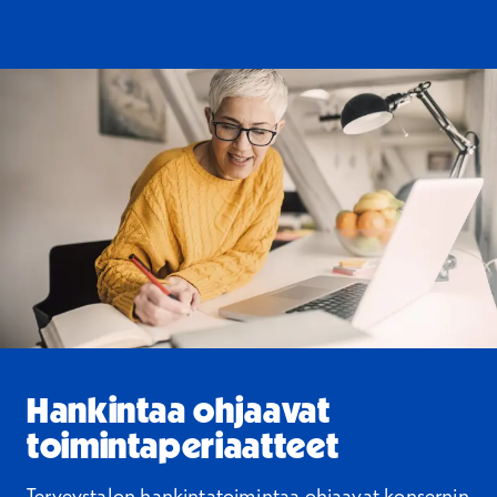
Hankintaa ohjaavat
toimintaperiaatteet
Terveystalon hankintatoimintaa ohjaavat konsernin