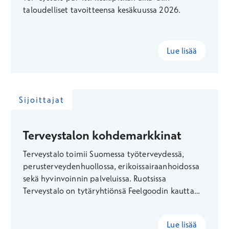
taloudelliset tavoitteensa kesäkuussa 2026.
Lue lisää
Sijoittajat
Terveystalon kohdemarkkinat
Terveystalo toimii Suomessa työterveydessä,
perusterveydenhuollossa, erikoissairaanhoidossa
sekä hyvinvoinnin palveluissa. Ruotsissa
Terveystalo on tytäryhtiönsä Feelgoodin kautta
yksi Ruotsin johtavista työterveyden toimijoista.
Lue lisää