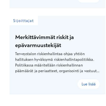
Sijoittajat
Merkittävimmät riskit ja
epävarmuustekijät
Terveystalon riskienhallintaa ohjaa yhtiön
hallituksen hyväksymä riskienhallintapolitiikka.
Politiikassa määritellään riskienhallinnan
päämäärät ja periaatteet, organisointi ja vastuut
sekä toimintatavat. Rahoitusriskien hallinnassa
noudatetaan Terveystalon hallituksen
Lue lisää
vahvistamaa konsernin rahoituspolitiikkaa. Riskit
on päivitetty viimeksi 13.2.2026.