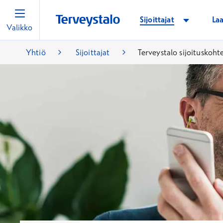
Sijoittajat
Laa
Valikko
Yhtiö
Sijoittajat
Terveystalo sijoituskoht