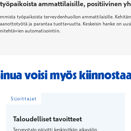
yöpaikoista ammattilaisille, positiivinen y
evimmista työpaikoista terveydenhuollon ammattilaisille. Kehi
astaanottotyötä ja parantaa tuottavuutta. Keskeisin hanke on uus
initehtävien automatisointiin.
Sinua voisi myös kiinnostaa
Sijoittajat
Taloudelliset tavoitteet
Terveystalo päivitti keskipitkän aikavälin