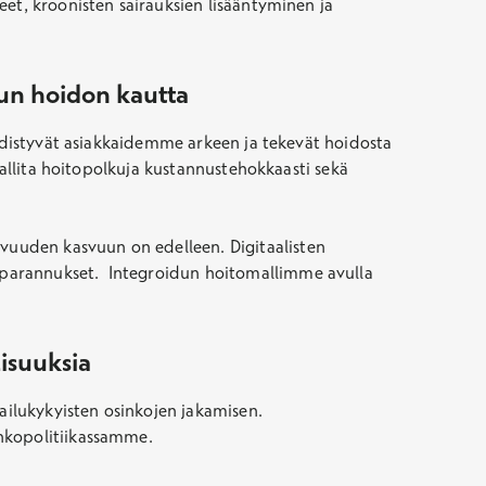
et, kroonisten sairauksien lisääntyminen ja
un hoidon kautta
yhdistyvät asiakkaidemme arkeen ja tekevät hoidosta
hallita hoitopolkuja kustannustehokkaasti sekä
vuuden kasvuun on edelleen. Digitaalisten
sparannukset. Integroidun hoitomallimme avulla
lisuuksia
pailukykyisten osinkojen jakamisen.
inkopolitiikassamme.