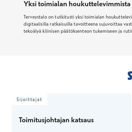
Yksi toimialan houkuttelevimmista t
Terveystalo on tutkitusti yksi toimialan houkuttel
digitaalisilla ratkaisuilla tavoitteena sujuvoittaa v
tekoälyä kliinisen päätöksenteon tukemiseen ja ruti
Sijoittajat
Toimitusjohtajan katsaus