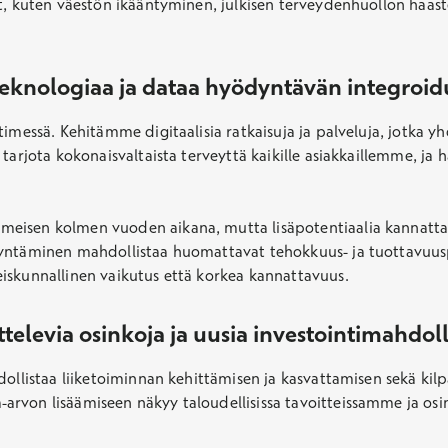
t, kuten väestön ikääntyminen, julkisen terveydenhuollon haaste
knologiaa ja dataa hyödyntävän integroid
timessä. Kehitämme digitaalisia ratkaisuja ja palveluja, jotka 
tarjota kokonaisvaltaista terveyttä kaikille asiakkaillemme, ja 
eisen kolmen vuoden aikana, mutta lisäpotentiaalia kannatta
ödyntäminen mahdollistaa huomattavat tehokkuus- ja tuottavuu
iskunnallinen vaikutus että korkea kannattavuus.
televia osinkoja ja uusia investointimahdol
dollistaa liiketoiminnan kehittämisen ja kasvattamisen sekä kil
arvon lisäämiseen näkyy taloudellisissa tavoitteissamme ja os