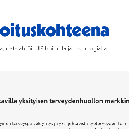
ijoituskohteena
 datalähtöisellä hoidolla ja teknologialla.
ttavilla yksityisen terveydenhuollon markkin
yinen terveyspalveluyritys ja yksi johtavista työterveyden toim