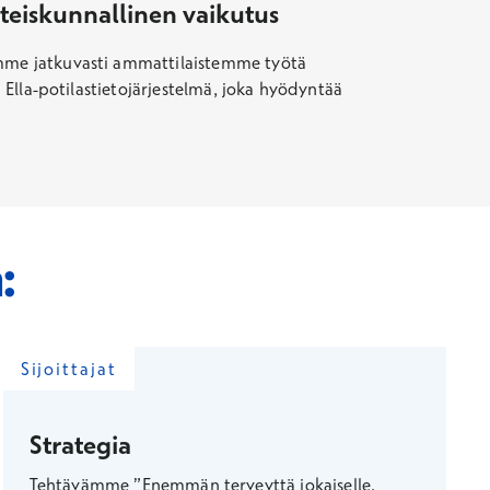
hteiskunnallinen vaikutus
tämme jatkuvasti ammattilaistemme työtä
i Ella-potilastietojärjestelmä, joka hyödyntää
:
Sijoittajat
Strategia
Tehtävämme ”Enemmän terveyttä jokaiselle.