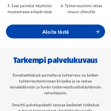
3. Saat palvelut käyttöösi
4. Työterveystiimi ottaa
muutamassa arkipäivässä
sinuun yhteyttä
Aloita tästä
Tarkempi palvelukuvaus
Ennaltaehkäisyä painottava työterveys on kaiken
työterveystoiminnan kivijalka ja se vastaa
lainsäädännön ja hyvän työterveyshuoltokäytännön
velvoitteisiin.
Smartti-palvelupaketti tarjoaa keskeiset työkykyä
tukevat toimenpiteet yleislääkäritasoisella