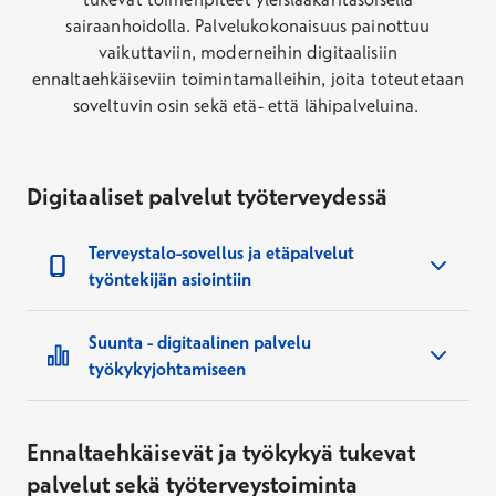
sairaanhoidolla​. Palvelukokonaisuus painottuu
vaikuttaviin, moderneihin digitaalisiin
ennaltaehkäiseviin toimintamalleihin, joita toteutetaan
soveltuvin osin sekä etä- että lähipalveluina.
Digitaaliset palvelut työterveydessä
Terveystalo-sovellus ja etäpalvelut
työntekijän asiointiin
Panostamme ennaltaehkäisevään työkyvyn
Suunta - digitaalinen palvelu
tukeen ja digitaalisiin edelläkävijäratkaisuihin.
työkykyjohtamiseen
Palkittu
Terveystalo-sovellus
tuo
työntekijällesi avun nopeasti ajasta ja paikasta
Yrityspäättäjän Suunta-palvelu auttaa
riippumatta. Etäasiointi on turvallista ja
seuraamaan työterveyden investointeja ja
Ennaltaehkäisevät ja työkykyä tukevat
helppoa.
kohdentamaan toimenpiteet vaikuttavasti
palvelut sekä työterveystoiminta