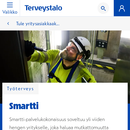
Valikko
Tule yritysasiakkaak...
Työterveys
Smartti
Smartti-palvelukokonaisuus soveltuu yli viiden
hengen yritykselle, joka haluaa mutkattomuutta