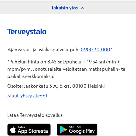
Takaisin ylös
Ajanvaraus ja asiakaspalvelu puh.
0900 30 000
*
*Puhelun hinta on 8,45 snt/puhelu + 19,34 snt/min +
mpm/pvm.
Jonotusajalta veloitetaan matkapuhelin- tai
paikallisverkkomaksu.
Osoite: Jaakonkatu 3 A, 6.krs, 00100 Helsinki
Muut yhteystiedot
*Puhelun hinta on 8,35 snt/puhelu + 19,33 snt/min + mpm/pvm
*Puhelun hinta on matkapuhelinliittymästä 8,35 snt/puhelu + 
Lataa Terveystalo-sovellus