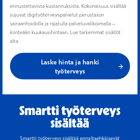
ennustettavista kustannuksista. Kokonaisuus sisältää
sujuvat digityöterveyspalvelut perustason
sairaanhoidolla ja rajatulla palveluvalikoimalla –
kiinteään kuukausihintaan. Lue tarkemmat sisällöt
alta.
Laske hinta ja hanki
työterveys
Smartti työterveys
sisältää
Smartti työterveys sisältää ennaltaehkäisevät