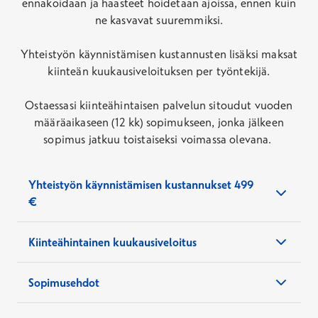
ennakoidaan ja haasteet hoidetaan ajoissa, ennen kuin
Käynnistä kirjoitetaan raportti, jonka
myös ohjata tarvittaviin tutkimuksiin
ne kasvavat suuremmiksi.
perusteella laaditaan työterveyshuollon
Magneettitutkimukset:
Eivät sisälly
(kuvattu alla kohdassa Tutkimukset)
toimintasuunnitelma.
Yhteistyön käynnistämisen kustannusten lisäksi maksat
Tietokonetomografiatutkimukset:
Eivät
kiinteän kuukausiveloituksen per työntekijä.
sisälly
Tähystystutkimukset:
Eivät sisälly
Ostaessasi kiinteähintaisen palvelun sitoudut vuoden
määräaikaseen (12 kk) sopimukseen, jonka jälkeen
sopimus jatkuu toistaiseksi voimassa olevana.
Yhteistyön käynnistämisen kustannukset 499
€
Toimintaa aloitettaessa yhteistyön käynnistämisen
Kiinteähintainen kuukausiveloitus
kustannukset koostuvat lain edellyttämien
työpaikkaselvityksen ja toimintasuunnitelman
Palveluista maksetaan kiinteä kuukausihinta
kuluista, jotka ovat myös edellytyksiä mahdollisten
Sopimusehdot
henkilömäärän mukaisesti. Toimialasi vaatimukset
Kela-korvausten saamiseksi ja joiden tulee olla
ja altisteet vaikuttavat kustannuksiin.
Sopimusehdot ovat liitteenä sopimusluonnoksessa,
ajantasalla.