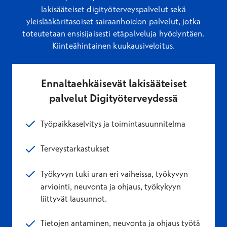
lakisääteiset digityöterveyspalvelut sekä
yleislääkäritasoiset sairaanhoidon palvelut, jotka
toteutetaan ensisijaisesti etäpalveluja hyödyntäen.
Kiinteähintainen kuukausiveloitus.
Ennaltaehkäisevät lakisääteiset
palvelut Digityöterveydessä
Työpaikkaselvitys ja toimintasuunnitelma
Terveystarkastukset
Työkyvyn tuki uran eri vaiheissa, työkyvyn
arviointi, neuvonta ja ohjaus, työkykyyn
liittyvät lausunnot.
Tietojen antaminen, neuvonta ja ohjaus työtä