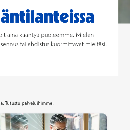
äntilanteissa
, voit aina kääntyä puoleemme. Mielen
sennus tai ahdistus kuormittavat mieltäsi.
tä.
Tutustu palveluihimme.