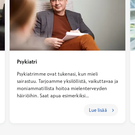
Psykiatri
Psykiatrimme ovat tukenasi, kun mieli
sairastuu. Tarjoamme yksilöllistä, vaikuttavaa ja
moniammatillista hoitoa mielenterveyden
häiriöihin. Saat apua esimerkiksi
paniikkikohtauksiin, pakko-oireisiin ja
masennukseen.
Lue lisää