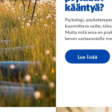
kääntyä?
Psykologi, psykoterapeut
kuormittava vaihe, töiss
Mutta mitä eroa on psyko
kenen vastaanotolle me
Lue lisää