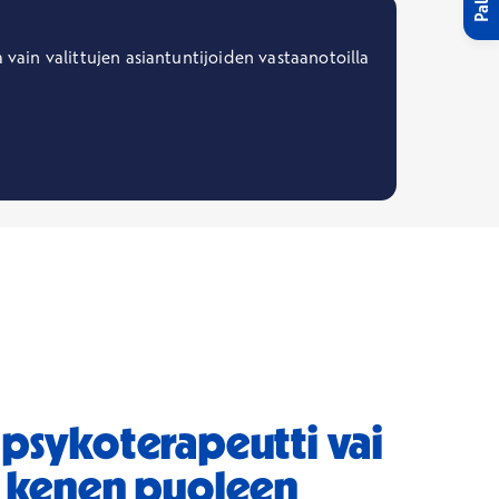
vain valittujen asiantuntijoiden vastaanotoilla
 psykoterapeutti vai
– kenen puoleen