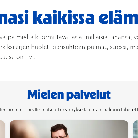
si kaikissa eläm
livatpa mieltä kuormittavat asiat millaisia tahansa
iksi arjen huolet, parisuhteen pulmat, stressi, ma
ua, se on nyt.
Mielen palvelut
len ammattilaisille matalalla kynnyksellä ilman lääkärin lähetet