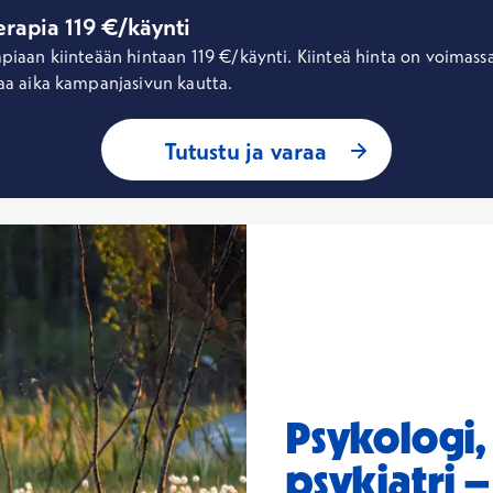
erapia 119 €/käynti
aan kiinteään hintaan 119 €/käynti. Kiinteä hinta on voimassa 
aa aika kampanjasivun kautta.
Tutustu ja varaa
Psykologi,
psykiatri 