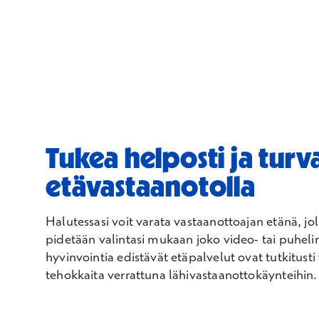
Tukea helposti ja turval
etävastaanotolla
Halutessasi voit varata vastaanottoajan etänä, jo
pidetään valintasi mukaan joko video- tai puhel
hyvinvointia edistävät etäpalvelut ovat tutkitusti 
tehokkaita verrattuna lähivastaanottokäynteihin.