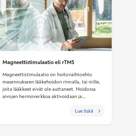
Magneettistimulaatio eli rTMS
Magneettistimulaatio on hoitovaihtoehto
masennukseen lääkehoidon rinnalla, tai niille,
joita lääkkeet eivät ole auttaneet. Hoidossa
aivojen hermoverkkoa aktivoidaan ja
muokataan pään ulkopuolella
magneettipulssisarjoilla.
Lue lisää