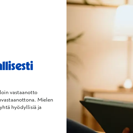
lisesti
lloin vastaanotto
invastaanottona. Mielen
yhtä hyödyllisiä ja