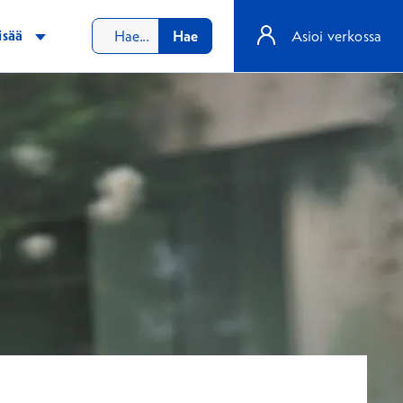
isää
Hae
Asioi verkossa