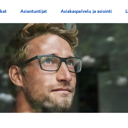
ikat
Asiantuntijat
Asiakaspalvelu ja asiointi
L