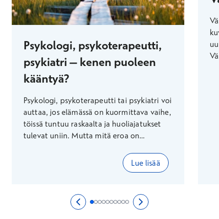
Vä
ku
Psykologi, psykoterapeutti,
uu
Vä
psykiatri – kenen puoleen
os
kääntyä?
pe
si
Psykologi, psykoterapeutti tai psykiatri voi
ti
auttaa, jos elämässä on kuormittava vaihe,
on
töissä tuntuu raskaalta ja huoliajatukset
tulevat uniin. Mutta mitä eroa on
psykologilla, psykoterapeutilla ja
psykiatrilla ja kenen vastaanotolle mennä?
Lue lisää
Asiantuntijamme vastaavat.
Voit käyttää nuolinäppäimiä nähdäksesi lisää
Edellinen sivu
0/10
Seuraava sivu
2/10
Sivu 1/10
Sivu 2/10
Sivu 3/10
Sivu 4/10
Sivu 5/10
Sivu 6/10
Sivu 7/10
Sivu 8/10
Sivu 9/10
Sivu 10/10