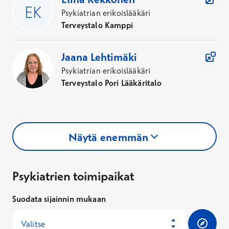
Psykiatrian erikoislääkäri
Terveystalo Kamppi
Jaana
Lehtimäki
Psykiatrian erikoislääkäri
Terveystalo Pori Lääkäritalo
Näytä enemmän
Psykiatrien toimipaikat
Psykiatrien toimipaikat
Suodata sijainnin mukaan
Valitse