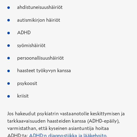
ahdistuneisuushäiriöt
autismikirjon häiriöt
ADHD
syömishäiriöt
persoonallisuushäiriöt
haasteet työkyvyn kanssa
psykoosit
kriisit
Jos hakeudut psykiatrin vastaanotolle keskittymisen ja
tarkkaavaisuuden haasteiden kanssa (ADHD-epäily),
varmistathan, että kyseinen asiantuntija hoitaa
ADHD:ta:
ADHD:n diagnostiikka ja lääkehoito
.