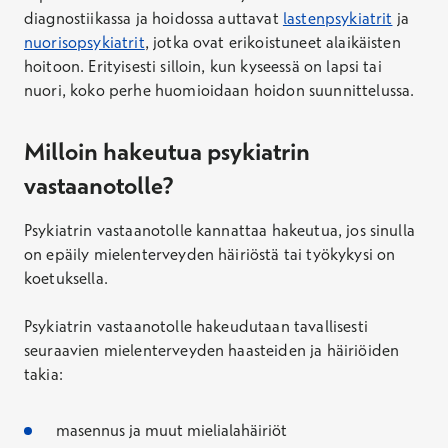
diagnostiikassa ja hoidossa auttavat
lastenpsykiatrit
ja
nuorisopsykiatrit
, jotka ovat erikoistuneet alaikäisten
hoitoon. Erityisesti silloin, kun kyseessä on lapsi tai
nuori, koko perhe huomioidaan hoidon suunnittelussa.
Milloin hakeutua psykiatrin
vastaanotolle?
Psykiatrin vastaanotolle kannattaa hakeutua, jos sinulla
on epäily mielenterveyden häiriöstä tai työkykysi on
koetuksella.
Psykiatrin vastaanotolle hakeudutaan tavallisesti
seuraavien mielenterveyden haasteiden ja häiriöiden
takia:
masennus ja muut mielialahäiriöt