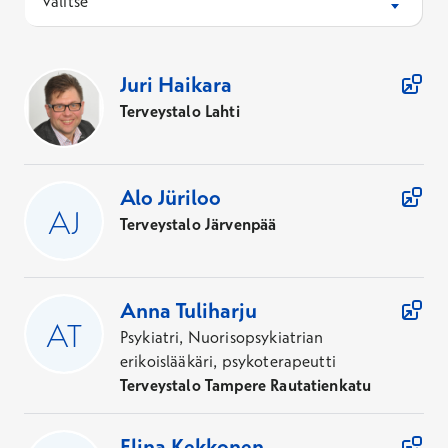
Valitse
elämänhistoriaan
potilaan arvioitu kyky hyötyä ajatellusta
184
Asiantuntijaa
Juri
Haikara
psykoterapiamenetelmästä
Terveystalo Lahti
potilaan ajankohtainen elämäntilanne
potilaan motivaatio saada itselleen apua juuri
psykoterapian avulla
Alo
Jüriloo
Terveystalo Järvenpää
Anna
Tuliharju
Psykiatri, Nuorisopsykiatrian
erikoislääkäri, psykoterapeutti
Terveystalo Tampere Rautatienkatu
Elina
Kekkonen