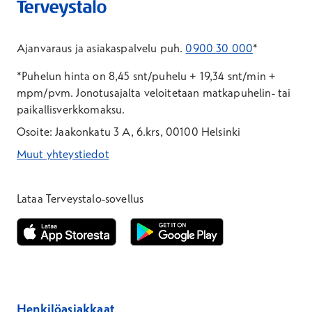
Ajanvaraus ja asiakaspalvelu puh.
0900 30 000
*
*Puhelun hinta on 8,45 snt/puhelu + 19,34 snt/min +
mpm/pvm.
Jonotusajalta veloitetaan matkapuhelin- tai
paikallisverkkomaksu.
Osoite: Jaakonkatu 3 A, 6.krs, 00100 Helsinki
Muut yhteystiedot
*Puhelun hinta on 8,35 snt/puhelu + 19,33 snt/min + mpm/pvm
*Puhelun hinta on matkapuhelinliittymästä 8,35 snt/puhelu + 
Lataa Terveystalo-sovellus
Avautuu uuteen ikkunaan
Avautuu uuteen ikkunaan
Henkilöasiakkaat