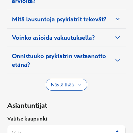
arvioita?
tutkimus
psykiatrisen sairaanhoitajan
Mitä lausuntoja psykiatrit tekevät?
Voinko asioida vakuutuksella?
Onnistuuko psykiatrin vastaanotto
etänä?
Näytä lisää
potilaalla diagnosoitu häiriö ja häiriön kesto
häiriön hoidettavuus muilla menetelmillä
Asiantuntijat
häiriön aiheuttama toimintakyvyn vajaus
Etävastaanoton
Valitse kaupunki
käyttöohjeet
häiriön ja toimintakyvyn vajauksen suhde
potilaan elämäntilanteeseen ja