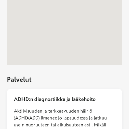
Jos haluat poistua kartalta tai ohittaa kartan, paina Escape
Palvelut
ADHD:n diagnostiikka ja lääkehoito
Aktiivisuuden ja tarkkaavuuden häiriö
(ADHD/ADD) ilmenee jo lapsuudessa ja jatkuu
usein nuoruuteen tai aikuisuuteen asti. Mikäli