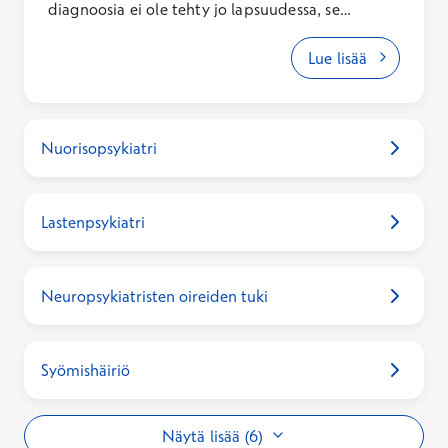
diagnoosia ei ole tehty jo lapsuudessa, se
voidaan asettaa myös myöhemmällä iällä
erikoislääkärin vastaanotolla. Erikoislääkäri voi
Lue lisää
arvioida myös lääkehoidon tarpeen. Osana
tutkimusprosessia voidaan tehdä
neuropsykologinen tutkimus.
Nuorisopsykiatri
Lastenpsykiatri
Neuropsykiatristen oireiden tuki
Syömishäiriö
Näytä lisää (6)