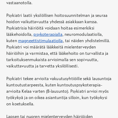
vastaanotolla.
Psykiatri laatii yksilöllisen hoitosuunnitelman ja seuraa
hoidon vaikuttavuutta yhdessä asiakkaan kanssa.
Psykiatrisia häiriöitä voidaan hoitaa esimerkiksi
lääkehoidolla,
psykoterapialla
, neuromodulaatiolla,
kuten
magneettistimulaatiolla
, tai näiden yhdistelmillä.
Psykiatri voi määrätä lääkkeitä mielenterveyden
häiriöihin ja varmistaa, että lääkehoito on turvallista ja
tarkoituksenmukaista arvioimalla sen sopivuutta,
vaikuttavuutta ja tarvetta yksilöllisesti.
Psykiatri tekee arvioita vakuutusyhtiöille sekä lausuntoja
kuntoutustarpeesta, kuten kuntoutuspsykoterapia-
arvioita Kelaa varten (B-lausunto). Psykiatri arvioi myös
työkykyä ja on oikea asiantuntija silloin, kun työkykysi
on koetuksella.
Lapsen tai nuoren mielenterveyden häiriöiden