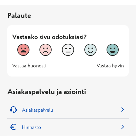
Palaute
Vastaako sivu odotuksiasi?
Vastaako sivu odotuksiasi?
1
2
3
4
5
Vastaa huonosti
Vastaa hyv
1 -
—
5 -
Vastaa huonosti
Vastaa hyvin
Asiakaspalvelu ja asiointi
Asiakaspalvelu
Hinnasto