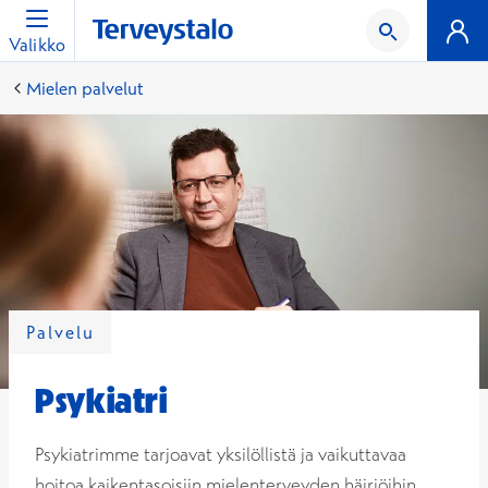
Valikko
Mielen palvelut
Palvelu
Psykiatri
Psykiatrimme tarjoavat yksilöllistä ja vaikuttavaa
hoitoa kaikentasoisiin mielenterveyden häiriöihin.