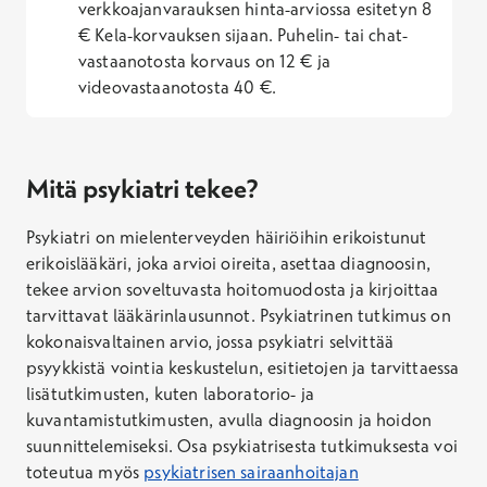
verkkoajanvarauksen hinta-arviossa esitetyn 8
€ Kela-korvauksen sijaan. Puhelin- tai chat-
vastaanotosta korvaus on 12 € ja
videovastaanotosta 40 €.
Mitä psykiatri tekee?
Psykiatri on mielenterveyden häiriöihin erikoistunut
erikoislääkäri, joka arvioi oireita, asettaa diagnoosin,
tekee arvion soveltuvasta hoitomuodosta ja kirjoittaa
tarvittavat lääkärinlausunnot. Psykiatrinen tutkimus on
kokonaisvaltainen arvio, jossa psykiatri selvittää
psyykkistä vointia keskustelun, esitietojen ja tarvittaessa
lisätutkimusten, kuten laboratorio- ja
kuvantamistutkimusten, avulla diagnoosin ja hoidon
suunnittelemiseksi. Osa psykiatrisesta tutkimuksesta voi
toteutua myös
psykiatrisen sairaanhoitajan