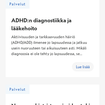
Palvelut
ADHD:n diagnostiikka ja
lääkehoito
Aktiivisuuden ja tarkkaavuuden häiriö
(ADHD/ADD) ilmenee jo lapsuudessa ja jatkuu
usein nuoruuteen tai aikuisuuteen asti. Mikäli
diagnoosia ei ole tehty jo lapsuudessa, se
voidaan asettaa myös myöhemmällä iällä
erikoislääkärin vastaanotolla. Erikoislääkäri voi
Lue lisää
arvioida myös lääkehoidon tarpeen. Osana
tutkimusprosessia voidaan tehdä
neuropsykologinen tutkimus.
Palvelut