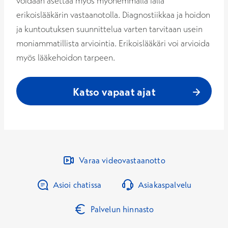
voidaan asettaa myös myöhemmällä iällä
erikoislääkärin vastaanotolla. Diagnostiikkaa ja hoidon
ja kuntoutuksen suunnittelua varten tarvitaan usein
moniammatillista arviointia. Erikoislääkäri voi arvioida
myös lääkehoidon tarpeen.
Katso vapaat ajat
Varaa videovastaanotto
Asioi chatissa
Asiakaspalvelu
Palvelun hinnasto