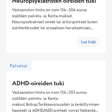
Neuropsykiatristen oireiden tuki
Vastaanoton hinta on noin 154–304 euroa
sisältäen palvelu- ja Kanta-maksut.
Neuropsykiatriset oireet tai erityispiirteet kuten
aistiherkkyydet tai sosiaalisen havaitsemisen
haasteet, voivat heikentää toimintakykyä arjessa,
opiskeluissa tai työelämässä. Psykologin,
Lue lisää
neuropsykologin tai psykoterapeutin
vastaanotolla etsitään yksilön tilanteeseen
sopivia tukikeinoja, jotka selkeyttävät arkea,
kohentavat toimintakykyä ja vahvistavat
Palvelut
hyvinvointia. Osa ammattilaisista on perehtynyt
aikuisten parissa työskentelyyn, ja osa lasten,
nuorten ja perheiden tukeen.
ADHD-oireiden tuki
Vastaanoton hinta on noin 154–303 euroa
sisältäen palvelu- ja Kanta-
maksut.&nbsp;Tarkkaavaisuuden ja keskittymisen
haasteet ja ADHD/ADD-piirteet voivat heikentää