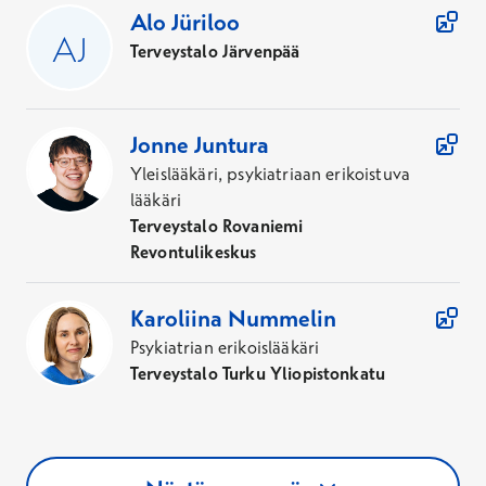
Alo
Jüriloo
Terveystalo Järvenpää
Jonne
Juntura
Yleislääkäri, psykiatriaan erikoistuva
lääkäri
Terveystalo Rovaniemi
Revontulikeskus
Karoliina
Nummelin
Psykiatrian erikoislääkäri
Terveystalo Turku Yliopistonkatu