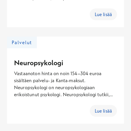
toimintakykyä arjessa, opiskeluissa tai
työelämässä. Psykologin, neuropsykologin tai
Lue lisää
psykoterapeutin vastaanotolla etsitään yksilön
tilanteeseen sopivia tukikeinoja, jotka
selkeyttävät arkea, kohentavat toimintakykyä ja
vahvistavat hyvinvointia. Osa ammattilaisista on
Palvelut
perehtynyt aikuisten parissa työskentelyyn, ja osa
lasten, nuorten ja perheiden tukeen.
Neuropsykologi
Vastaanoton hinta on noin 154–304 euroa
sisältäen palvelu- ja Kanta-maksut.
Neuropsykologi on neuropsykologiaan
erikoistunut psykologi. Neuropsykologi tutkii,
ohjaa ja kuntouttaa ihmisiä, joilla on
toimintakykyyn vaikuttavia muutoksia tai
Lue lisää
vaikeuksia tiedonkäsittelyssä sekä käyttäytymisen
tai tunteiden säätelyssä. Tiedonkäsittelyllä
tarkoitetaan mm. oppimista, muistia,