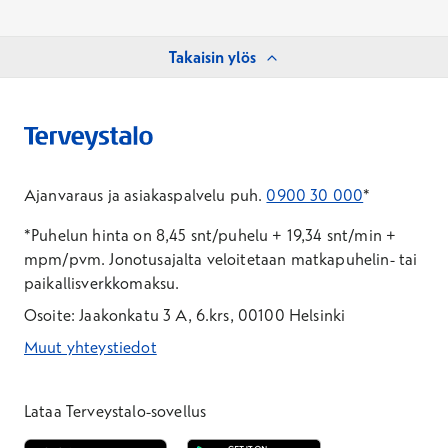
Takaisin ylös
Ajanvaraus ja asiakaspalvelu puh.
0900 30 000
*
*Puhelun hinta on 8,45 snt/puhelu + 19,34 snt/min +
mpm/pvm.
Jonotusajalta veloitetaan matkapuhelin- tai
paikallisverkkomaksu.
Osoite: Jaakonkatu 3 A, 6.krs, 00100 Helsinki
Muut yhteystiedot
*Puhelun hinta on 8,35 snt/puhelu + 19,33 snt/min + mpm/pvm
*Puhelun hinta on matkapuhelinliittymästä 8,35 snt/puhelu + 
Lataa Terveystalo-sovellus