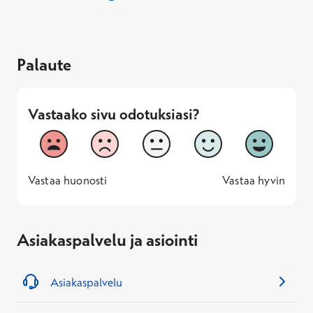
Palaute
Vastaako sivu odotuksiasi?
Vastaako sivu odotuksiasi?
1
2
3
4
5
Vastaa huonosti
Vastaa hyv
1 -
—
5 -
Vastaa huonosti
Vastaa hyvin
Asiakaspalvelu ja asiointi
Asiakaspalvelu