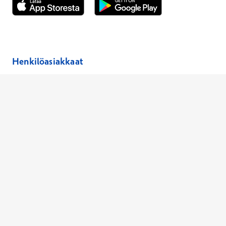
Avautuu uuteen ikkunaan
Avautuu uuteen ikkunaan
Henkilöasiakkaat
Hinnasto
Ajanvaraus
Toimipaikat
Asiantuntijat
Anna palautetta