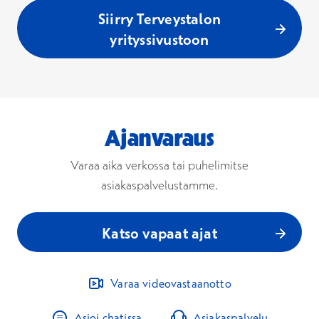
Siirry Terveystalon
yrityssivustoon
Ajanvaraus
Varaa aika verkossa tai puhelimitse
asiakaspalvelustamme.
Katso vapaat ajat
Varaa videovastaanotto
Asioi chatissa
Asiakaspalvelu