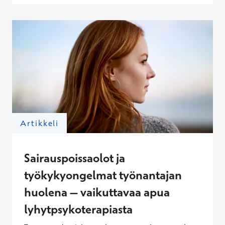
työkyvyttömyyden riskiä lisäävä
tekijä.&nbsp;Varaa aika psykiatrille, jos tarvitset
lääkärin arviota tilanteeseesi.&nbsp;
Artikkeli
Sairauspoissaolot ja
työkykyongelmat työnantajan
huolena – vaikuttavaa apua
lyhytpsykoterapiasta