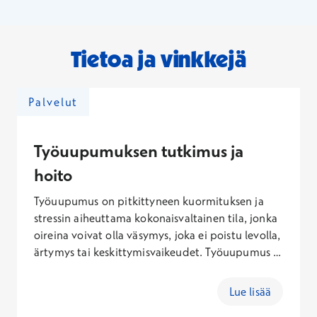
Tietoa ja vinkkejä
Palvelut
Työuupumuksen tutkimus ja
hoito
Työuupumus on pitkittyneen kuormituksen ja
stressin aiheuttama kokonaisvaltainen tila, jonka
oireina voivat olla väsymys, joka ei poistu levolla,
ärtymys tai keskittymisvaikeudet. Työuupumus ei
ole sairaus, mutta se lisää riskiä sairastua
esimerkiksi masennukseen ja
Lue lisää
ahdistuneisuushäiriöihin. Työuupumus on myös