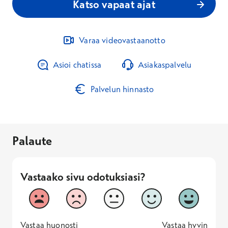
Katso vapaat ajat
Varaa videovastaanotto
Asioi chatissa
Asiakaspalvelu
Palvelun hinnasto
Palaute
Vastaako sivu odotuksiasi?
Vastaako sivu odotuksiasi?
1
2
3
4
5
Vastaa huonosti
Vastaa hyv
1 -
—
5 -
Vastaa huonosti
Vastaa hyvin