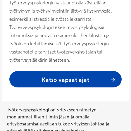
Työterveyspsykologin vastaanotolla käsitellään
työkykyyn ja työhyvinvointiin liittyviä kysymyksiä,
esimerkiksi stressiä ja työssä jaksamista.
Työterveyspsykologi tekee myös psykologisia
tutkimuksia ja neuvoo esimerkiksi henkilöstön ja
työolojen kehittämisessä. Työterveyspsykologin
vastaanotolle tarvitset työterveyshoitajan tai
työterveyslääkärin lähetteen.
Katso vapaat ajat
Työterveyspsykologi on yritykseen nimetyn
moniammatillisen tiimin jäsen ja omalla
erityisosaamisalueellaan tukee yrityksen johtoa ja
esihenkilöitä yrityksen hyvinvoinnissa.