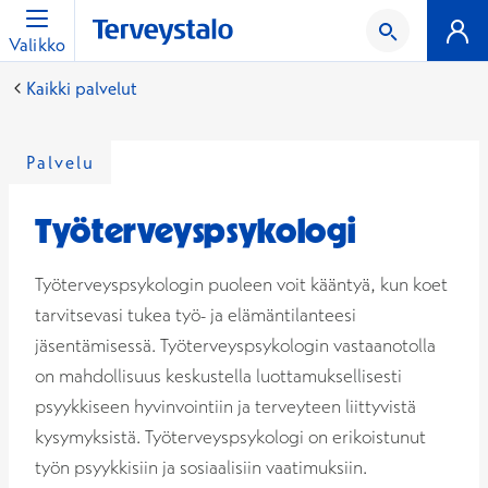
Valikko
Kaikki palvelut
Palvelu
Työterveyspsykologi
Työterveyspsykologin puoleen voit kääntyä, kun koet
tarvitsevasi tukea työ- ja elämäntilanteesi
jäsentämisessä. Työterveyspsykologin vastaanotolla
on mahdollisuus keskustella luottamuksellisesti
psyykkiseen hyvinvointiin ja terveyteen liittyvistä
kysymyksistä. Työterveyspsykologi on erikoistunut
työn psyykkisiin ja sosiaalisiin vaatimuksiin.