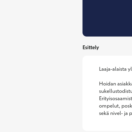
Esittely
Laaja-alaista y
Hoidan asiakka
sukellustodist
Erityisosaamis
ompelut, poski
sekä nivel- ja