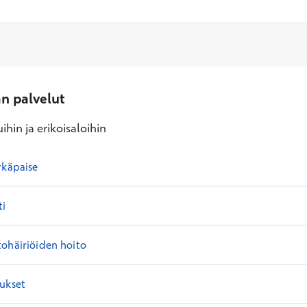
an palvelut
ihin ja erikoisaloihin
rkäpaise
ti
ohäiriöiden hoito
ukset