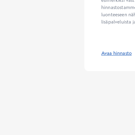
esimerkiksi vast
hinnastostamme.
luonteeseen näh
lisäpalveluista j
Avaa hinnasto