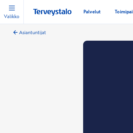
Palvelut
Toimipa
Valikko
Asiantuntijat