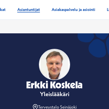
ikat
Asiantuntijat
Asiakaspalvelu ja asiointi
L
Erkki Koskela
Yleislääkäri
Terveystalo Seinäjoki