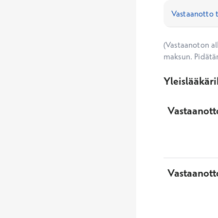
(Vastaanoton alk
maksun. Pidätä
Yleislääkär
Vastaanotto
Vastaanott