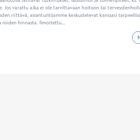
aanotolla tehtävät tutkimukset, lausunnot ja toimenpiteet, ks. li
 Jos varattu aika ei ole tarvittavaan hoitoon tai terveydenhoit
den riittävä, asiantuntijamme keskustelevat kanssasi tarpeellisi
a niiden hinnasta. Ilmoitettu...
N