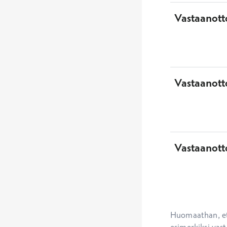
Vastaanott
Vastaanotto
Vastaanott
Huomaathan, ett