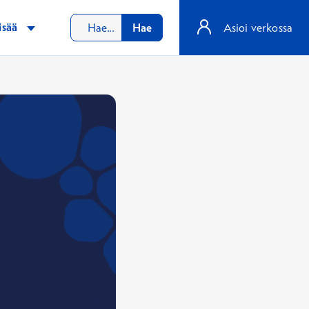
isää
Hae
Asioi verkossa