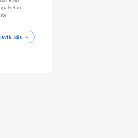
sätietoja 
opalvelun 
sta 
äytä lisää