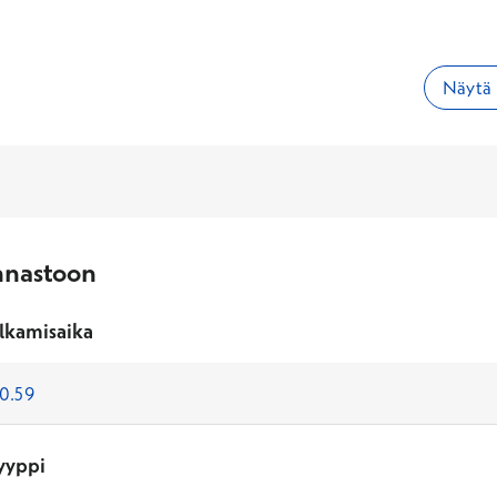
Näytä 
nnastoon
lkamisaika
yyppi