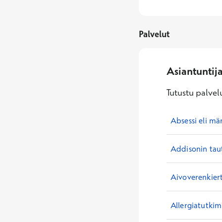
Palvelut
Asiantuntij
Tutustu palvelu
Absessi eli mä
Addisonin tau
Aivoverenkiert
Allergiatutkim