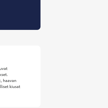
eislääkäri
uvat 
set. 
, haavan 
set kiusat 