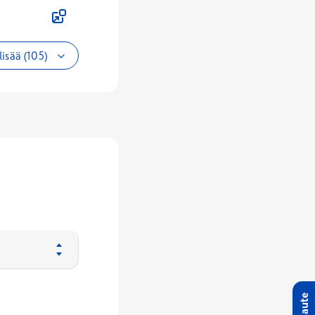
lisää (105)
Palaute