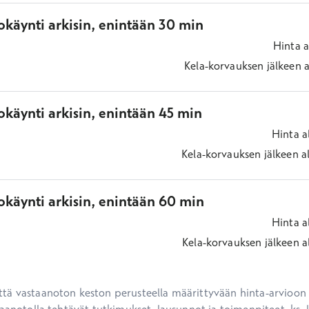
okäynti arkisin, enintään 30 min
Hinta
a
Kela-korvauksen jälkeen
a
käynti arkisin, enintään 45 min
Hinta
a
Kela-korvauksen jälkeen
a
okäynti arkisin, enintään 60 min
Hinta
a
Kela-korvauksen jälkeen
a
ä vastaanoton keston perusteella määrittyvään hinta-arvioon ei