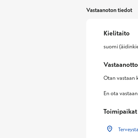
Vastaanoton tiedot
Kielitaito
suomi (äidinkiel
Vastaanotto
Otan vastaan k
En ota vastaan
Toimipaikat
Terveysta