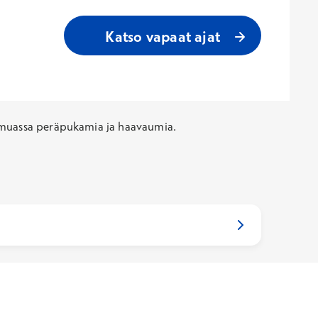
Katso vapaat ajat
n muassa peräpukamia ja haavaumia.