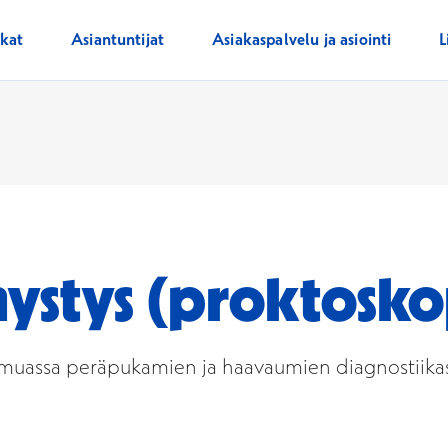
ikat
Asiantuntijat
Asiakaspalvelu ja asiointi
L
ystys (proktosko
 muassa peräpukamien ja haavaumien diagnostiikas