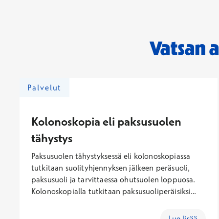
Vatsan 
Palvelut
Kolonoskopia eli paksusuolen
tähystys
Paksusuolen tähystyksessä eli kolonoskopiassa
tutkitaan suolityhjennyksen jälkeen peräsuoli,
paksusuoli ja tarvittaessa ohutsuolen loppuosa.
Kolonoskopialla tutkitaan paksusuoliperäisiksi
epäiltyjä oireita. Kolonoskopia on tärkeä tutkimus
raudanpuuteanemian selvittelyssä.
Lue lisää