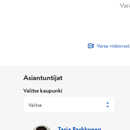
Var
Varaa videovas
Asiantuntijat
Valitse kaupunki
Valitse
995
Asiantuntijaa
Tarja
Parkkonen