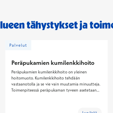
alueen tähystykset ja toim
Palvelut
Peräpukamien kumilenkkihoito
Peräpukamien kumilenkkihoito on yleinen
hoitomuoto. Kumilenkkihoito tehdään
vastaanotolla ja se vie vain muutamia minuutteja.
Toimenpiteessä peräpukaman tyveen asetetaan
kumilenkki imulaitteen avulla. Kumilenkin
tarkoituksena on saada anaalityynyke kuolioon.
Arpikudos muodostuu pukaman tilalle 5-10
Lue lisää