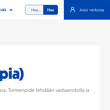
isää
Hae
Asioi verkossa
pia)
sa. Toimenpide tehdään vastaanotolla ja