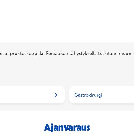
kella, proktoskoopilla. Peräaukon tähystyksellä tutkitaan muu
Gastrokirurgi
Ajanvaraus