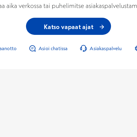
aa aika verkossa tai puhelimitse asiakaspalvelusta
Katso vapaat ajat
taanotto
Asioi chatissa
Asiakaspalvelu