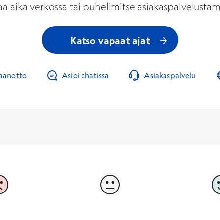
aa aika verkossa tai puhelimitse asiakaspalvelusta
Katso vapaat ajat
taanotto
Asioi chatissa
Asiakaspalvelu
3
4