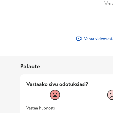
Var
Varaa videovas
Palaute
Vastaako sivu odotuksiasi?
Vastaako sivu odotuksiasi?
1
2
Vastaa huonosti
1 -
—
Vastaa huonosti