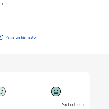
mme.
Palvelun hinnasto
5
Vastaa hyvin
5 -
Vastaa hyvin