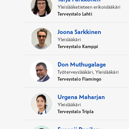
Yleislääketieteen erikoislääkäri
Terveystalo Lahti
Joona
Sarkkinen
Yleislääkäri
Terveystalo Kamppi
Don
Muthugalage
Työterveyslääkäri, Yleislääkäri
Terveystalo Flamingo
Urgena
Maharjan
Yleislääkäri
Terveystalo Tripla