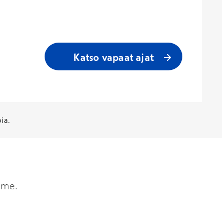
Katso vapaat ajat
ia.
mme.