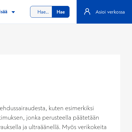
isää
Hae
Asioi verkossa
ulehdussairaudesta, kuten esimerkiksi
utkimuksen, jonka perusteella päätetään
uksella ja ultraäänellä. Myös verikokeita