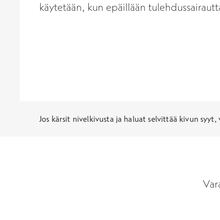
käytetään, kun epäillään tulehdussairautt
Jos kärsit nivelkivusta ja haluat selvittää kivun syyt
Var