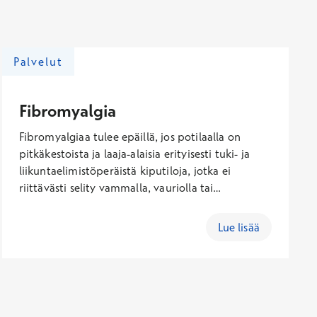
Palvelut
Fibromyalgia
Fibromyalgiaa tulee epäillä, jos potilaalla on
pitkäkestoista ja laaja-alaisia erityisesti tuki- ja
liikuntaelimistöperäistä kiputiloja, jotka ei
riittävästi selity vammalla, vauriolla tai
inflammaatiolla. Hermosto
epätarkoituksenmukainen herkistyminen selittää
Lue lisää
fibromyalgian moninaiset yleisoireet kuten
väsymyksen, alentuneen henkisen suorituskyvyn
sekä unihäiriöt. Fibromyalgiaan ei ole parantavaa
lääkehoitoa, vaan sen oireita hoidetaan
esimerkiksi liikunnalla sekä pyrkimällä