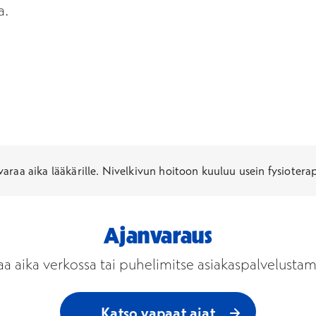
a.
, varaa aika lääkärille. Nivelkivun hoitoon kuuluu usein fysioterap
Ajanvaraus
aa aika verkossa tai puhelimitse asiakaspalvelusta
Katso vapaat ajat