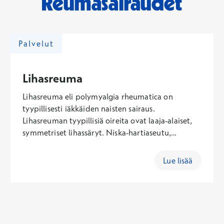
Reumasairaudet
Palvelut
Lihasreuma
Lihasreuma eli polymyalgia rheumatica on
tyypillisesti iäkkäiden naisten sairaus.
Lihasreuman tyypillisiä oireita ovat laaja-alaiset,
symmetriset lihassäryt. Niska-hartiaseutu,
olkavarret, lantionseutu, pakarat ja reidet voivat
särkeä ja olla jäykkiä. Lihasreumaan voi liittyä
Lue lisää
myös lievää lämpöilyä, väsymystä, alavireisyyttä
ja huonoa ruokahalua sekä sen myötä laihtumista.
Joskus esiintyy ohimo- ja päänsärkyä, ja silloin
kyseessä voi olla temporaaliarteriitti eli
ohimovaltimon tulehdus.