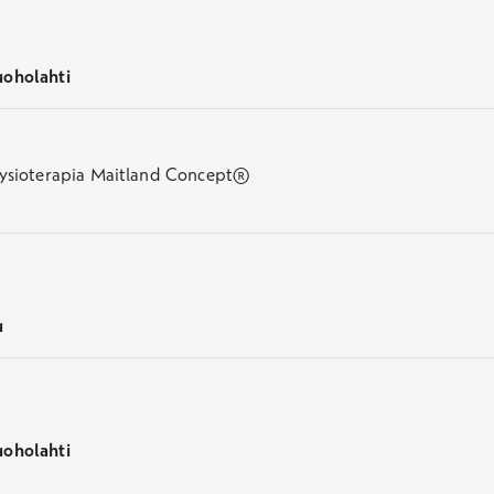
uoholahti
 fysioterapia Maitland Concept®
u
uoholahti