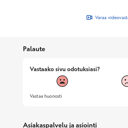
Varaa videovas
Palaute
Vastaako sivu odotuksiasi?
Vastaako sivu odotuksiasi?
1
2
Vastaa huonosti
1 -
—
Vastaa huonosti
Asiakaspalvelu ja asiointi