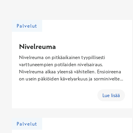
Palvelut
Nivelreuma
Nivelreuma on pitkäaikainen tyypillisesti
varttuneempien potilaiden nivelsairaus.
Nivelreuma alkaa yleensä vähitellen. Ensioireena
on usein päkiöiden kävelyarkuus ja sorminivelten
aamujäykkyys, arkuus ja turvotus. Myös isommat
nivelet, kuten polvet tai kyynärpää, voivat
Lue lisää
sairastua ensimmäisinä. Nivelreumalle ominaista
on oireiden symmetrisyys eli molempien käsien ja
jalkojen nivelet sairastuvat suunnilleen samaan
aikaan.
Palvelut