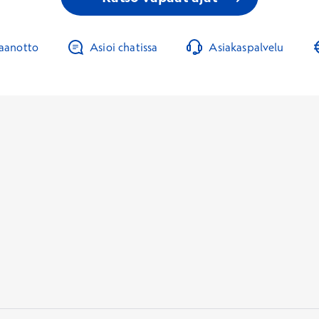
taanotto
Asioi chatissa
Asiakaspalvelu