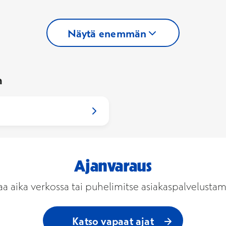
Näytä enemmän
n
Ajanvaraus
aa aika verkossa tai puhelimitse asiakaspalvelusta
Katso vapaat ajat