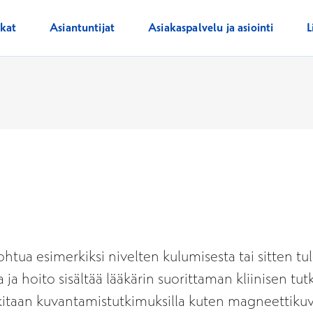
ikat
Asiantuntijat
Asiakaspalvelu ja asiointi
L
ohtua esimerkiksi nivelten kulumisesta tai sitten t
 ja hoito sisältää lääkärin suorittaman kliinisen t
tkitaan kuvantamistutkimuksilla kuten magneettikuva