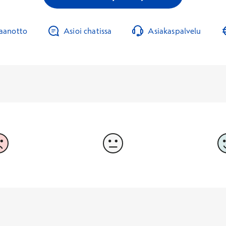
taanotto
Asioi chatissa
Asiakaspalvelu
3
4