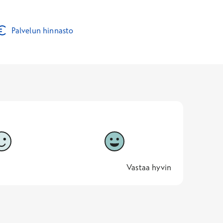
Palvelun hinnasto
5
Vastaa hyvin
5 -
Vastaa hyvin