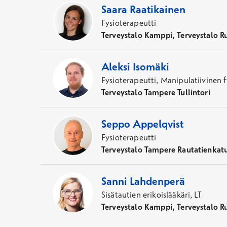
Saara
Raatikainen
Fysioterapeutti
Terveystalo Kamppi, Terveystalo R
Aleksi
Isomäki
Fysioterapeutti, Manipulatiivinen
Terveystalo Tampere Tullintori
Seppo
Appelqvist
Fysioterapeutti
Terveystalo Tampere Rautatienkat
Sanni
Lahdenperä
Sisätautien erikoislääkäri, LT
Terveystalo Kamppi, Terveystalo R