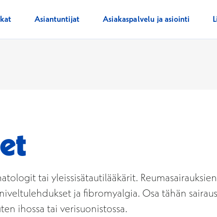
ikat
Asiantuntijat
Asiakaspalvelu ja asiointi
L
et
tologit tai yleissisätautilääkärit. Reumasairauksie
niveltulehdukset ja fibromyalgia. Osa tähän sairaus
ten ihossa tai verisuonistossa.