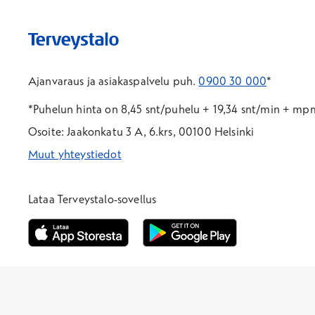
Ajanvaraus ja asiakaspalvelu puh.
0900 30 000
*
*Puhelun hinta on 8,45 snt/puhelu + 19,34 snt/min + m
Osoite: Jaakonkatu 3 A, 6.krs, 00100 Helsinki
Muut yhteystiedot
*Puhelun hinta on 8,35 snt/puhelu + 19,33 snt/min + mpm/
*Puhelun hinta on matkapuhelinliittymästä 8,35 snt/puhelu 
Lataa Terveystalo-sovellus
Avautuu uuteen ikkunaan
Avautuu uuteen ikkunaan
Henkilöasiakkaat