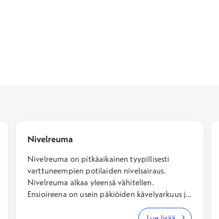
Nivelreuma
Nivelreuma on pitkäaikainen tyypillisesti
varttuneempien potilaiden nivelsairaus.
Nivelreuma alkaa yleensä vähitellen.
Ensioireena on usein päkiöiden kävelyarkuus ja
sorminivelten aamujäykkyys, arkuus ja
turvotus. Myös isommat nivelet, kuten polvet
Lue lisää