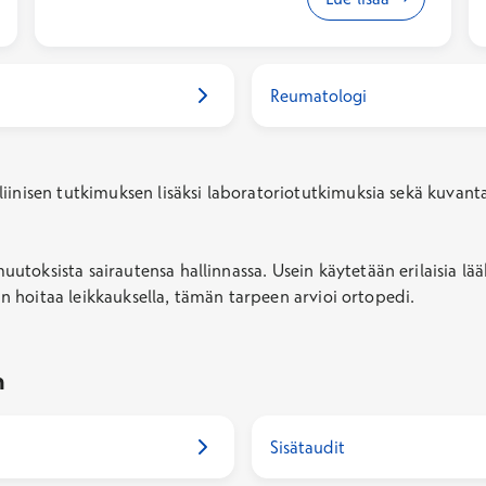
tai kyynärpää, voivat sairastua ensimmäisinä.
Nivelreumalle ominaista on oireiden
symmetrisyys eli molempien käsien ja jalkojen
Reumatologi
nivelet sairastuvat suunnilleen samaan aikaan.
iinisen tutkimuksen lisäksi laboratoriotutkimuksia sekä kuvant
toksista sairautensa hallinnassa. Usein käytetään erilaisia lä
aan hoitaa leikkauksella, tämän tarpeen arvioi ortopedi.
n
Sisätaudit