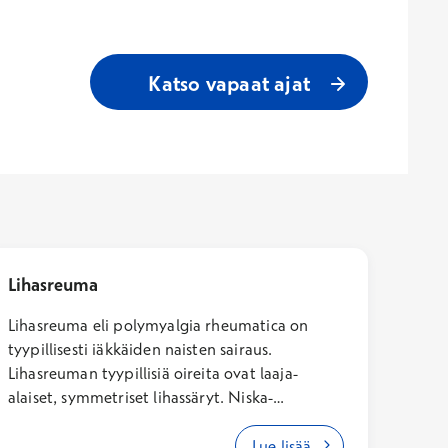
Katso vapaat ajat
Lihasreuma
Lihasreuma eli polymyalgia rheumatica on
tyypillisesti iäkkäiden naisten sairaus.
Lihasreuman tyypillisiä oireita ovat laaja-
alaiset, symmetriset lihassäryt. Niska-
hartiaseutu, olkavarret, lantionseutu, pakarat
ja reidet voivat särkeä ja olla jäykkiä.
Lue lisää