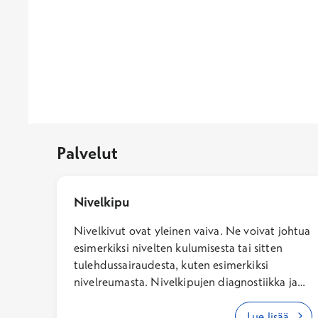
Palvelut
Nivelkipu
Nivelkivut ovat yleinen vaiva. Ne voivat johtua
esimerkiksi nivelten kulumisesta tai sitten
tulehdussairaudesta, kuten esimerkiksi
nivelreumasta. Nivelkipujen diagnostiikka ja
hoito sisältää lääkärin suorittaman kliinisen
tutkimuksen, jonka perusteella päätetään
Lue lisää