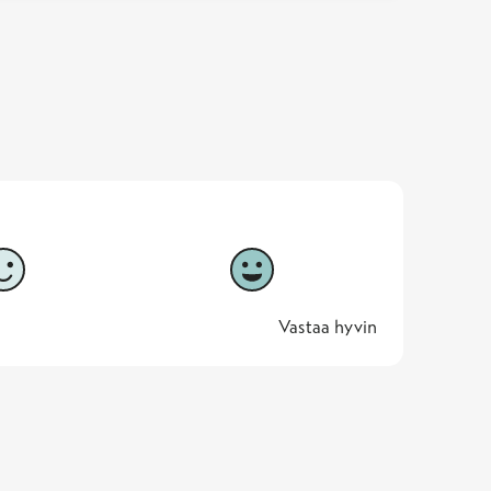
5
Vastaa hyvin
5 -
Vastaa hyvin