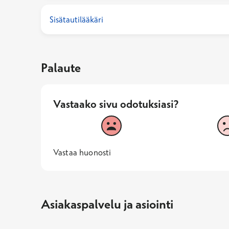
Sisätautilääkäri
Palaute
Vastaako sivu odotuksiasi?
Vastaako sivu odotuksiasi?
1
2
Vastaa huonosti
1 -
—
Vastaa huonosti
Asiakaspalvelu ja asiointi