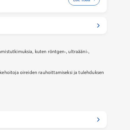
Lihasreumaan voi liittyä myös lievää lämpöilyä,
väsymystä, alavireisyyttä ja huonoa ruokahalua
sekä sen myötä laihtumista. Joskus esiintyy
ohimo- ja päänsärkyä, ja silloin kyseessä voi
olla temporaaliarteriitti eli ohimovaltimon
tulehdus.
amistutkimuksia, kuten röntgen-, ultraääni-,
äkehoitoja oireiden rauhoittamiseksi ja tulehduksen