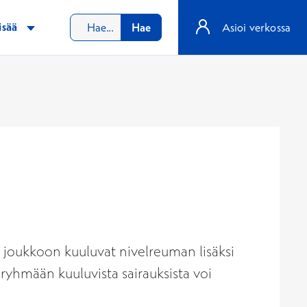
isää
Hae
Asioi verkossa
n joukkoon kuuluvat nivelreuman lisäksi
ryhmään kuuluvista sairauksista voi