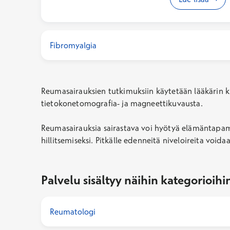
jatkotutkimuksista. Nivelkipujen syitä
tutkitaan kuvantamistutkimuksilla kuten
magneettikuvauksella ja ultraäänellä. Myös
Fibromyalgia
verikokeita käytetään, kun epäillään
tulehdussairautta.
Reumasairauksien tutkimuksiin käytetään lääkärin kl
tietokonetomografia- ja magneettikuvausta.
Reumasairauksia sairastava voi hyötyä elämäntapamuu
hillitsemiseksi. Pitkälle edenneitä niveloireita void
Palvelu sisältyy näihin kategorioihi
Reumatologi