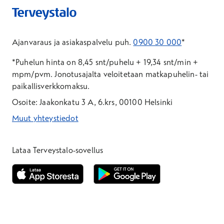
Ajanvaraus ja asiakaspalvelu puh.
0900 30 000
*
*Puhelun hinta on 8,45 snt/puhelu + 19,34 snt/min +
mpm/pvm.
Jonotusajalta veloitetaan matkapuhelin- tai
paikallisverkkomaksu.
Osoite: Jaakonkatu 3 A, 6.krs, 00100 Helsinki
Muut yhteystiedot
*Puhelun hinta on 8,35 snt/puhelu + 19,33 snt/min + mpm/pvm
*Puhelun hinta on matkapuhelinliittymästä 8,35 snt/puhelu + 
Lataa Terveystalo-sovellus
Avautuu uuteen ikkunaan
Avautuu uuteen ikkunaan