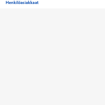
Henkilöasiakkaat
Hinnasto
Ajanvaraus
Toimipaikat
Asiantuntijat
Anna palautetta
Ajan peruutus
Kaikki palvelut