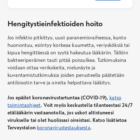
keuhkolääkärin vastaanotolle voi hakeutua myös
allergiaoireiden vuoksi.
Hengitystieinfektioiden hoito
Jos infektio pitkittyy, uusii paranemisvaiheessa, kunto
huonontuu, esiintyy korkeaa kuumetta, veriysköksiä tai
kipua hengittäessä on syytä hakeutua lääkäriin. Tällöin
bakteeriperäinen tauti pitää poissulkea. Tutkimuksina
voidaan ottaa verikokeita, nielunäyte ja
kuvantamistutkimuksia joiden perusteella päätetään
antibiootin tarve ja oireita helpottava lääkitys.
Jos epäilet koronavirustartuntaa (COVID-19),
katso
toimintaohjeet
. Voit myös keskustella tilanteestasi 24/7
etälääkärin vastaanotolla, jos uskot altistuneesi
virukselle tai olet huolissasi oireistasi. Katso lisätietoa
Terveystalon
koronavirustestauksesta
.