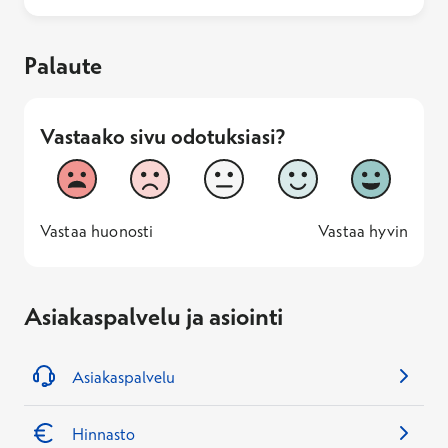
Palaute
Vastaako sivu odotuksiasi?
Vastaako sivu odotuksiasi?
1
2
3
4
5
Vastaa huonosti
Vastaa hyv
1 -
—
5 -
Vastaa huonosti
Vastaa hyvin
Asiakaspalvelu ja asiointi
Asiakaspalvelu
Hinnasto