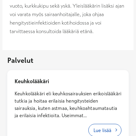
vuoto, kurkkukipu sekä yskä. Yleislääkärin lisäksi ajan
voi varata myös sairaanhoitajalle, joka ohjaa
hengitystieinfektioiden kotihoidossa ja voi
tarvittaessa konsultoida lääkäriä etänä.
Palvelut
Keuhkolääkäri
Keuhkolääkäri eli keuhkosairauksien erikoislääkäri
tutkia ja hoitaa erilaisia hengitysteiden
sairauksia, kuten astmaa, keuhkoahtaumatautia
ja erilaisia infektioita. Useimmat
keuhkosairauksien erikoislääkärit ovat
erikoistuneet myös allergologiaan, joten
Lue lisää