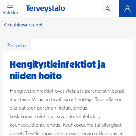
Valikko
Keuhkosairaudet
Palvelu
Hengitystieinfektiot ja
niiden hoito
Hengitystieinfektiot ovat yleisiä ja paranevat yleensä
itsestään. Virus on tavallisin aiheuttaja. Taustalla voi
olla bakteeriperäinen nielutulehdus,
keskikorvantulehdus, sivuontelotulehdus,
keuhkoputkentulehdus, keuhkokuume tai allergiset
oireet. Tavallisimpia oireita ovat nenän tukkoisuus ja