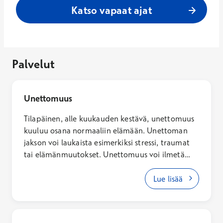
Katso vapaat ajat
Palvelut
Unettomuus
Tilapäinen, alle kuukauden kestävä, unettomuus
kuuluu osana normaaliin elämään. Unettoman
jakson voi laukaista esimerkiksi stressi, traumat
tai elämänmuutokset. Unettomuus voi ilmetä
vaikeutena nukahtaa, toistuvina yöllisinä
heräilyinä tai liian aikaisena aamuheräämisenä,
Lue lisää
tai sitten näinä kaikkina.