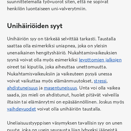
suunnittelemalla työvuorot siten, että ne sopivat
henkilön luontaiseen uni-valverytmiin.
Unihäiriöiden syyt
Unihäiriön syy on tärkeää selvittää tarkasti. Taustalla
saattaa olla esimerkiksi uniapnea, joka on yleisin
unenaikainen hengityshäiriö. Nukahtamisvaikeuksien
syynä voivat olla myös esimerkiksi
levottomien jalkojen
oireet tai kiputila, joka aiheuttaa unettomuutta.
Nukahtamisvaikeuksiin ja vaikeuteen pysyä unessa
voivat vaikuttaa myös elämänmuutokset,
stressi
,
ahdistuneisuus
ja
masentuneisuus
. Unta voi olla vaikea
saada, jos mieli on ahdistunut, huolet pitävät valveilla
iltaisin tai elämänrytmi on epäsäännöllinen. Joskus myös
vaihdevuodet
voivat olla unihäiriön taustalla.
Uneliaisuustyyppisen väsymyksen tavallisin syy on unen
puute, joka on usein seurausta liian lyhyeksi jääneistä