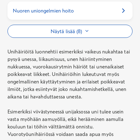
Nuoren uniongelmien hoito
Näytä lisää (8)
Unihäiriöitä luonnehtii esimerkiksi vaikeus nukahtaa tai
pysyä unessa, liikaunisuus, unen häiriintyminen
nukkuessa, vuorokausirytmin häiriöt tai unenaikaiset
poikkeavat liikkeet. Unihäiriöihin lukeutuvat myös
ongelmallinen käyttäytyminen ja erilaiset poikkeavat
ilmiöt, jotka esiintyvät joko nukahtamishetkellä, unen
aikana tai havahduttaessa unesta.
Esimerkiksi viivästyneessä unijaksossa uni tulee usein
vasta myöhään aamuyöllä, eikä herääminen aamulla
kouluun tai töihin välttämättä onnistu.
Vuorotyöunihäiriössä voidaan saada apua myös