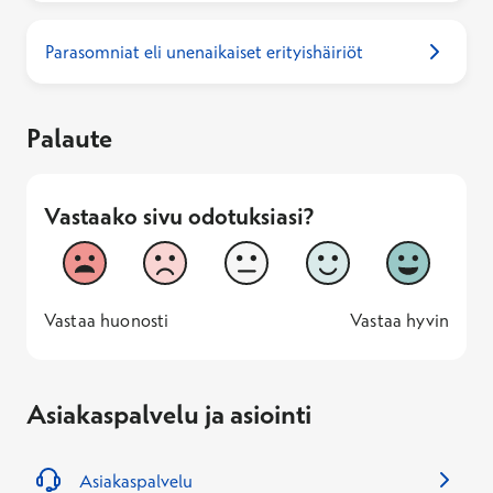
Parasomniat eli unenaikaiset erityishäiriöt
Palaute
Vastaako sivu odotuksiasi?
Vastaako sivu odotuksiasi?
1
2
3
4
5
Vastaa huonosti
Vastaa hyv
1 -
—
5 -
Vastaa huonosti
Vastaa hyvin
Asiakaspalvelu ja asiointi
Asiakaspalvelu