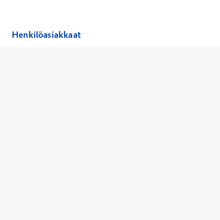
Henkilöasiakkaat
Hinnasto
Ajanvaraus
Toimipaikat
Asiantuntijat
Anna palautetta
Ajan peruutus