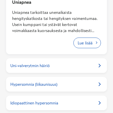
Uniapnea
Uniapnea tarkoittaa unenaikaista
hengityskatkosta tai hengityksen vaimentumaa.
Usein kumppani tai ystävät kertovat
voimakkaasta kuorsauksesta ja mahdollisesti
yönaikaisista hengityskatkoksista. Uniapnea voi
heikentää unen laatua ja olla syy aamu- ja
Lue lisää
päiväaikaiseen väsymykseen. Hoitamaton
uniapnea lisää myös riskiä sairastua
sydäninfarktiin, aivoinfarktiin, eteisvärinään,
Uni-valverytmin häiriö
aikuistyypin diabetekseen, depressioon ja
muistisairauksiin. Diagnosoimaton uniapnea
onkin tärkeä tunnistaa ja hoitaa.
Hypersomnia (liikaunisuus)
Idiopaattinen hypersomnia