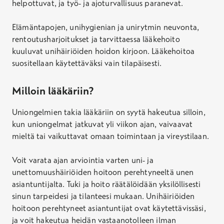
helpottuvat, ja työ- ja ajoturvallisuus paranevat.
Elämäntapojen, unihygienian ja unirytmin neuvonta,
rentoutusharjoitukset ja tarvittaessa lääkehoito
kuuluvat unihäiriöiden hoidon kirjoon. Lääkehoitoa
suositellaan käytettäväksi vain tilapäisesti.
Milloin lääkäriin?
Uniongelmien takia lääkäriin on syytä hakeutua silloin,
kun uniongelmat jatkuvat yli viikon ajan, vaivaavat
mieltä tai vaikuttavat omaan toimintaan ja vireystilaan.
Voit varata ajan arviointia varten uni- ja
unettomuushäiriöiden hoitoon perehtyneeltä unen
asiantuntijalta. Tuki ja hoito räätälöidään yksilöllisesti
sinun tarpeidesi ja tilanteesi mukaan. Unihäiriöiden
hoitoon perehtyneet asiantuntijat ovat käytettävissäsi,
ja voit hakeutua heidän vastaanotolleen ilman