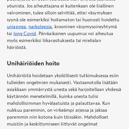
yöunista. Jos aiheuttajana ei kuitenkaan ole liiallinen
valvominen, tulee silloin selvittää, ettei väsymyksen
syynä ole esimerkiksi hoitamaton tai huonosti hoidettu
uniapnea
,
narkolepsia
, krooninen väsymysoireyhtymä
tai
long Covid
. Päiväaikainen uupumus voi aiheutua
myös esimerkiksi liikarasituksesta tai mielialan
häiriöistä.
Unihäiriöiden hoito
Unihäiriöitä hoidetaan yksilöllisesti tutkimuksessa esiin
tulleiden ongelmien mukaisesti. Vastaanotolla lisätään
asiakkaan ymmärrystä unesta sekä harjoitellaan yhdessä
käytännön menetelmillä, kuinka unesta tulisi
mahdollisimman hyvälaatuista ja palauttavaa. Kun
nukkuu paremmin, on virkeämpi arjessa ja jaksaa
paremmin niin kotona kuin töissäkin. Mahdolliset
muistiin ja keskittymiseen liittyvät ongelmat