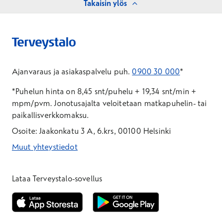
Takaisin ylös
Ajanvaraus ja asiakaspalvelu puh.
0900 30 000
*
*Puhelun hinta on 8,45 snt/puhelu + 19,34 snt/min +
mpm/pvm.
Jonotusajalta veloitetaan matkapuhelin- tai
paikallisverkkomaksu.
Osoite: Jaakonkatu 3 A, 6.krs, 00100 Helsinki
Muut yhteystiedot
*Puhelun hinta on 8,35 snt/puhelu + 19,33 snt/min + mpm/pvm
*Puhelun hinta on matkapuhelinliittymästä 8,35 snt/puhelu + 
Lataa Terveystalo-sovellus
Avautuu uuteen ikkunaan
Avautuu uuteen ikkunaan