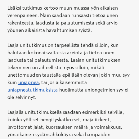
Lisäksi tutkimus kertoo muun muassa yön aikaisen
verenpaineen. Näin saadaan runsaasti tietoa unen
rakenteesta, laadusta ja palautumisesta sekä arvio
yöunen aikaisista havahtumisen syistä.
Laaja unitutkimus on tarpeellista tehdä silloin, kun
halutaan kokonaisvaltaista arviota ja tietoa unen
laadusta tai palautumisesta. Laajan unitutkimuksen
tekeminen on aiheellista myös silloin, mikäli
unettomuuden taustalla epäillään olevan jokin muu syy
kuin
uniapnea
, tai jos aikaisemmista
uniapneatutkimuksista
huolimatta uniongelmien syy ei
ole selvinnyt.
Laajalla unitutkimuksella saadaan esimerkiksi selville,
kuinka yölliset hengityskatkokset, raajaliikkeet,
levottomat jalat, kuorsauksen määrä ja voimakkuus,
yönaikainen sydänsähkökäyrä sekä hampaiden