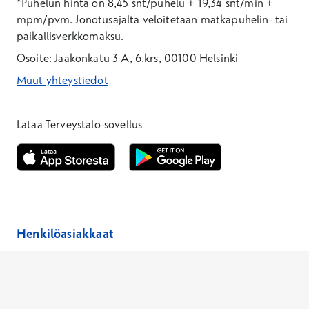
*Puhelun hinta on 8,45 snt/puhelu + 19,34 snt/min +
mpm/pvm.
Jonotusajalta veloitetaan matkapuhelin- tai
paikallisverkkomaksu.
Osoite: Jaakonkatu 3 A, 6.krs, 00100 Helsinki
Muut yhteystiedot
*Puhelun hinta on 8,35 snt/puhelu + 19,33 snt/min + mpm/pvm
*Puhelun hinta on matkapuhelinliittymästä 8,35 snt/puhelu + 
Lataa Terveystalo-sovellus
Avautuu uuteen ikkunaan
Avautuu uuteen ikkunaan
Henkilöasiakkaat
Hinnasto
Ajanvaraus