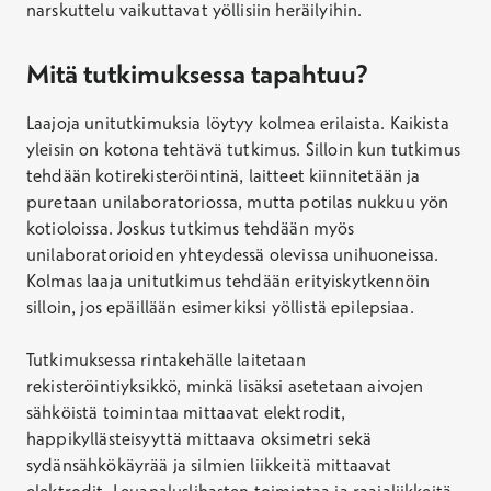
narskuttelu vaikuttavat yöllisiin heräilyihin.
Mitä tutkimuksessa tapahtuu?
Laajoja unitutkimuksia löytyy kolmea erilaista. Kaikista
yleisin on kotona tehtävä tutkimus. Silloin kun tutkimus
tehdään kotirekisteröintinä, laitteet kiinnitetään ja
puretaan unilaboratoriossa, mutta potilas nukkuu yön
kotioloissa. Joskus tutkimus tehdään myös
unilaboratorioiden yhteydessä olevissa unihuoneissa.
Kolmas laaja unitutkimus tehdään erityiskytkennöin
silloin, jos epäillään esimerkiksi yöllistä epilepsiaa.
Tutkimuksessa rintakehälle laitetaan
rekisteröintiyksikkö, minkä lisäksi asetetaan aivojen
sähköistä toimintaa mittaavat elektrodit,
happikyllästeisyyttä mittaava oksimetri sekä
sydänsähkökäyrää ja silmien liikkeitä mittaavat