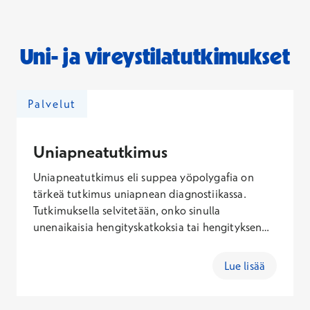
Uni- ja vireystilatutkimukset
Palvelut
Uniapneatutkimus
Uniapneatutkimus eli suppea yöpolygafia on
tärkeä tutkimus uniapnean diagnostiikassa.
Tutkimuksella selvitetään, onko sinulla
unenaikaisia hengityskatkoksia tai hengityksen
vaimentumaa. Tutkimuksen perusteella voimme
suunnitella sinulle parhaan mahdollisen
Lue lisää
hoitomuodon. Varaa aika lääkärille, joka voi
arvioida mikä tutkimus kannattaisi tehdä