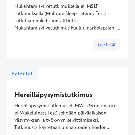
vireystilatutkimuksiin, varaa aika tutkimukseen
Nukahtamisviivetutkimuksella eli MSLT-
puhelimitse asiakaspalvelumme kautta.
tutkimuksella (Multiple Sleep Latency Test)
tutkitaan nukahtamisalttiutta.
Nukahtamisviivetutkimus kuuluu narkolepsian ja
liikaunisuuden perusdiagnostiikkaan. Tällöin
MSLT-tutkimus tehdään kansainvälisten
Lue lisää
standardien mukaan laajan unitutkimuksen
jälkeisenä päivänä, sillä tutkimusta edeltävänä
yönä tulisi nukkua vähintään kuuden tunnin
yöunet. Varaa aika lääkärille, joka voi arvioida
Palvelut
mikä tutkimus kannattaisi tehdä tilanteesi
selvittämiseksi. Mikäli sinulle on tehty jo lähete
uni- tai vireystilatutkimuksiin, varaa aika
Hereilläpysymistutkimus
tutkimukseen puhelimitse asiakaspalvelumme
Hereilläpysymistutkimus eli MWT (Maintenance
kautta.
of Wakefulness Test) tehdään päiväaikaisen
väsymyksen ja työkyvyn selvittämiseksi.
Tutkimusta käytetään unihäiriöiden hoidon
seurannassa, esimerkiksi kun halutaan selvittää