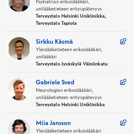
Psykiatrian erikoislääkäri,
unilääketieteen erityispätevyys
Terveystalo Helsinki Uniklinikka,
Terveystalo Tapiola
Sirkku
Käsmä
Yleislääketieteen erikoislääkäri,
unilääkäri
Terveystalo Jyväskylä Väinönkatu
Gabriele
Sved
Neurologian erikoislääkäri,
unilääketieteen erityispätevyys
Terveystalo Helsinki Uniklinikka
Miia
Jansson
Yleislääketieteen erikoislääkäri