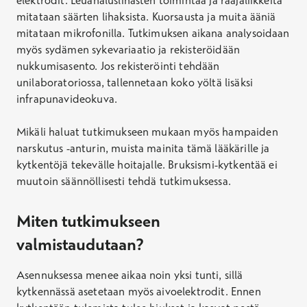
elektrodit. Leuanaluslihasten toimintaa ja raajaliikkeitä
mitataan säärten lihaksista. Kuorsausta ja muita ääniä
mitataan mikrofonilla. Tutkimuksen aikana analysoidaan
myös sydämen sykevariaatio ja rekisteröidään
nukkumisasento. Jos rekisteröinti tehdään
unilaboratoriossa, tallennetaan koko yöltä lisäksi
infrapunavideokuva.
Mikäli haluat tutkimukseen mukaan myös hampaiden
narskutus -anturin, muista mainita tämä lääkärille ja
kytkentöjä tekevälle hoitajalle. Bruksismi-kytkentää ei
muutoin säännöllisesti tehdä tutkimuksessa.
Miten tutkimukseen
valmistaudutaan?
Asennuksessa menee aikaa noin yksi tunti, sillä
kytkennässä asetetaan myös aivoelektrodit.
Ennen