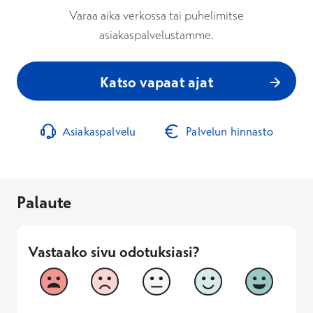
Varaa aika verkossa tai puhelimitse
asiakaspalvelustamme.
Katso vapaat ajat
Asiakaspalvelu
Palvelun hinnasto
Palaute
Vastaako sivu odotuksiasi?
Vastaako sivu odotuksiasi?
1
2
3
4
5
Vastaa huonosti
Vastaa hyv