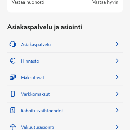
1 -
—
5 -
Vastaa huonosti
Vastaa hyvin
Asiakaspalvelu ja asiointi
Asiakaspalvelu
Hinnasto
Maksutavat
Verkkomaksut
Rahoitusvaihtoehdot
Vakuutusasiointi