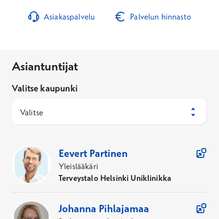
Asiakaspalvelu
Palvelun hinnasto
Asiantuntijat
Valitse kaupunki
Valitse
11
Asiantuntijaa
Eevert
Partinen
Yleislääkäri
Terveystalo Helsinki Uniklinikka
Johanna
Pihlajamaa