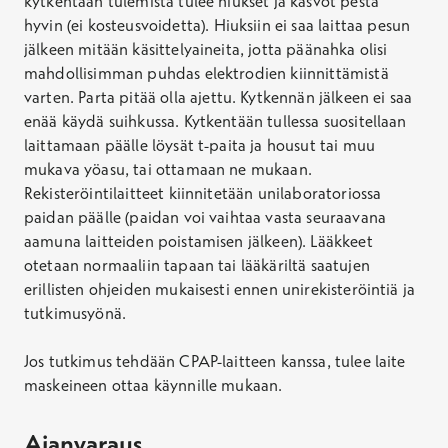
kytkentään tulemista tulee hiukset ja kasvot pestä
hyvin
(ei kosteusvoidetta).
Hiuksiin ei saa laittaa pesun
jälkeen mitään käsittelyaineita, jotta päänahka olisi
mahdollisimman puhdas elektrodien kiinnittämistä
varten
.
Parta pitää olla ajettu
.
Kytkennän jälkeen ei saa
enää käydä suihkussa. Kytkentään tullessa suositellaan
laittamaan päälle löysät t-paita ja housut tai muu
mukava yöasu, tai ottamaan ne mukaan.
Rekisteröintilaitteet kiinnitetään unilaboratoriossa
paidan päälle (
paidan voi vaihtaa vasta seuraavana
aamuna laitteiden poistamisen jälkeen). Lääkkeet
otetaan normaaliin tapaan tai lääkäriltä saatujen
erillisten ohjeiden mukaisesti ennen unirekisteröintiä ja
tutkimusyönä.
Jos tutkimus tehdään CPAP-laitteen kanssa, tulee laite
maskeineen ottaa käynnille mukaan.
Ajanvaraus