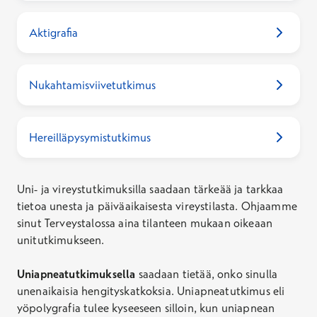
arvioida mikä tutkimus kannattaisi tehdä
tilanteesi selvittämiseksi. Mikäli sinulle on tehty
Aktigrafia
jo lähete uniapneatutkimukseen, varaa aika
tutkimukseen joko verkkoajanvarauksesta tai
puhelimitse asiakaspalvelumme kautta.
Nukahtamisviivetutkimus
Hereilläpysymistutkimus
Uni- ja vireystutkimuksilla saadaan tärkeää ja tarkkaa
tietoa unesta ja päiväaikaisesta vireystilasta. Ohjaamme
sinut Terveystalossa aina tilanteen mukaan oikeaan
unitutkimukseen.
Uniapneatutkimuksella
saadaan tietää, onko sinulla
unenaikaisia hengityskatkoksia. Uniapneatutkimus eli
yöpolygrafia tulee kyseeseen silloin, kun uniapnean