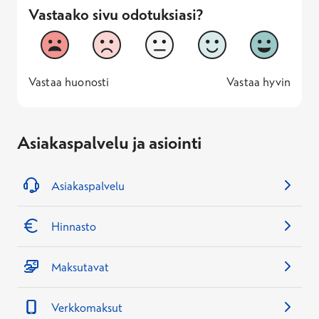
Vastaako sivu odotuksiasi?
Vastaako sivu odotuksiasi?
1
2
3
4
5
Vastaa huonosti
Vastaa hyv
1 -
—
5 -
Vastaa huonosti
Vastaa hyvin
Asiakaspalvelu ja asiointi
Asiakaspalvelu
Hinnasto
Maksutavat
Verkkomaksut