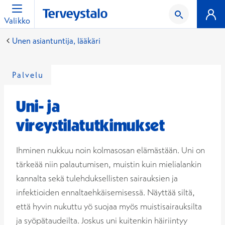
Valikko
Unen asiantuntija, lääkäri
Palvelu
Uni- ja
vireystilatutkimukset
Ihminen nukkuu noin kolmasosan elämästään. Uni on
tärkeää niin palautumisen, muistin kuin mielialankin
kannalta sekä tulehduksellisten sairauksien ja
infektioiden ennaltaehkäisemisessä. Näyttää siltä,
että hyvin nukuttu yö suojaa myös muistisairauksilta
ja syöpätaudeilta. Joskus uni kuitenkin häiriintyy