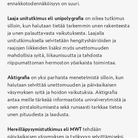
ennakkotodennäköisyys on suuri.
Laaja unitutkimus eli unipolygrafia
on oikea tutkimus
silloin, kun halutaan tietää tarkemmin unen rakenteesta
ja unen palauttavasta vaikutuksesta. Laajalla
unitutkimuksella selvitetään hengityshäiriöiden ja
raajojen liikkeiden lisäksi myös unettomuuden
mahdollisia syitä, liikaunisuutta ja tahdosta
riippumattoman hermoston yöaikaista toimintaa.
Aktigrafia
on yksi parhaista menetelmistä silloin, kun
halutaan selvittää unettomuuden ja päiväaikaisen
väsymyksen syitä ja hoidon vaikutuksia. Aktigrafia
antaa meille tärkeää informaatiota univalverytmistä ja
unen pirstaloitumisesta sekä runsaasti tarkkaa tietoa
unen pituudesta ja laadusta.
Hereilläpysymistutkimus eli MWT
tehdään
päiväaikaisen väsymyksen ja työkyvyn selvittämiseksi.