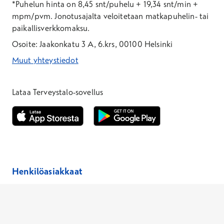
*Puhelun hinta on 8,45 snt/puhelu + 19,34 snt/min +
mpm/pvm.
Jonotusajalta veloitetaan matkapuhelin- tai
paikallisverkkomaksu.
Osoite: Jaakonkatu 3 A, 6.krs, 00100 Helsinki
Muut yhteystiedot
*Puhelun hinta on 8,35 snt/puhelu + 19,33 snt/min + mpm/pvm
*Puhelun hinta on matkapuhelinliittymästä 8,35 snt/puhelu + 
Lataa Terveystalo-sovellus
Avautuu uuteen ikkunaan
Avautuu uuteen ikkunaan
Henkilöasiakkaat
Hinnasto