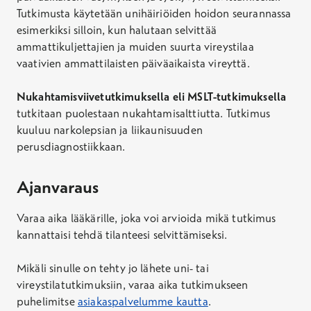
Tutkimusta käytetään unihäiriöiden hoidon seurannassa
esimerkiksi silloin, kun halutaan selvittää
ammattikuljettajien ja muiden suurta vireystilaa
vaativien ammattilaisten päiväaikaista vireyttä.
Nukahtamisviivetutkimuksella eli MSLT-tutkimuksella
tutkitaan puolestaan nukahtamisalttiutta. Tutkimus
kuuluu narkolepsian ja liikaunisuuden
perusdiagnostiikkaan.
Ajanvaraus
Varaa aika lääkärille, joka voi arvioida mikä tutkimus
kannattaisi tehdä tilanteesi selvittämiseksi.
Mikäli sinulle on tehty jo lähete uni- tai
vireystilatutkimuksiin, varaa aika tutkimukseen
puhelimitse
asiakaspalvelumme kautta
.