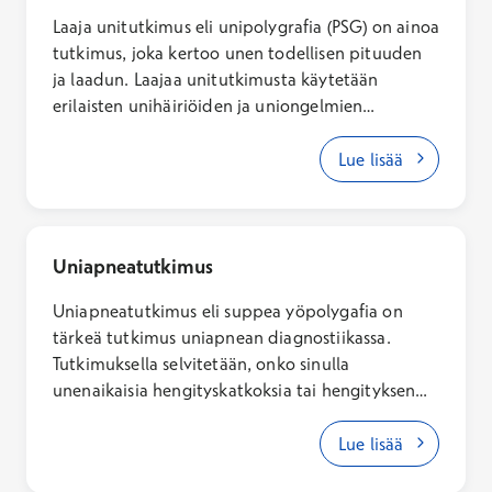
Laaja unitutkimus eli unipolygrafia (PSG) on ainoa
tutkimus, joka kertoo unen todellisen pituuden
ja laadun. Laajaa unitutkimusta käytetään
erilaisten unihäiriöiden ja uniongelmien
diagnosoinnissa. Tutkimusta hyödynnetään myös
silloin, kun halutaan selvittää unen palauttavaa
Lue lisää
vaikutusta. Laajoja unitutkimuksia tehdään Fokus
Unen erikoisyksiköissä. Varaa aika lääkärille, joka
voi arvioida mikä tutkimus kannattaisi tehdä
tilanteesi selvittämiseksi. Mikäli sinulle on tehty
Uniapneatutkimus
jo lähete uni- tai vireystilatutkimuksiin, varaa
Uniapneatutkimus eli suppea yöpolygafia on
aika tutkimukseen puhelimitse
tärkeä tutkimus uniapnean diagnostiikassa.
asiakaspalvelumme kautta.
Tutkimuksella selvitetään, onko sinulla
unenaikaisia hengityskatkoksia tai hengityksen
vaimentumaa. Tutkimuksen perusteella voimme
suunnitella sinulle parhaan mahdollisen
Lue lisää
hoitomuodon. Varaa aika lääkärille, joka voi