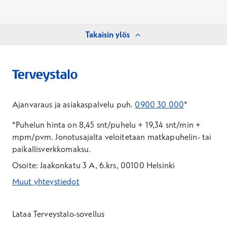
Takaisin ylös
Ajanvaraus ja asiakaspalvelu puh.
0900 30 000
*
*Puhelun hinta on 8,45 snt/puhelu + 19,34 snt/min +
mpm/pvm.
Jonotusajalta veloitetaan matkapuhelin- tai
paikallisverkkomaksu.
Osoite: Jaakonkatu 3 A, 6.krs, 00100 Helsinki
Muut yhteystiedot
*Puhelun hinta on 8,35 snt/puhelu + 19,33 snt/min + mpm/pvm
*Puhelun hinta on matkapuhelinliittymästä 8,35 snt/puhelu + 
Lataa Terveystalo-sovellus