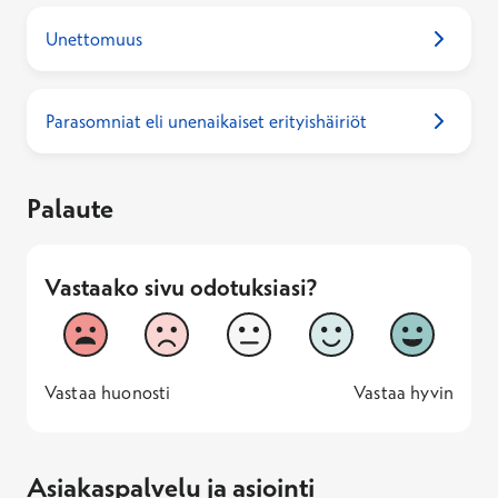
Unettomuus
Parasomniat eli unenaikaiset erityishäiriöt
Palaute
Vastaako sivu odotuksiasi?
Vastaako sivu odotuksiasi?
1
2
3
4
5
Vastaa huonosti
Vastaa hyv
1 -
—
5 -
Vastaa huonosti
Vastaa hyvin
Asiakaspalvelu ja asiointi