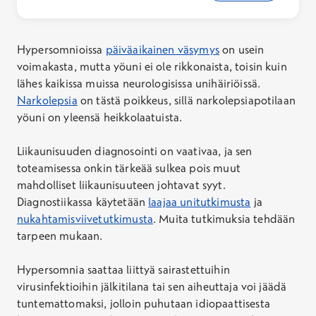
väsymysoireyhtymä voi vaikeuttaa
koulunkäyntiä, opiskelua ja työntekoa, sekä
vaikuttaa sosiaaliseen elämään ja harrastuksiin.
Hypersomnioissa
päiväaikainen väsymys
on usein
Oireiden kirjo ja niiden vaikeusaste vaihtelevat.
voimakasta, mutta yöuni ei ole rikkonaista, toisin kuin
lähes kaikissa muissa neurologisissa unihäiriöissä.
Narkolepsia
on tästä poikkeus, sillä narkolepsiapotilaan
yöuni on yleensä heikkolaatuista.
Liikaunisuuden diagnosointi on vaativaa, ja sen
toteamisessa onkin tärkeää sulkea pois muut
mahdolliset liikaunisuuteen johtavat syyt.
Diagnostiikassa käytetään
laajaa unitutkimusta
ja
nukahtamisviivetutkimusta
. Muita tutkimuksia tehdään
tarpeen mukaan.
Hypersomnia saattaa liittyä sairastettuihin
virusinfektioihin jälkitilana tai sen aiheuttaja voi jäädä
tuntemattomaksi, jolloin puhutaan idiopaattisesta