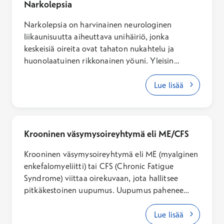
Narkolepsia
Narkolepsia on harvinainen neurologinen
liikaunisuutta aiheuttava unihäiriö, jonka
keskeisiä oireita ovat tahaton nukahtelu ja
huonolaatuinen rikkonainen yöuni. Yleisin
narkolepsian muoto on niin sanottu tyypin 1
narkolepsia (NT1). Tyypin 1 narkolepsiaa selkeästi
Lue lisää
harvinaisempi muoto on tyypin 2 narkolepsia,
jonka oireisto voi joskus liittyä johonkin
perussairauteen tai tapaturmaiseen
aivovammaan.
Krooninen väsymysoireyhtymä eli ME/CFS
Krooninen väsymysoireyhtymä eli ME (myalginen
enkefalomyeliitti) tai CFS (Chronic Fatigue
Syndrome) viittaa oirekuvaan, jota hallitsee
pitkäkestoinen uupumus. Uupumus pahenee
vähäisenkin henkisen tai fyysisen rasituksen
seurauksena, eikä lievity lepäämällä. Krooninen
Lue lisää