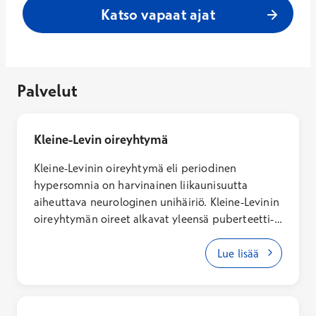
Katso vapaat ajat
Palvelut
Kleine-Levin oireyhtymä
Kleine-Levinin oireyhtymä eli periodinen
hypersomnia on harvinainen liikaunisuutta
aiheuttava neurologinen unihäiriö. Kleine-Levinin
oireyhtymän oireet alkavat yleensä puberteetti-
ikäisenä, mutta joskus myös sitä aikaisemmin.
Sairaus on yleisempi pojilla kuin tytöillä.
Lue lisää