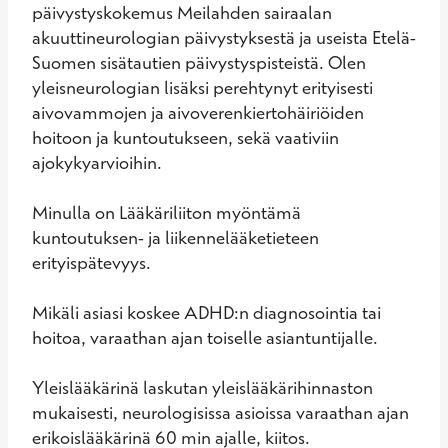
päivystyskokemus Meilahden sairaalan 
akuuttineurologian päivystyksestä ja useista Etelä-
Suomen sisätautien päivystyspisteistä. Olen 
yleisneurologian lisäksi perehtynyt erityisesti 
aivovammojen ja aivoverenkiertohäiriöiden 
hoitoon ja kuntoutukseen, sekä vaativiin 
ajokykyarvioihin. 

Minulla on Lääkäriliiton myöntämä 
kuntoutuksen- ja liikennelääketieteen 
erityispätevyys. 

Mikäli asiasi koskee ADHD:n diagnosointia tai 
hoitoa, varaathan ajan toiselle asiantuntijalle. 

Yleislääkärinä laskutan yleislääkärihinnaston 
mukaisesti, neurologisissa asioissa varaathan ajan 
erikoislääkärinä 60 min ajalle, kiitos.
