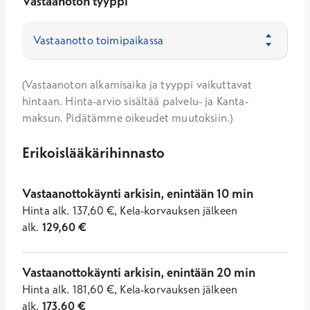
Vastaanoton tyyppi
(Vastaanoton alkamisaika ja tyyppi vaikuttavat
hintaan. Hinta-arvio sisältää palvelu- ja Kanta-
maksun. Pidätämme oikeudet muutoksiin.)
Erikoislääkärihinnasto
Vastaanottokäynti arkisin, enintään 10 min
Hinta
alk.
137,60
€
,
Kela-korvauksen jälkeen
alk.
129,60
€
Vastaanottokäynti arkisin, enintään 20 min
Hinta
alk.
181,60
€
,
Kela-korvauksen jälkeen
alk.
173,60
€