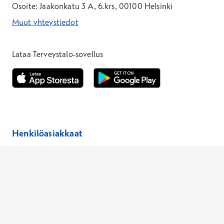
Osoite: Jaakonkatu 3 A, 6.krs, 00100 Helsinki
Muut yhteystiedot
*Puhelun hinta on 8,35 snt/puhelu + 19,33 snt/min + mpm/pvm
*Puhelun hinta on matkapuhelinliittymästä 8,35 snt/puhelu + 
Lataa Terveystalo-sovellus
Avautuu uuteen ikkunaan
Avautuu uuteen ikkunaan
Henkilöasiakkaat
Hinnasto
Ajanvaraus
Toimipaikat