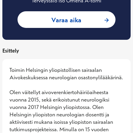
Terveystalo Iso Omena A-torni
: Ivan Marinkovic,
Varaa aika
Esittely
Toimin Helsingin yliopistollisen sairaalan 
Aivokeskuksessa neurologian osastonylilääkärinä. 

Olen väitellyt aivoverenkiertohäiriöaiheesta 
vuonna 2015, sekä erikoistunut neurologiksi 
vuonna 2017 Helsingin yliopistossa. Olen 
Helsingin yliopiston neurologian dosentti ja 
aktiivisesti mukana isoissa yliopiston sairaalan 
tutkimusprojekteissa. Minulla on 15 vuoden 