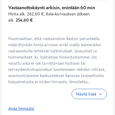
Vastaanottokäynti arkisin, enintään 60 min
Hinta
alk.
262,60
€
,
Kela-korvauksen jälkeen
alk.
254,60
€
Huomaathan, että vastaanoton keston perusteella 
määrittyvään hinta-arvioon eivät sisälly esimerkiksi 
vastaanotolla tehtävät tutkimukset, lausunnot ja 
toimenpiteet, ks. lisätietoja hinnastostamme. Jos 
varattu aika ei ole tarvittavaan hoitoon tai 
terveydenhoitopalvelun luonteeseen nähden riittävä, 
asiantuntijamme keskustelevat kanssasi tarpeellisista 
lisäpalveluista ja niiden hinnasta. Ilmoitettu...
Näytä lisää
Avaa hinnasto