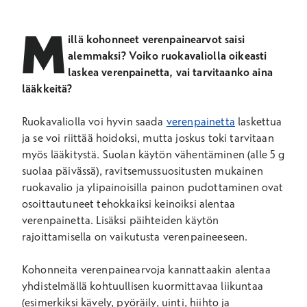
M
illä kohonneet verenpainearvot saisi
alemmaksi? Voiko ruokavaliolla oikeasti
laskea verenpainetta, vai tarvitaanko aina
lääkkeitä?
Ruokavaliolla voi hyvin saada
verenpainetta
laskettua
ja se voi riittää hoidoksi, mutta joskus toki tarvitaan
myös lääkitystä. Suolan käytön vähentäminen (alle 5 g
suolaa päivässä), ravitsemussuositusten mukainen
ruokavalio ja ylipainoisilla painon pudottaminen ovat
osoittautuneet tehokkaiksi keinoiksi alentaa
verenpainetta. Lisäksi päihteiden käytön
rajoittamisella on vaikutusta verenpaineeseen.
Kohonneita verenpainearvoja kannattaakin alentaa
yhdistelmällä kohtuullisen kuormittavaa liikuntaa
(esimerkiksi kävely, pyöräily, uinti, hiihto ja