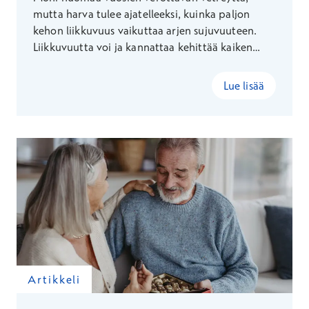
mutta harva tulee ajatelleeksi, kuinka paljon
kehon liikkuvuus vaikuttaa arjen sujuvuuteen.
Liikkuvuutta voi ja kannattaa kehittää kaiken
ikäisenä – fysioterapeutti Suvi Konster kertoo,
miten otat liikkuvuusharjoitukset helposti osaksi
Lue lisää
jokaista päivää.
Artikkeli