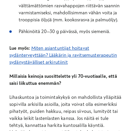
välttämättömien rasvahappojen riittävän saannin
varmistamiseksi, mahdollisimman vähän voita ja
trooppisia öljyjä (mm. kookosrasva ja palmuöljy).
Pähkinöitä 20–30 g päivässä, myös siemeniä.
Lue myös:
Miten asiantuntijat hoitavat
sydänterveyttään? Lääkärin ja ravitsemusterapeutin
sydänystävälliset arkirutiinit
Millaisia keinoja suosittelette yli 70-vuotiaalle, että
saisi liikuttua enemmän?
Lihaskuntoa ja toimintakykyä on mahdollista ylläpitää
sopivilla arkisilla asioilla, joita voivat olla esimerkiksi
pihatyöt, puiden hakkuu, reipas siivous, lumityöt tai
vaikka leikit lastenlasten kanssa. Jos näitä ei tule
tehtyä, kannattaa harkita kuntosalilla käyntiä.