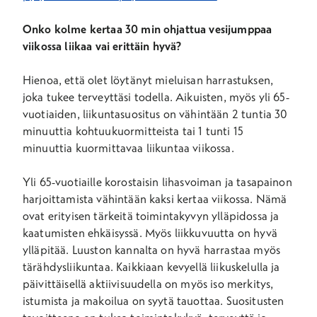
Onko kolme kertaa 30 min ohjattua vesijumppaa
viikossa liikaa vai erittäin hyvä?
Hienoa, että olet löytänyt mieluisan harrastuksen,
joka tukee terveyttäsi todella. Aikuisten, myös yli 65-
vuotiaiden, liikuntasuositus on vähintään 2 tuntia 30
minuuttia kohtuukuormitteista tai 1 tunti 15
minuuttia kuormittavaa liikuntaa viikossa.
Yli 65-vuotiaille korostaisin lihasvoiman ja tasapainon
harjoittamista vähintään kaksi kertaa viikossa. Nämä
ovat erityisen tärkeitä toimintakyvyn ylläpidossa ja
kaatumisten ehkäisyssä. Myös liikkuvuutta on hyvä
ylläpitää. Luuston kannalta on hyvä harrastaa myös
tärähdysliikuntaa. Kaikkiaan kevyellä liikuskelulla ja
päivittäisellä aktiivisuudella on myös iso merkitys,
istumista ja makoilua on syytä tauottaa. Suositusten