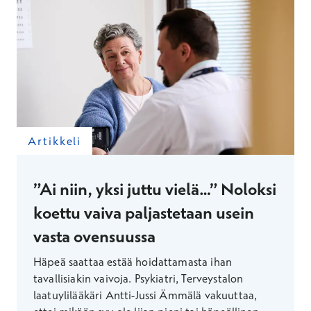
Artikkeli
”Ai niin, yksi juttu vielä…” Noloksi
koettu vaiva paljastetaan usein
vasta ovensuussa
Häpeä saattaa estää hoidattamasta ihan
tavallisiakin vaivoja. Psykiatri, Terveystalon
laatuylilääkäri Antti-Jussi Ämmälä vakuuttaa,