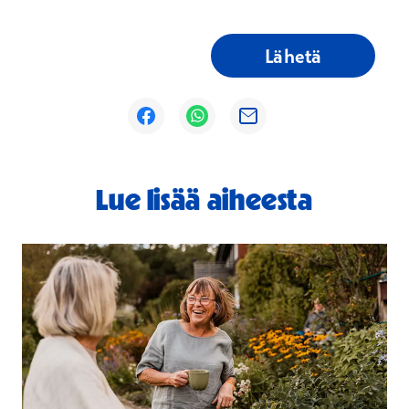
Lähetä
Avautuu uuteen ikkunaan
Avautuu uuteen ikkunaan
Avautuu uuteen ikkunaan
Lue lisää aiheesta