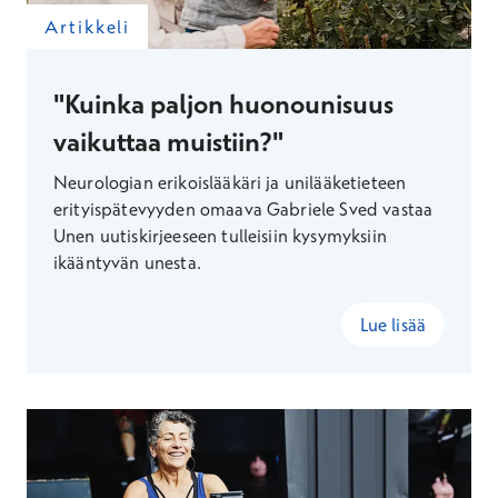
Artikkeli
"Kuinka paljon huonounisuus
vaikuttaa muistiin?"
Neurologian erikoislääkäri ja unilääketieteen
erityispätevyyden omaava Gabriele Sved vastaa
Unen uutiskirjeeseen tulleisiin kysymyksiin
ikääntyvän unesta.
Lue lisää