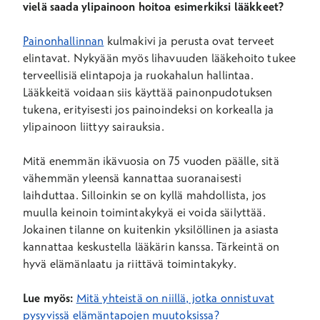
vielä saada ylipainoon hoitoa esimerkiksi lääkkeet?
Painonhallinnan
kulmakivi ja perusta ovat terveet
elintavat. Nykyään myös lihavuuden lääkehoito tukee
terveellisiä elintapoja ja ruokahalun hallintaa.
Lääkkeitä voidaan siis käyttää painonpudotuksen
tukena, erityisesti jos painoindeksi on korkealla ja
ylipainoon liittyy sairauksia.
Mitä enemmän ikävuosia on 75 vuoden päälle, sitä
vähemmän yleensä kannattaa suoranaisesti
laihduttaa. Silloinkin se on kyllä mahdollista, jos
muulla keinoin toimintakykyä ei voida säilyttää.
Jokainen tilanne on kuitenkin yksilöllinen ja asiasta
kannattaa keskustella lääkärin kanssa. Tärkeintä on
hyvä elämänlaatu ja riittävä toimintakyky.
Lue myös:
Mitä yhteistä on niillä, jotka onnistuvat
pysyvissä elämäntapojen muutoksissa?