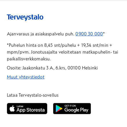
Ajanvaraus ja asiakaspalvelu puh.
0900 30 000
*
*Puhelun hinta on 8,45 snt/puhelu + 19,34 snt/min +
mpm/pvm.
Jonotusajalta veloitetaan matkapuhelin- tai
paikallisverkkomaksu.
Osoite: Jaakonkatu 3 A, 6.krs, 00100 Helsinki
Muut yhteystiedot
*Puhelun hinta on 8,35 snt/puhelu + 19,33 snt/min + mpm/pvm
*Puhelun hinta on matkapuhelinliittymästä 8,35 snt/puhelu + 
Lataa Terveystalo-sovellus
Avautuu uuteen ikkunaan
Avautuu uuteen ikkunaan