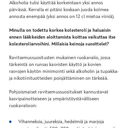
Alkoholia tulisi käyttää korkeintaan yksi annos
päivässä. Kerralla ei pitäisi koskaan juoda kolmea
annosta enempää (yksi annos on 12 cl mietoa viiniä).
Minulla on todettu korkea kolesteroli ja haluaisin
ennen lääkkeiden aloittamista koittaa vaikuttaa itse
kolesteroliarvoihini. Millaisia keinoja suosittelet?
Ravitsemussuositusten mukainen ruokavalio, jossa
tärkeintä on runsas kasvisten käyttö ja kovien
rasvojen käytön minimointi sekä alkoholin ja tupakka-
ja nikotiinituotteiden poisjättäminen on tärkeää.
Pohjoismaiset ravitsemussuositukset kannustavat
kasvipainotteiseen ja ympäristöystävälliseen
ruokavalioon:
Vihanneksia, juureksia, hedelmiä ja marjoja