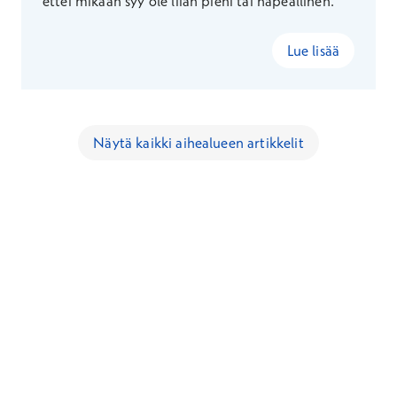
ettei mikään syy ole liian pieni tai häpeällinen.
Lue lisää
Näytä kaikki aihealueen artikkelit