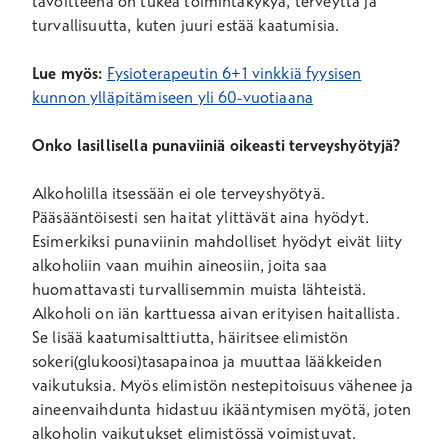
tavoitteena on tukea toimintakykyä, terveyttä ja
turvallisuutta, kuten juuri estää kaatumisia.
Lue myös:
Fysioterapeutin 6+1 vinkkiä fyysisen
kunnon ylläpitämiseen yli 60-vuotiaana
Onko lasillisella punaviiniä oikeasti terveyshyötyjä?
Alkoholilla itsessään ei ole terveyshyötyä.
Pääsääntöisesti sen haitat ylittävät aina hyödyt.
Esimerkiksi punaviinin mahdolliset hyödyt eivät liity
alkoholiin vaan muihin aineosiin, joita saa
huomattavasti turvallisemmin muista lähteistä.
Alkoholi on iän karttuessa aivan erityisen haitallista.
Se lisää kaatumisalttiutta, häiritsee elimistön
sokeri(glukoosi)tasapainoa ja muuttaa lääkkeiden
vaikutuksia. Myös elimistön nestepitoisuus vähenee ja
aineenvaihdunta hidastuu ikääntymisen myötä, joten
alkoholin vaikutukset elimistössä voimistuvat.