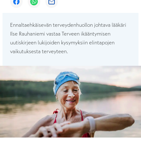
Avautuu uuteen ikkunaan
Avautuu uuteen ikkunaan
Avautuu uuteen ikkunaan
Ennaltaehkäisevän terveydenhuollon johtava lääkäri
Ilse Rauhaniemi vastaa Terveen ikääntymisen
uutiskirjeen lukijoiden kysymyksiin elintapojen
vaikutuksesta terveyteen.