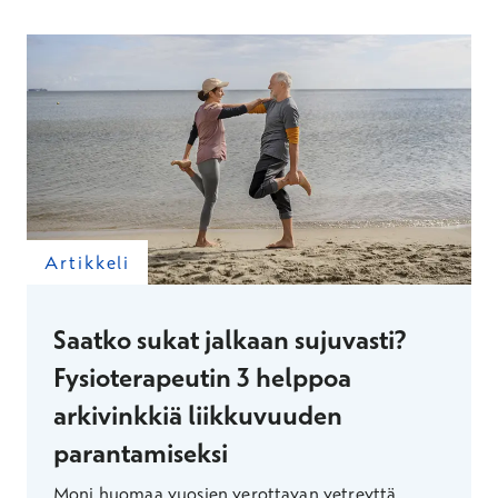
Artikkeli
Saatko sukat jalkaan sujuvasti?
Fysioterapeutin 3 helppoa
arkivinkkiä liikkuvuuden
parantamiseksi
Moni huomaa vuosien verottavan vetreyttä,