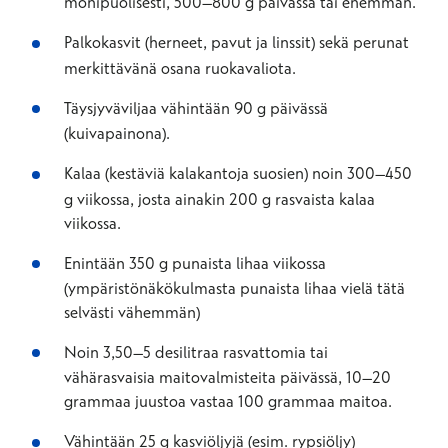
monipuolisesti, 500–800 g päivässä tai enemmän.
Palkokasvit (herneet, pavut ja linssit) sekä perunat
merkittävänä osana ruokavaliota.
Täysjyväviljaa vähintään 90 g päivässä
(kuivapainona).
Kalaa (kestäviä kalakantoja suosien) noin 300–450
g viikossa, josta ainakin 200 g rasvaista kalaa
viikossa.
Enintään 350 g punaista lihaa viikossa
(ympäristönäkökulmasta punaista lihaa vielä tätä
selvästi vähemmän)
Noin 3,50–5 desilitraa rasvattomia tai
vähärasvaisia maitovalmisteita päivässä, 10–20
grammaa juustoa vastaa 100 grammaa maitoa.
Vähintään 25 g kasviöljyjä (esim. rypsiöljy)