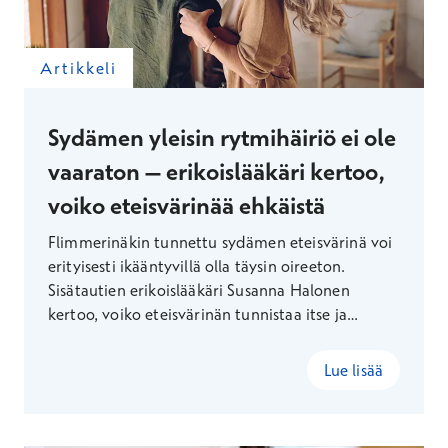
Artikkeli
Sydämen yleisin rytmihäiriö ei ole
vaaraton – erikoislääkäri kertoo,
voiko eteisvärinää ehkäistä
Flimmerinäkin tunnettu sydämen eteisvärinä voi
erityisesti ikääntyvillä olla täysin oireeton.
Sisätautien erikoislääkäri Susanna Halonen
kertoo, voiko eteisvärinän tunnistaa itse ja
millaisin keinoin sitä voi pyrkiä ehkäisemään.
Lue lisää