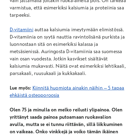
vain jättämällä joitakin ruoka-aineita pois. On tärkeää
varmistua, että esimerkiksi kalsiumia ja proteiinia saa
tarpeeksi.
D-vitamiini
auttaa kalsiumia imeytymään elimistössä.
D-vitamiinia on syytä nauttia ravintolisänä purkista ja
luonnostaan sitä on esimerkiksi kalassa ja
metsäsienissä. Auringosta D-vitamiinia saa suomessa
vain osan vuodesta. Jotkin kasvikset sisältävät
kalsiumia mukavasti. Näitä ovat esimerkiksi lehtikaali,
parsakaali, ruusukaali ja kukkakaali.
Lue myös:
Kiinnitä huomiota ainakin näihin – 5 tapaa
ehkäistä osteoporoosia
Olen 75 ja minulla on melko reilusti ylipainoa. Olen
yrittänyt saada painoa putoamaan ruokavalion
avulla, mutta se ei tunnu riittävän, sillä liikkuminen
on vaikeaa. Onko vinkkejä ja voiko tämän ikäinen