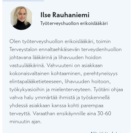
Ilse Rauhaniemi
Työterveyshuollon erikoislääkäri
Olen työterveyshuollon erikoislääkäri, toimin
Terveystalon ennaltaehkäisevän terveydenhuollon
johtavana lääkärinä ja lihavuuden hoidon
vastuulääkärinä. Vahvuuteni on asiakkaan
kokonaisvaltainen kohtaaminen, perehtyneisyys
elintapalääketieteeseen, lihavuuden hoitoon,
työkykyasioihin ja mielenterveyteen. Työtäni ohjaa
vahva halu ymmärtää ihmistä ja työskennellä
yhdessä asiakkaan kanssa kohti parempaa
terveyttä. Varaathan ensikäynnille aina 30-60
minuutin ajan.