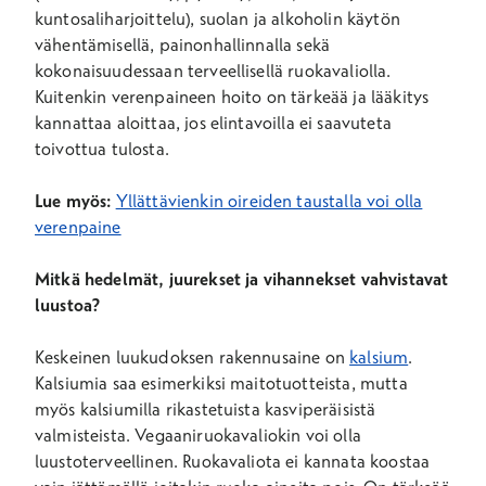
kuntosaliharjoittelu), suolan ja alkoholin käytön
vähentämisellä, painonhallinnalla sekä
kokonaisuudessaan terveellisellä ruokavaliolla.
Kuitenkin verenpaineen hoito on tärkeää ja lääkitys
kannattaa aloittaa, jos elintavoilla ei saavuteta
toivottua tulosta.
Lue myös:
Yllättävienkin oireiden taustalla voi olla
verenpaine
Mitkä hedelmät, juurekset ja vihannekset vahvistavat
luustoa?
Keskeinen luukudoksen rakennusaine on
kalsium
.
Kalsiumia saa esimerkiksi maitotuotteista, mutta
myös kalsiumilla rikastetuista kasviperäisistä
valmisteista. Vegaaniruokavaliokin voi olla
luustoterveellinen. Ruokavaliota ei kannata koostaa