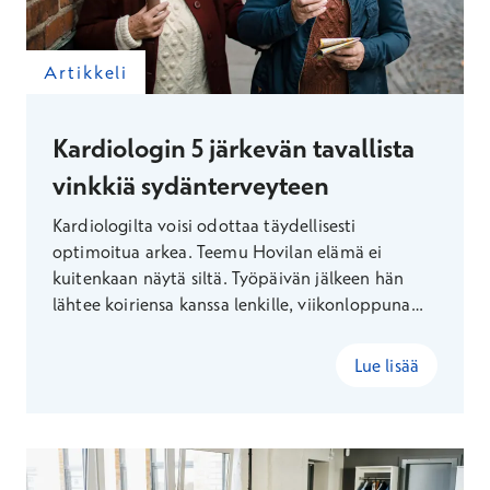
Artikkeli
Kardiologin 5 järkevän tavallista
vinkkiä sydänterveyteen
Kardiologilta voisi odottaa täydellisesti
optimoitua arkea. Teemu Hovilan elämä ei
kuitenkaan näytä siltä. Työpäivän jälkeen hän
lähtee koiriensa kanssa lenkille, viikonloppuna
tehdään mökkihommia ja joskus kaupasta
tarttuu mukaan irtokarkkeja. Hovilan mukaan
Lue lisää
sydän ei kaipaa täydellisyyttä – vaan järkeviä,
toistuvia valintoja.