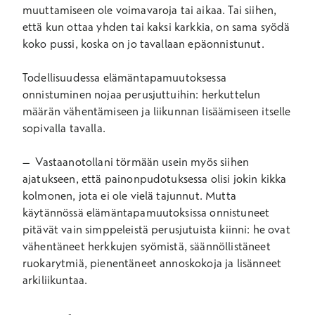
muuttamiseen ole voimavaroja tai aikaa. Tai siihen,
että kun ottaa yhden tai kaksi karkkia, on sama syödä
koko pussi, koska on jo tavallaan epäonnistunut.
Todellisuudessa elämäntapamuutoksessa
onnistuminen nojaa perusjuttuihin: herkuttelun
määrän vähentämiseen ja liikunnan lisäämiseen itselle
sopivalla tavalla.
– Vastaanotollani törmään usein myös siihen
ajatukseen, että painonpudotuksessa olisi jokin kikka
kolmonen, jota ei ole vielä tajunnut. Mutta
käytännössä elämäntapamuutoksissa onnistuneet
pitävät vain simppeleistä perusjutuista kiinni: he ovat
vähentäneet herkkujen syömistä, säännöllistäneet
ruokarytmiä, pienentäneet annoskokoja ja lisänneet
arkiliikuntaa.