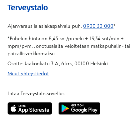
Ajanvaraus ja asiakaspalvelu puh.
0900 30 000
*
*Puhelun hinta on 8,45 snt/puhelu + 19,34 snt/min +
mpm/pvm.
Jonotusajalta veloitetaan matkapuhelin- tai
paikallisverkkomaksu.
Osoite: Jaakonkatu 3 A, 6.krs, 00100 Helsinki
Muut yhteystiedot
*Puhelun hinta on 8,35 snt/puhelu + 19,33 snt/min + mpm/pvm
*Puhelun hinta on matkapuhelinliittymästä 8,35 snt/puhelu + 
Lataa Terveystalo-sovellus
Avautuu uuteen ikkunaan
Avautuu uuteen ikkunaan