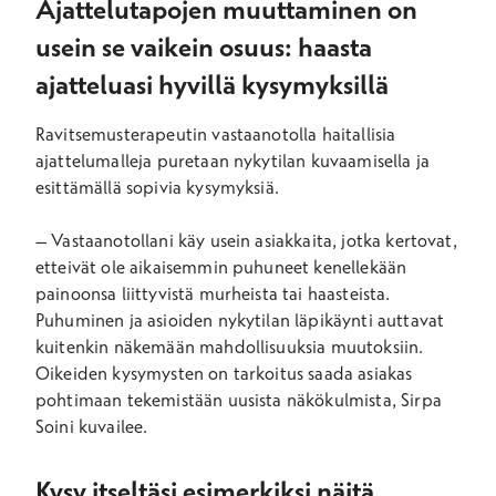
Ajattelutapojen muuttaminen on
usein se vaikein osuus: haasta
ajatteluasi hyvillä kysymyksillä
Ravitsemusterapeutin vastaanotolla haitallisia
ajattelumalleja puretaan nykytilan kuvaamisella ja
esittämällä sopivia kysymyksiä.
– Vastaanotollani käy usein asiakkaita, jotka kertovat,
etteivät ole aikaisemmin puhuneet kenellekään
painoonsa liittyvistä murheista tai haasteista.
Puhuminen ja asioiden nykytilan läpikäynti auttavat
kuitenkin näkemään mahdollisuuksia muutoksiin.
Oikeiden kysymysten on tarkoitus saada asiakas
pohtimaan tekemistään uusista näkökulmista, Sirpa
Soini kuvailee.
Kysy itseltäsi esimerkiksi näitä