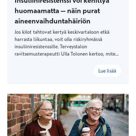
Insuliiniresistenssi voi kehittyä
huomaamatta – näin purat
aineenvaihduntahäiriön
Jos kilot tahtovat kertyä keskivartaloon etkä
harrasta liikuntaa, voit olla riskiryhmässä
insuliiniresistenssille. Terveystalon
ravitsemusterapeutti Ulla Tolonen kertoo, miten
aineenvaihduntahäiriön voi jopa parantaa
elämäntapamuutoksilla.
Lue lisää