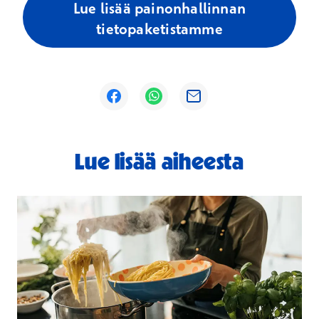
Lue lisää painonhallinnan
tietopaketistamme
Avautuu uuteen ikkunaan
Avautuu uuteen ikkunaan
Avautuu uuteen ikkunaan
Lue lisää aiheesta