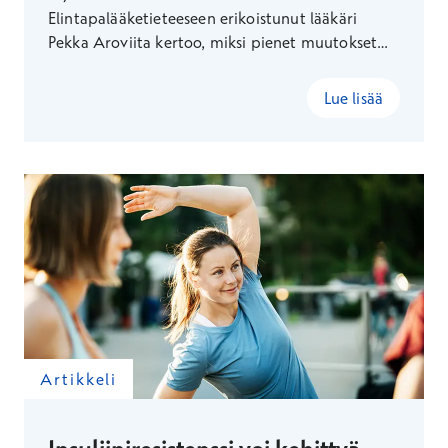
Elintapalääketieteeseen erikoistunut lääkäri
Pekka Aroviita kertoo, miksi pienet muutokset
ovat usein tehokkain tapa kehittää
ruokailutottumuksia, lisätä liikuntaa ja vahvistaa
Lue lisää
hyvinvointia osana tavallista arkea.
Artikkeli