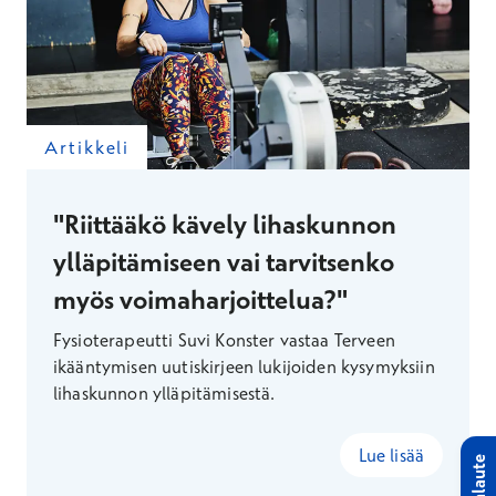
Artikkeli
"Riittääkö kävely lihaskunnon
ylläpitämiseen vai tarvitsenko
myös voimaharjoittelua?"
Fysioterapeutti Suvi Konster vastaa Terveen
ikääntymisen uutiskirjeen lukijoiden kysymyksiin
lihaskunnon ylläpitämisestä.
Lue lisää
Palaute