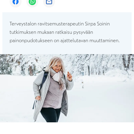
Avautuu uuteen ikkunaan
Avautuu uuteen ikkunaan
Avautuu uuteen ikkunaan
Terveystalon ravitsemusterapeutin Sirpa Soinin
tutkimuksen mukaan ratkaisu pysyvään
painonpudotukseen on ajattelutavan muuttaminen.