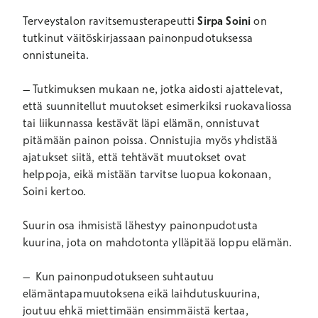
Terveystalon ravitsemusterapeutti
Sirpa Soini
on
tutkinut väitöskirjassaan painonpudotuksessa
onnistuneita.
– Tutkimuksen mukaan ne, jotka aidosti ajattelevat,
että suunnitellut muutokset esimerkiksi ruokavaliossa
tai liikunnassa kestävät läpi elämän, onnistuvat
pitämään painon poissa. Onnistujia myös yhdistää
ajatukset siitä, että tehtävät muutokset ovat
helppoja, eikä mistään tarvitse luopua kokonaan,
Soini kertoo.
Suurin osa ihmisistä lähestyy painonpudotusta
kuurina, jota on mahdotonta ylläpitää loppu elämän.
– Kun painonpudotukseen suhtautuu
elämäntapamuutoksena eikä laihdutuskuurina,
joutuu ehkä miettimään ensimmäistä kertaa,