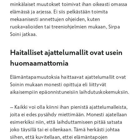
minkälaiset muutokset toimivat ihan oikeasti omassa
elämässä ja arjessa. Ei siis pelkästään toimita
mekaanisesti annettujen ohjeiden, kuten
ruokavalioiden tai treeniohjelmien mukaan, Sirpa
Soini jatkaa.
Haitalliset ajattelumallit ovat usein
huomaamattomia
Elämäntapamuutoksia haittaavat ajattelumallit ovat
Soinin mukaan monesti opittuja eli liittyvät
aikaisempiin epäonnistuneisiin laihdutuskokemuksiin.
– Kaikki voi olla kiinni ihan pienistä ajattelumalleista,
joita ei edes pysähdy miettimään. Monesti ajatellaan
esimerkiksi niin, että laihduttamiseen pitää satsata
joko täysillä tai ei ollenkaan. Tämä herkästi johtaa
siihen, että kuvitellaan, ettei elämäntapojen