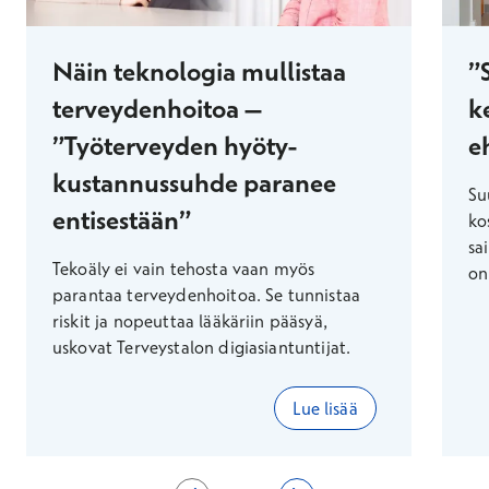
Näin teknologia mullistaa
”
terveydenhoitoa –
k
”Työterveyden hyöty-
e
kustannussuhde paranee
Su
entisestään”
ko
sa
Tekoäly ei vain tehosta vaan myös
on
parantaa terveydenhoitoa. Se tunnistaa
riskit ja nopeuttaa lääkäriin pääsyä,
uskovat Terveystalon digiasiantuntijat.
Lue lisää
Voit käyttää nuolinäppäimiä nähdäksesi lisää