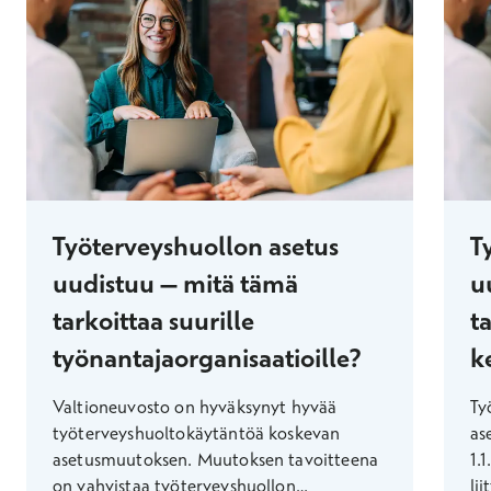
Työterveyshuollon asetus
T
uudistuu – mitä tämä
u
tarkoittaa suurille
ta
työnantajaorganisaatioille?
ke
Valtioneuvosto on hyväksynyt hyvää
Ty
työterveyshuoltokäytäntöä koskevan
as
asetusmuutoksen. Muutoksen tavoitteena
1.
on vahvistaa työterveyshuollon
li