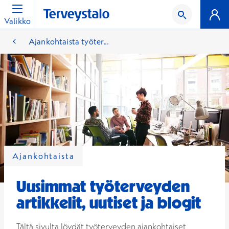
Valikko
Ajankohtaista työter...
Ajankohtaista
Uusimmat työterveyden
artikkelit, uutiset ja blogit
Tältä sivulta löydät työterveyden ajankohtaiset