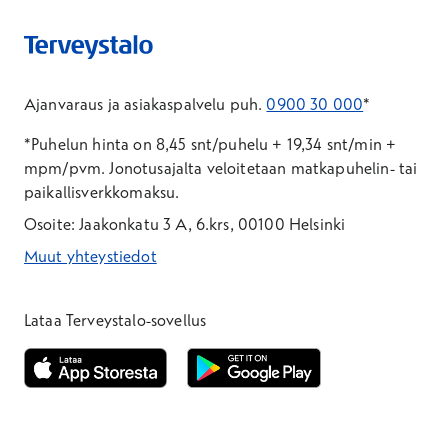
Ajanvaraus ja asiakaspalvelu puh.
0900 30 000
*
*Puhelun hinta on 8,45 snt/puhelu + 19,34 snt/min +
mpm/pvm.
Jonotusajalta veloitetaan matkapuhelin- tai
paikallisverkkomaksu.
Osoite: Jaakonkatu 3 A, 6.krs, 00100 Helsinki
Muut yhteystiedot
*Puhelun hinta on 8,35 snt/puhelu + 19,33 snt/min + mpm/pvm
*Puhelun hinta on matkapuhelinliittymästä 8,35 snt/puhelu + 
Lataa Terveystalo-sovellus
Avautuu uuteen ikkunaan
Avautuu uuteen ikkunaan