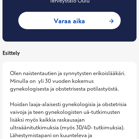
Terveystalo Oulu
: Heli Spalding, N
Varaa aika
Esittely
Olen naistentautien ja synnytysten erikoislääkäri. 
Minulla on  yli 30 vuoden kokemus 
gynekologisesta ja obstetrisesta potilastyöstä. 

Hoidan laaja-alaisesti gynekologisia ja obstetrisia 
vaivoja ja teen gynekologisten uä-tutkimusten 
lisäksi myös kaikkia raskausajan 
ultraäänitutkimuksia (myös 3D/4D- tutkimuksia). 
Lähestymistapani on kuunteleva ja 