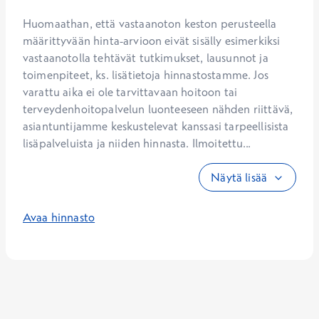
Huomaathan, että vastaanoton keston perusteella 
määrittyvään hinta-arvioon eivät sisälly esimerkiksi 
vastaanotolla tehtävät tutkimukset, lausunnot ja 
toimenpiteet, ks. lisätietoja hinnastostamme. Jos 
varattu aika ei ole tarvittavaan hoitoon tai 
terveydenhoitopalvelun luonteeseen nähden riittävä, 
asiantuntijamme keskustelevat kanssasi tarpeellisista 
lisäpalveluista ja niiden hinnasta. Ilmoitettu...
Näytä lisää
Avaa hinnasto