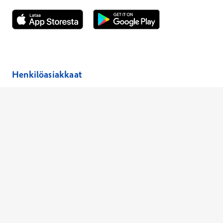
Avautuu uuteen ikkunaan
Avautuu uuteen ikkunaan
Henkilöasiakkaat
Hinnasto
Ajanvaraus
Toimipaikat
Asiantuntijat
Anna palautetta