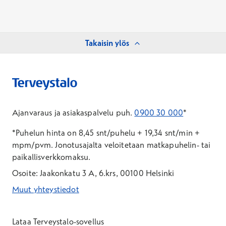
Takaisin ylös
Ajanvaraus ja asiakaspalvelu puh.
0900 30 000
*
*Puhelun hinta on 8,45 snt/puhelu + 19,34 snt/min +
mpm/pvm.
Jonotusajalta veloitetaan matkapuhelin- tai
paikallisverkkomaksu.
Osoite: Jaakonkatu 3 A, 6.krs, 00100 Helsinki
Muut yhteystiedot
*Puhelun hinta on 8,35 snt/puhelu + 19,33 snt/min + mpm/pvm
*Puhelun hinta on matkapuhelinliittymästä 8,35 snt/puhelu + 
Lataa Terveystalo-sovellus