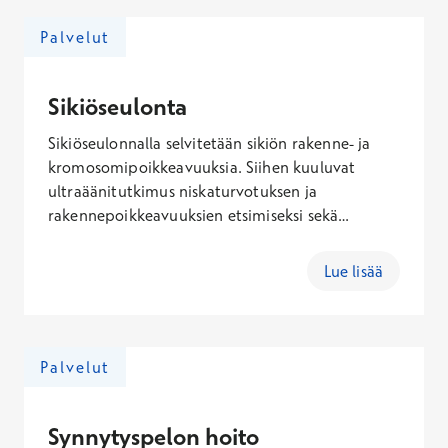
Sikiön rakenneultraäänitutkimuksena 3D/4D-
tutkimus tehdään 19.–21. raskausviikolla. Sikiön
Palvelut
kasvot näkyvät parhaiten 24.–28.
raskausviikoilla. Neliulotteinen tutkimus
kannattaa paremman näkyvyyden takia tehdä
Sikiöseulonta
ennen 30. raskausviikkoa, vaikka se voidaan
Sikiöseulonnalla selvitetään sikiön rakenne- ja
tehdä myöhemminkin.
kromosomipoikkeavuuksia. Siihen kuuluvat
ultraäänitutkimus niskaturvotuksen ja
rakennepoikkeavuuksien etsimiseksi sekä
veriseulonta kromosomipoikkeavuuksien
selvittämiseksi. Terveystalo tarjoaa kunnille
Lue lisää
sikiöseulontapalveluita.
Palvelut
Synnytyspelon hoito