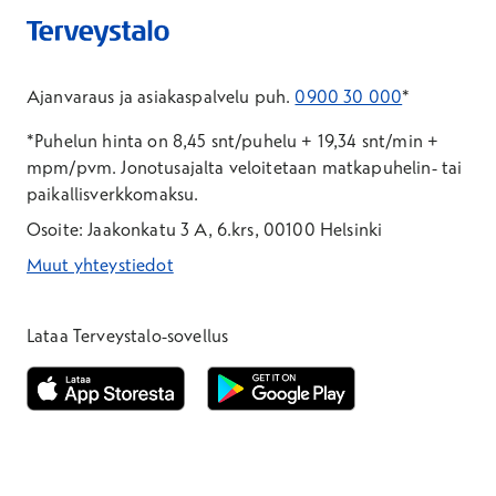
Ajanvaraus ja asiakaspalvelu puh.
0900 30 000
*
*Puhelun hinta on 8,45 snt/puhelu + 19,34 snt/min +
mpm/pvm.
Jonotusajalta veloitetaan matkapuhelin- tai
paikallisverkkomaksu.
Osoite: Jaakonkatu 3 A, 6.krs, 00100 Helsinki
Muut yhteystiedot
*Puhelun hinta on 8,35 snt/puhelu + 19,33 snt/min + mpm/pvm
*Puhelun hinta on matkapuhelinliittymästä 8,35 snt/puhelu + 
Lataa Terveystalo-sovellus
Avautuu uuteen ikkunaan
Avautuu uuteen ikkunaan