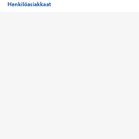
Henkilöasiakkaat
Hinnasto
Ajanvaraus
Toimipaikat
Asiantuntijat
Anna palautetta
Ajan peruutus
Kaikki palvelut