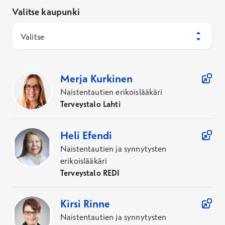
Valitse kaupunki
Valitse
32
Asiantuntijaa
Merja
Kurkinen
Naistentautien erikoislääkäri
Terveystalo Lahti
Heli
Efendi
Naistentautien ja synnytysten
erikoislääkäri
Terveystalo REDI
Kirsi
Rinne
Naistentautien ja synnytysten