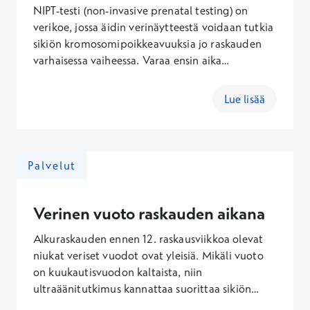
NIPT-testi (non-invasive prenatal testing) on
verikoe, jossa äidin verinäytteestä voidaan tutkia
sikiön kromosomipoikkeavuuksia jo raskauden
varhaisessa vaiheessa. Varaa ensin aika
gynekologin vastaanotolle, sillä ennen
näytteenottoa tarvitaan ultraäänitutkimus ja
Lue lisää
lähete. Testin hinta koostuu NIPT-
laboratoriotutkimuksen (649 €) lisäksi
gynekologin vastaanottokäynnistä (alk. 169 €/30
min), ultraäänitutkimuksesta (174 €) ja palvelu- ja
Palvelut
Kanta-maksuista (38,60 €).
Verinen vuoto raskauden aikana
Alkuraskauden ennen 12. raskausviikkoa olevat
niukat veriset vuodot ovat yleisiä. Mikäli vuoto
on kuukautisvuodon kaltaista, niin
ultraäänitutkimus kannattaa suorittaa sikiön
voinnin selvittämiseksi.