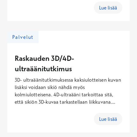
Lue lisää
Palvelut
Raskauden 3D/4D-
ultraäänitutkimus
3D- ultraäänitutkimuksessa kaksiulotteisen kuvan
lisäksi voidaan sikiö nähdä myös
kolmiulotteisena. 4D-ultraääni tarkoittaa sitä,
että sikiön 3D-kuvaa tarkastellaan liikkuvana.
Tutkimuksessa kuvataan sikiön kasvoja, raajoja ja
vartaloa. 3D/4D-kuvassa vauva näyttää
Lue lisää
luonnollisemmalta kuin perinteisessä 2D-kuvassa,
jossa ihoa ja kasvonpiirteitä ei päästä näkemään.