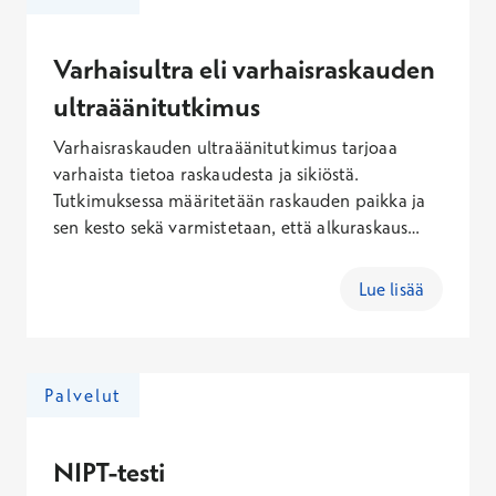
Varhaisultra eli varhaisraskauden
ultraäänitutkimus
Varhaisraskauden ultraäänitutkimus tarjoaa
varhaista tietoa raskaudesta ja sikiöstä.
Tutkimuksessa määritetään raskauden paikka ja
sen kesto sekä varmistetaan, että alkuraskaus
etenee normaalisti. Varhaisultra tehdään 6.–10.
raskausviikolla. Tutkimuksen hinta on alk. 347,30
Lue lisää
€ ja se muodostuu gynekologin 30 minuutin
vastaanottokäynnin hinnasta, palvelumaksusta,
Kanta-maksusta ja ultraäänitutkimuksesta.
Palvelut
NIPT-testi