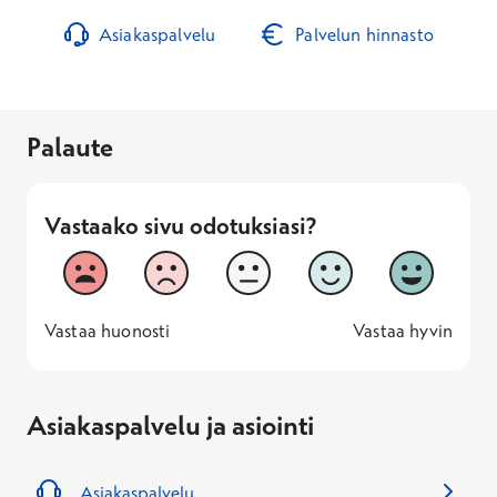
Asiakaspalvelu
Palvelun hinnasto
Palaute
Vastaako sivu odotuksiasi?
Vastaako sivu odotuksiasi?
1
2
3
4
5
Vastaa huonosti
Vastaa hyv
1 -
—
5 -
Vastaa huonosti
Vastaa hyvin
Asiakaspalvelu ja asiointi
Asiakaspalvelu