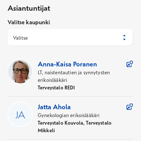
Asiantuntijat
Valitse kaupunki
Valitse
125
Asiantuntijaa
Anna-Kaisa
Poranen
LT, naistentautien ja synnytysten
erikoislääkäri
Terveystalo REDI
Jatta
Ahola
Gynekologian erikoislääkäri
Terveystalo Kouvola, Terveystalo
Mikkeli