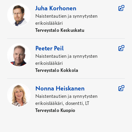
Juha
Korhonen
Naistentautien ja synnytysten
erikoislääkäri
Terveystalo Keskuskatu
Peeter
Peil
Naistentautien ja synnytysten
erikoislääkäri
Terveystalo Kokkola
Nonna
Heiskanen
Naistentautien ja synnytysten
erikoislääkäri, dosentti, LT
Terveystalo Kuopio