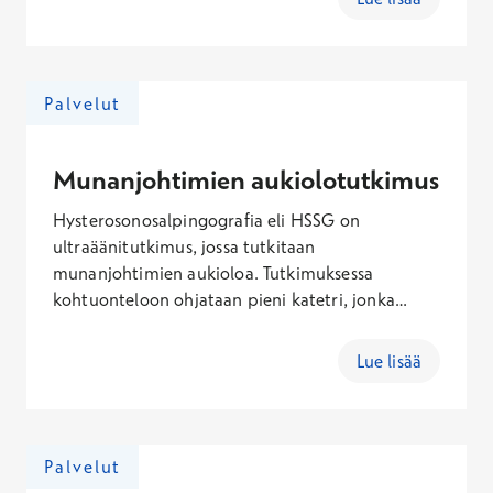
avulla voidaan arvioida munasarjojen toimintaa
ja hedelmällisyyttä.
Palvelut
Munanjohtimien aukiolotutkimus
Hysterosonosalpingografia eli HSSG on
ultraäänitutkimus, jossa tutkitaan
munanjohtimien aukioloa. Tutkimuksessa
kohtuonteloon ohjataan pieni katetri, jonka
kautta keittosuolaa ja ilmaa pumppaamalla
varmistetaan munanjohtimien aukiolo.
Lue lisää
Tutkimuksen aikana voi tuntua pientä kipua.
Noin tunti ennen tutkimusta suun kautta otettu
särkylääke estää kipua. Tutkimus tehdään heti
kuukautisten loppumisen jälkeen ennen kierron
Palvelut
puoliväliä, tavallisesti paras ajankohta on 7.-10.