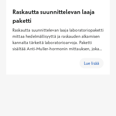
päivinä kuukautisvuodon alkamisesta. Vain
osassa Terveystalon yksiköistä tehdään
Raskautta suunnittelevan laaja
munanjohtimien aukiolon tutkimuksia, joten asia
paketti
on aina varmistettava ajanvarauksen yhteydessä.
Verkkoajanvarauksen kautta voit varata
Raskautta suunnittelevan laaja laboratoriopaketti
vastaanottoajan gynekologille keskustellaksesi
mittaa hedelmällisyyttä ja raskauden alkamisen
toimenpiteestä. Huomioithan, että
kannalta tärkeitä laboratorioarvoja. Paketti
toimenpideaika varataan puhelimitse
sisältää Anti-Muller-hormonin mittauksen, joka
ajanvarauksesta.
kuvaa munasarjojen toimintareserviä ja
hedelmällisyyttä. Lisäksi paketti mittaa
Lue lisää
perusverenkuvan, tulehdusarvon, maksa-arvon,
kilpirauhasarvot, ferritiinin, folaatin ja D-
vitamiinin. Tutkimukset otetaan verikokeena.