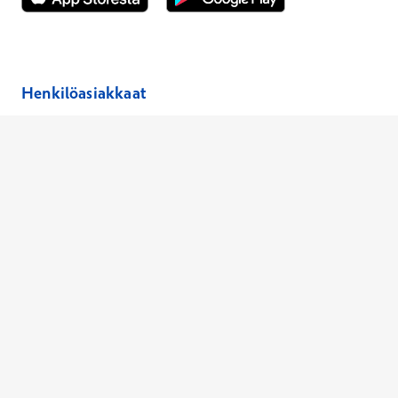
Avautuu uuteen ikkunaan
Avautuu uuteen ikkunaan
Henkilöasiakkaat
Hinnasto
Ajanvaraus
Toimipaikat
Asiantuntijat
Anna palautetta
Ajan peruutus