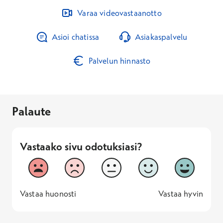
Varaa videovastaanotto
Asioi chatissa
Asiakaspalvelu
Palvelun hinnasto
Palaute
Vastaako sivu odotuksiasi?
Vastaako sivu odotuksiasi?
1
2
3
4
5
Vastaa huonosti
Vastaa hyv
1 -
—
5 -
Vastaa huonosti
Vastaa hyvin