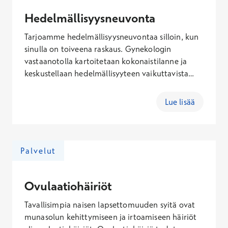
Hedelmällisyysneuvonta
Tarjoamme hedelmällisyysneuvontaa silloin, kun
sinulla on toiveena raskaus. Gynekologin
vastaanotolla kartoitetaan kokonaistilanne ja
keskustellaan hedelmällisyyteen vaikuttavista
tekijöistä. Vastaanottokäynnillä tehdään
gynekologinen perustutkimus ja kohdun ja
Lue lisää
sivuelinten ultraäänitutkimus emättimen kautta.
Jos tarvitaan jatkotutkimuksia, voidaan tehdä
suunnitelma niistä. Hedelmällisyysneuvonnan
hinta koostuu gynekologin vastaanottohinnasta,
Palvelut
palvelu- ja Kanta-maksusta. Vastaanotolla
mahdollisesti tehtävä kohdun ja sivuelinten
ultraäänitutkimus veloitetaan erikseen.
Ovulaatiohäiriöt
Tavallisimpia naisen lapsettomuuden syitä ovat
munasolun kehittymiseen ja irtoamiseen häiriöt