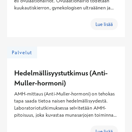
eli ovulaatiohäiriöt. Ovulaatiohäiriö todetaan
kuukautiskierron, gynekologisen ultraäänen ja
verikokeiden avulla. Joissakin tilanteissa häiriö
voidaan hoitaa kierron alussa suun kautta
Lue lisää
otettavalla lääkityksellä, jota seurataan
ultraäänitutkimuksella.
Palvelut
Hedelmällisyystutkimus (Anti-
Muller-hormoni)
AMH-mittaus (Anti-Muller-hormoni) on tehokas
tapa saada tietoa naisen hedelmällisyydestä.
Laboratoriotutkimuksessa selvitetään AMH-
pitoisuus, joka kuvastaa munasarjojen toiminnan
reserviä eli jäljellä olevien munarakkuloiden
määrää. Testi tehdään verinäytteestä, ja sen
Lue lisää