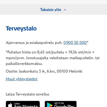
Takaisin ylös
Ajanvaraus ja asiakaspalvelu puh.
0900 30 000
*
*Puhelun hinta on 8,45 snt/puhelu + 19,34 snt/min +
mpm/pvm.
Jonotusajalta veloitetaan matkapuhelin- tai
paikallisverkkomaksu.
Osoite: Jaakonkatu 3 A, 6.krs, 00100 Helsinki
Muut yhteystiedot
*Puhelun hinta on 8,35 snt/puhelu + 19,33 snt/min + mpm/pvm
*Puhelun hinta on matkapuhelinliittymästä 8,35 snt/puhelu + 
Lataa Terveystalo-sovellus