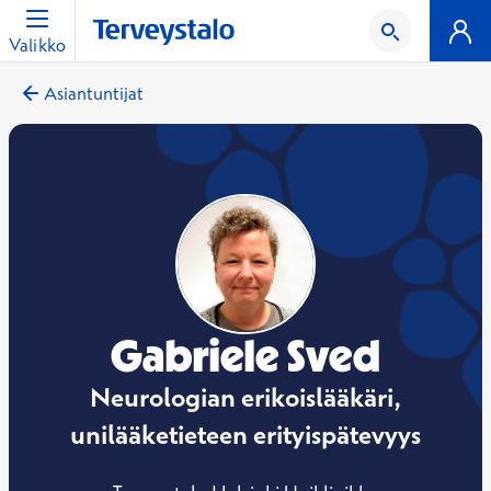
Valikko
Asiantuntijat
Gabriele Sved
Neurologian erikoislääkäri,
unilääketieteen erityispätevyys