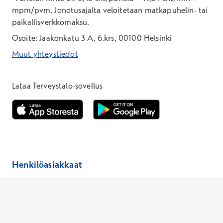
mpm/pvm.
Jonotusajalta veloitetaan matkapuhelin- tai
paikallisverkkomaksu.
Osoite: Jaakonkatu 3 A, 6.krs, 00100 Helsinki
Muut yhteystiedot
*Puhelun hinta on 8,35 snt/puhelu + 19,33 snt/min + mpm/pvm
*Puhelun hinta on matkapuhelinliittymästä 8,35 snt/puhelu + 
Lataa Terveystalo-sovellus
Avautuu uuteen ikkunaan
Avautuu uuteen ikkunaan
Henkilöasiakkaat
Hinnasto
Ajanvaraus