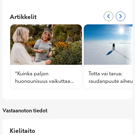
Artikkelit
Edellinen siv
0/5
Seuraa
2/5
"Kuinka paljon
Totta vai tarua:
huonounisuus vaikuttaa
raudanpuute aiheut
muistiin?"
levottomia jalkoja
Vastaanoton tiedot
Kielitaito