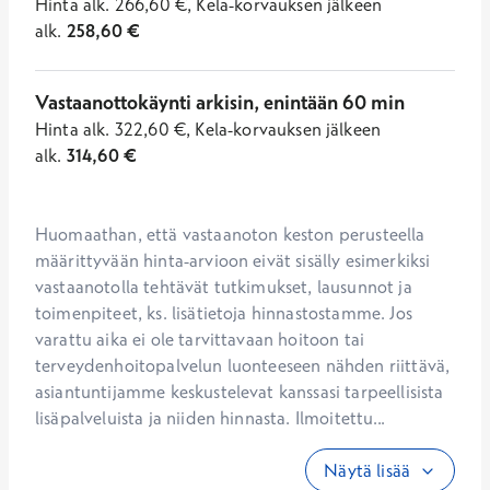
Hinta
alk.
266,60
€
,
Kela-korvauksen jälkeen
alk.
258,60
€
Vastaanottokäynti arkisin, enintään 60 min
Hinta
alk.
322,60
€
,
Kela-korvauksen jälkeen
alk.
314,60
€
Huomaathan, että vastaanoton keston perusteella 
määrittyvään hinta-arvioon eivät sisälly esimerkiksi 
vastaanotolla tehtävät tutkimukset, lausunnot ja 
toimenpiteet, ks. lisätietoja hinnastostamme. Jos 
varattu aika ei ole tarvittavaan hoitoon tai 
terveydenhoitopalvelun luonteeseen nähden riittävä, 
asiantuntijamme keskustelevat kanssasi tarpeellisista 
lisäpalveluista ja niiden hinnasta. Ilmoitettu...
Näytä lisää