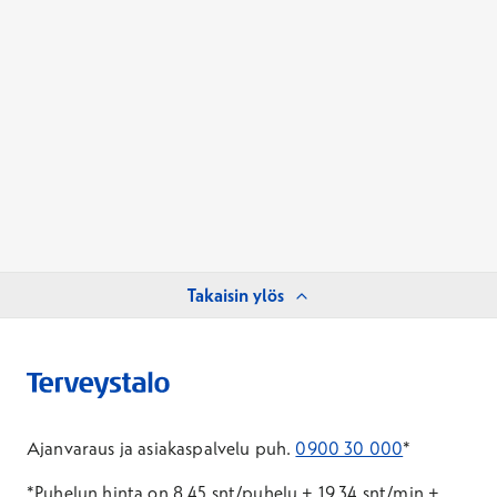
Takaisin ylös
Ajanvaraus ja asiakaspalvelu puh.
0900 30 000
*
*Puhelun hinta on 8,45 snt/puhelu + 19,34 snt/min +