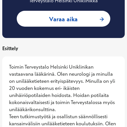
Terveystalo Helsinki Uniklinikka
: Gabriele Sved, N
Varaa aika
Esittely
Toimin Terveystalo Helsinki Uniklinikan 
vastaavana lääkärinä. Olen neurologi ja minulla 
on unilääketieteen erityispätevyys. Minulla on yli 
20 vuoden kokemus eri- ikäisten 
unihäiriöpotilaiden hoidosta. Hoidan potilaita 
kokonaisvaltaisesti ja toimin Terveystalossa myös 
unilääkärikonsulttina.

Teen tutkimustyötä ja osallistun säännöllisesti 
kansainvälisiin unilääketieteen koulutuksiin. Olen 