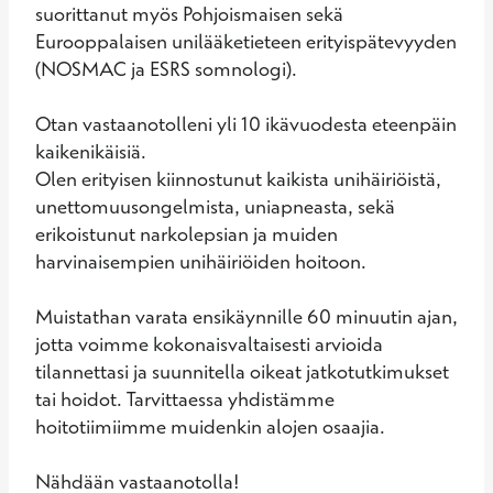
suorittanut myös Pohjoismaisen sekä 
Eurooppalaisen unilääketieteen erityispätevyyden 
(NOSMAC ja ESRS somnologi).

Otan vastaanotolleni yli 10 ikävuodesta eteenpäin 
kaikenikäisiä. 

Olen erityisen kiinnostunut kaikista unihäiriöistä, 
unettomuusongelmista, uniapneasta, sekä 
erikoistunut narkolepsian ja muiden 
harvinaisempien unihäiriöiden hoitoon.

Muistathan varata ensikäynnille 60 minuutin ajan, 
jotta voimme kokonaisvaltaisesti arvioida 
tilannettasi ja suunnitella oikeat jatkotutkimukset 
tai hoidot. Tarvittaessa yhdistämme 
hoitotiimiimme muidenkin alojen osaajia. 

Nähdään vastaanotolla!