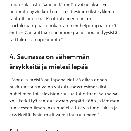
ruoansulatusta. Saunan lämmön vaikutukset voi
huomata hyvin konkreettisesti esimerkiksi sykkeen
rauhoittumisena. Rentoutuneena uni on
laadukkaampaa ja nukahtaminen helpompaa, mikä
entisestään auttaa kehoamme palautumaan fyysistä
rasituksesta nopeammin.”
4. Saunassa on vähemmän
ärsykkeitä ja mielesi lepää
”Monella meistä on tapana viettää aikaa ennen
nukkumista sinivalon vaikutuksessa esimerkiksi
puhelimen tai television ruutua tuijottaen. Saunassa
voit keskittyä rentouttavaan ympäristöön ja lämmön
tunteeseen ilman joka puolelta tulevia ilmoituksia ja
ärsykkeitä. Näin mieli valmistautuu uneen.”