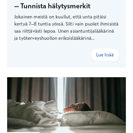
– Tunnista hälytysmerkit
Jokainen meistä on kuullut, että unta pitäisi
kertyä 7–8 tuntia yössä. Silti vain puolet ihmisistä
saa riittävästi lepoa. Unen asiantuntijalääkärinä
ja työterveyshuollon erikoislääkärinä
Terveystalolla työskentelevä Sinikka Haakana
kertoo, miten ja miksi uneen kannattaa satsata.
Lue lisää