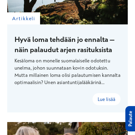
Artikkeli
Hyvä loma tehdään jo ennalta –
näin palaudut arjen rasituksista
Kesäloma on monelle suomalaiselle odotettu
unelma, johon suunnataan kovin odotuksin.
Mutta millainen loma olisi palautumisen kannalta
optimaalisin? Unen asiantuntijalääkärinä
Terveystalolla työskentelevä Eevert Partinen
kertoo.
Lue lisää
Palaute