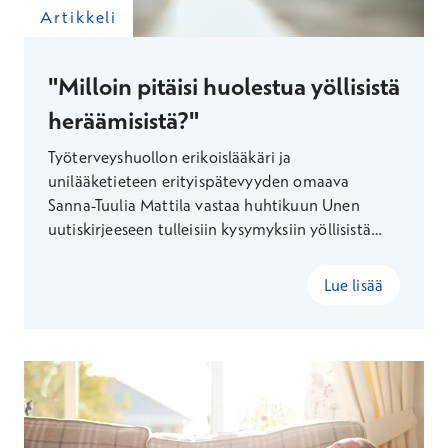
Artikkeli
"Milloin pitäisi huolestua yöllisistä
heräämisistä?"
Työterveyshuollon erikoislääkäri ja
unilääketieteen erityispätevyyden omaava
Sanna-Tuulia Mattila vastaa huhtikuun Unen
uutiskirjeeseen tulleisiin kysymyksiin yöllisistä
heräilyistä.
Lue lisää