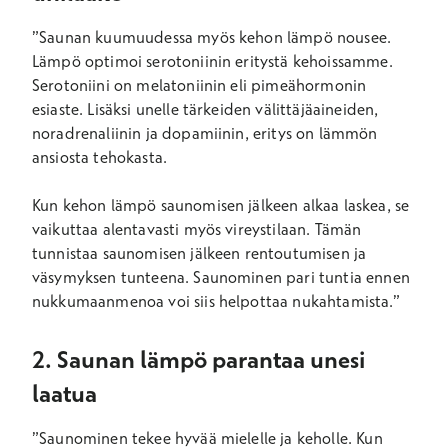
”Saunan kuumuudessa myös kehon lämpö nousee.
Lämpö optimoi serotoniinin eritystä kehoissamme.
Serotoniini on melatoniinin eli pimeähormonin
esiaste. Lisäksi unelle tärkeiden välittäjäaineiden,
noradrenaliinin ja dopamiinin, eritys on lämmön
ansiosta tehokasta.
Kun kehon lämpö saunomisen jälkeen alkaa laskea, se
vaikuttaa alentavasti myös vireystilaan. Tämän
tunnistaa saunomisen jälkeen rentoutumisen ja
väsymyksen tunteena. Saunominen pari tuntia ennen
nukkumaanmenoa voi siis helpottaa nukahtamista.”
2. Saunan lämpö parantaa unesi
laatua
”Saunominen tekee hyvää mielelle ja keholle. Kun