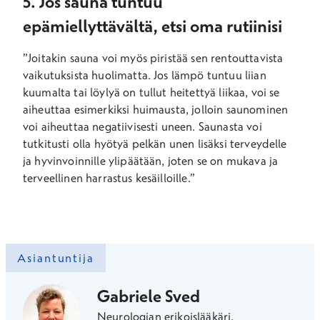
5. Jos sauna tuntuu
epämiellyttävältä, etsi oma rutiinisi
”Joitakin sauna voi myös piristää sen rentouttavista
vaikutuksista huolimatta. Jos lämpö tuntuu liian
kuumalta tai löylyä on tullut heitettyä liikaa, voi se
aiheuttaa esimerkiksi huimausta, jolloin saunominen
voi aiheuttaa negatiivisesti uneen. Saunasta voi
tutkitusti olla hyötyä pelkän unen lisäksi terveydelle
ja hyvinvoinnille ylipäätään, joten se on mukava ja
terveellinen harrastus kesäilloille.”
Asiantuntija
Gabriele Sved
Neurologian erikoislääkäri,