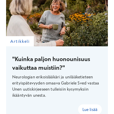
Artikkeli
"Kuinka paljon huonounisuus
vaikuttaa muistiin?"
Neurologian erikoislääkäri ja unilääketieteen
erityispätevyyden omaava Gabriele Sved vastaa
Unen uutiskirjeeseen tulleisiin kysymyksiin
ikääntyvän unesta.
Lue lisää