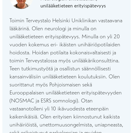
unilääketieteen erityispätevyys
Toimin Terveystalo Helsinki Uniklinikan vastaavana
lääkärinä. Olen neurologi ja minulla on
unilääketieteen erityispätevyys. Minulla on yli 20
vuoden kokemus eri- ikäisten unihäiriöpotilaiden
hoidosta. Hoidan potilaita kokonaisvaltaisesti ja
toimin Terveystalossa myös unilääkärikonsulttina.
Teen tutkimustyötä ja osallistun säännöllisesti
kansainvälisiin unilääketieteen koulutuksiin. Olen
suorittanut myös Pohjoismaisen sekä
Eurooppalaisen unilääketieteen erityispätevyyden
(NOSMAC ja ESRS somnologi). Otan
vastaanotolleni yli 10 ikävuodesta eteenpäin
kaikenikäisiä. Olen erityisen kiinnostunut kaikista
unihäiriöistä, unettomuusongelmista, uniapneasta,
sekä erikoistunut narkolepsian ja muiden