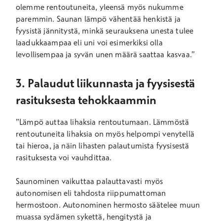
olemme rentoutuneita, yleensä myös nukumme
paremmin. Saunan lämpö vähentää henkistä ja
fyysistä jännitystä, minkä seurauksena unesta tulee
laadukkaampaa eli uni voi esimerkiksi olla
levollisempaa ja syvän unen määrä saattaa kasvaa.”
3. Palaudut liikunnasta ja fyysisestä
rasituksesta tehokkaammin
”Lämpö auttaa lihaksia rentoutumaan. Lämmöstä
rentoutuneita lihaksia on myös helpompi venytellä
tai hieroa, ja näin lihasten palautumista fyysisestä
rasituksesta voi vauhdittaa.
Saunominen vaikuttaa palauttavasti myös
autonomisen eli tahdosta riippumattoman
hermostoon. Autonominen hermosto säätelee muun
muassa sydämen sykettä, hengitystä ja