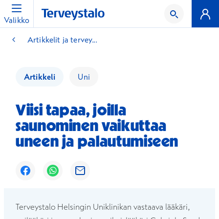
Valikko
Artikkelit ja tervey...
Artikkeli
Uni
Viisi tapaa, joilla
saunominen vaikuttaa
uneen ja palautumiseen
Avautuu uuteen ikkunaan
Avautuu uuteen ikkunaan
Avautuu uuteen ikkunaan
Terveystalo Helsingin Uniklinikan vastaava lääkäri,