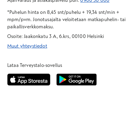
Ajanvaraus ja asiakaspalvelu puh.
0900 30 000
*
*Puhelun hinta on 8,45 snt/puhelu + 19,34 snt/min +
mpm/pvm.
Jonotusajalta veloitetaan matkapuhelin- tai
paikallisverkkomaksu.
Osoite: Jaakonkatu 3 A, 6.krs, 00100 Helsinki
Muut yhteystiedot
*Puhelun hinta on 8,35 snt/puhelu + 19,33 snt/min + mpm/pvm
*Puhelun hinta on matkapuhelinliittymästä 8,35 snt/puhelu + 
Lataa Terveystalo-sovellus
Avautuu uuteen ikkunaan
Avautuu uuteen ikkunaan
Henkilöasiakkaat
Hinnasto