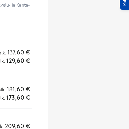
velu- ja Kanta-
137,60
€
alk.
129,60
€
lk.
181,60
€
alk.
173,60
€
lk.
209,60
€
lk.