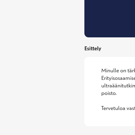
Esittely
Minulle on tärk
Erityisosaamis
ultraäänitutki
poisto. 

Tervetuloa vas