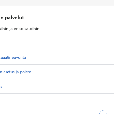
an palvelut
ihin ja erikoisaloihin
ksuaalineuvonta
n asetus ja poisto
us
i