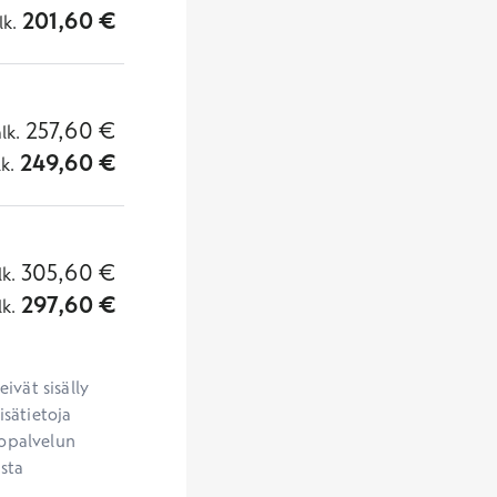
201,60
€
lk.
257,60
€
alk.
249,60
€
lk.
305,60
€
lk.
297,60
€
lk.
vät sisälly 
sätietoja 
opalvelun 
sta 