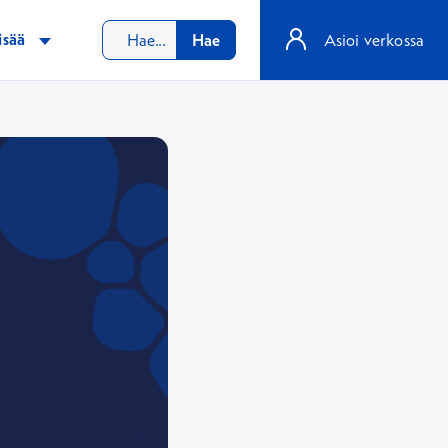
isää
Hae
Asioi verkossa
i