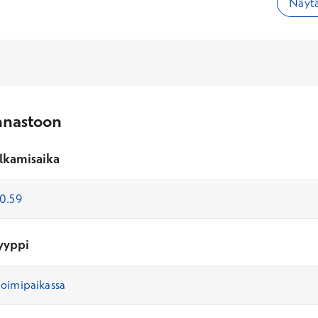
Näytä
nnastoon
lkamisaika
yyppi