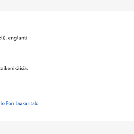
li), englanti
aikenikäisiä.
lo Pori Lääkäritalo