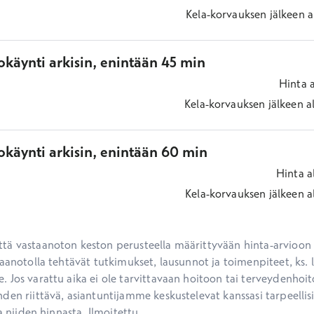
Kela-korvauksen jälkeen
a
käynti arkisin, enintään 45 min
Hinta
Kela-korvauksen jälkeen
a
okäynti arkisin, enintään 60 min
Hinta
a
Kela-korvauksen jälkeen
a
ä vastaanoton keston perusteella määrittyvään hinta-arvioon ei
aanotolla tehtävät tutkimukset, lausunnot ja toimenpiteet, ks. li
 Jos varattu aika ei ole tarvittavaan hoitoon tai terveydenhoit
den riittävä, asiantuntijamme keskustelevat kanssasi tarpeellisi
a niiden hinnasta. Ilmoitettu...