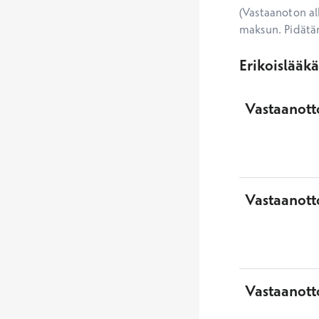
(Vastaanoton alk
maksun. Pidätä
Erikoislääk
Vastaanotto
Vastaanott
Vastaanott