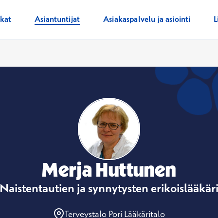
ikat
Asiantuntijat
Asiakaspalvelu ja asiointi
L
Merja Huttunen
Naistentautien ja synnytysten erikoislääkär
Terveystalo Pori Lääkäritalo