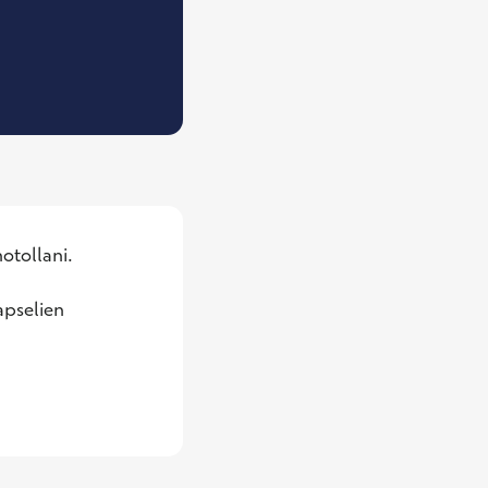
Naistentautien ja synnytysten erikoislääkäri
otollani. 
pselien 