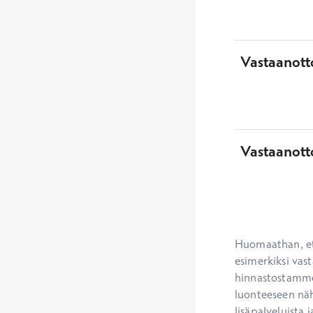
Vastaanotto
Vastaanott
Huomaathan, ett
esimerkiksi vast
hinnastostamme.
luonteeseen näh
lisäpalveluista j