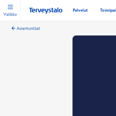
Palvelut
Toimipa
Valikko
Asiantuntijat