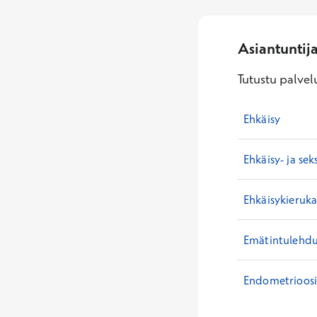
Asiantuntij
Tutustu palvelu
Ehkäisy
Ehkäisy- ja se
Ehkäisykieruka
Emätintulehd
Endometrioos