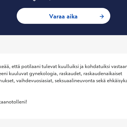
: Merja Huttunen, 
Varaa aika
eää, että potilaani tulevat kuulluiksi ja kohdatuiksi vastaan
eeni kuuluvat gynekologia, raskaudet, raskaudenaikaiset 
mukset, vaihdevuosiasiat, seksuaalineuvonta sekä ehkäisyka
taanotolleni!