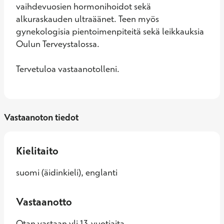
vaihdevuosien hormonihoidot sekä 
alkuraskauden ultraäänet. Teen myös 
gynekologisia pientoimenpiteitä sekä leikkauksia 
Oulun Terveystalossa.

Tervetuloa vastaanotolleni.
Vastaanoton tiedot
Kielitaito
suomi (äidinkieli), englanti
Vastaanotto
Otan vastaan yli 13-vuotiaita.