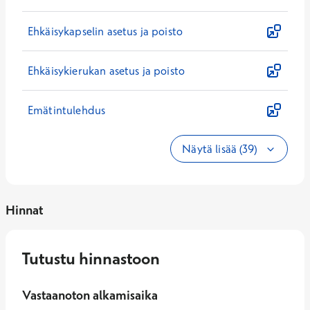
Ehkäisykapselin asetus ja poisto
Ehkäisykierukan asetus ja poisto
Emätintulehdus
Näytä lisää (39)
Hinnat
Tutustu hinnastoon
Vastaanoton alkamisaika