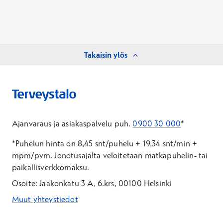
Takaisin ylös
Ajanvaraus ja asiakaspalvelu puh.
0900 30 000
*
*Puhelun hinta on 8,45 snt/puhelu + 19,34 snt/min +
mpm/pvm.
Jonotusajalta veloitetaan matkapuhelin- tai
paikallisverkkomaksu.
Osoite: Jaakonkatu 3 A, 6.krs, 00100 Helsinki
Muut yhteystiedot
*Puhelun hinta on 8,35 snt/puhelu + 19,33 snt/min + mpm/pvm
*Puhelun hinta on matkapuhelinliittymästä 8,35 snt/puhelu + 