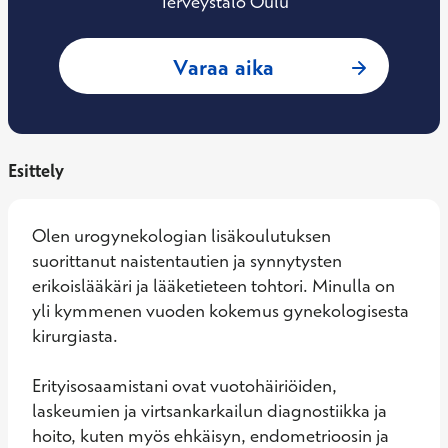
Terveystalo Oulu
: Anna Terho, Synn
Varaa aika
Esittely
Olen urogynekologian lisäkoulutuksen 
suorittanut naistentautien ja synnytysten 
erikoislääkäri ja lääketieteen tohtori. Minulla on 
yli kymmenen vuoden kokemus gynekologisesta 
kirurgiasta. 

Erityisosaamistani ovat vuotohäiriöiden, 
laskeumien ja virtsankarkailun diagnostiikka ja 
hoito, kuten myös ehkäisyn, endometrioosin ja 