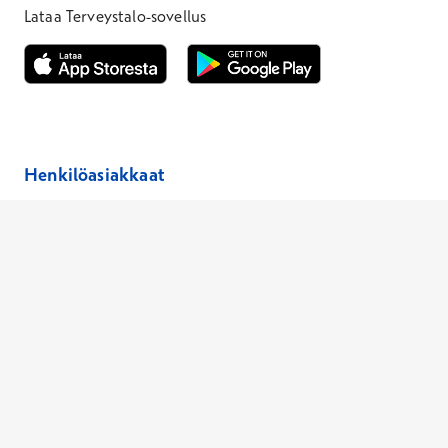
Lataa Terveystalo-sovellus
Avautuu uuteen ikkunaan
Avautuu uuteen ikkunaan
Henkilöasiakkaat
Hinnasto
Ajanvaraus
Toimipaikat
Asiantuntijat