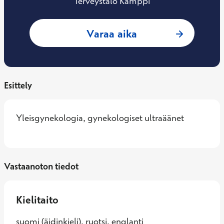
Terveystalo Kamppi
: Leena Siren-Nikk
Varaa aika
Esittely
Yleisgynekologia, gynekologiset ultraäänet
Vastaanoton tiedot
Kielitaito
suomi (äidinkieli), ruotsi, englanti