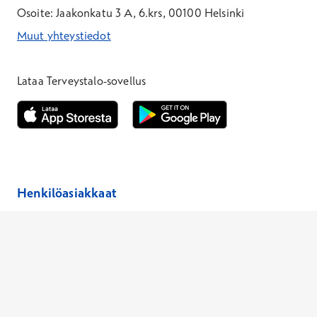
Osoite: Jaakonkatu 3 A, 6.krs, 00100 Helsinki
Muut yhteystiedot
*Puhelun hinta on 8,35 snt/puhelu + 19,33 snt/min + mpm/pvm
*Puhelun hinta on matkapuhelinliittymästä 8,35 snt/puhelu + 
Lataa Terveystalo-sovellus
Avautuu uuteen ikkunaan
Avautuu uuteen ikkunaan
Henkilöasiakkaat
Hinnasto
Ajanvaraus
Toimipaikat