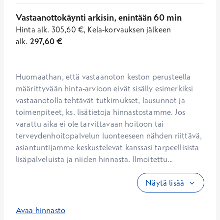
Vastaanottokäynti arkisin, enintään 60 min
Hinta
alk.
305,60
€
,
Kela-korvauksen jälkeen
alk.
297,60
€
Huomaathan, että vastaanoton keston perusteella 
määrittyvään hinta-arvioon eivät sisälly esimerkiksi 
vastaanotolla tehtävät tutkimukset, lausunnot ja 
toimenpiteet, ks. lisätietoja hinnastostamme. Jos 
varattu aika ei ole tarvittavaan hoitoon tai 
terveydenhoitopalvelun luonteeseen nähden riittävä, 
asiantuntijamme keskustelevat kanssasi tarpeellisista 
lisäpalveluista ja niiden hinnasta. Ilmoitettu...
Näytä lisää
Avaa hinnasto