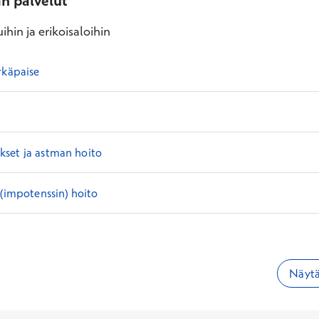
an palvelut
ihin ja erikoisaloihin
rkäpaise
set ja astman hoito
 (impotenssin) hoito
Näytä