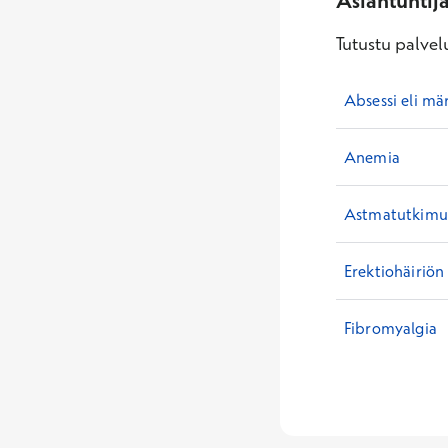
Asiantuntij
Tutustu palvelu
Absessi eli mä
Anemia
Astmatutkimuk
Erektiohäiriön
Fibromyalgia