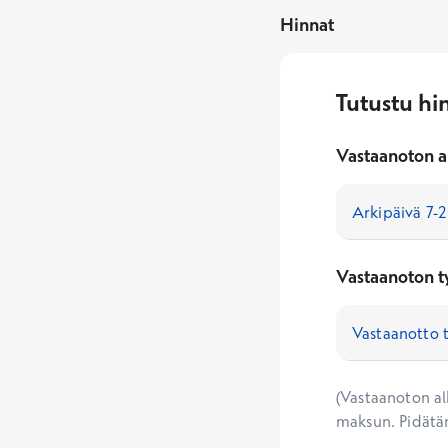
Hinnat
Tutustu hi
Vastaanoton a
Vastaanoton t
(Vastaanoton alk
maksun. Pidätä