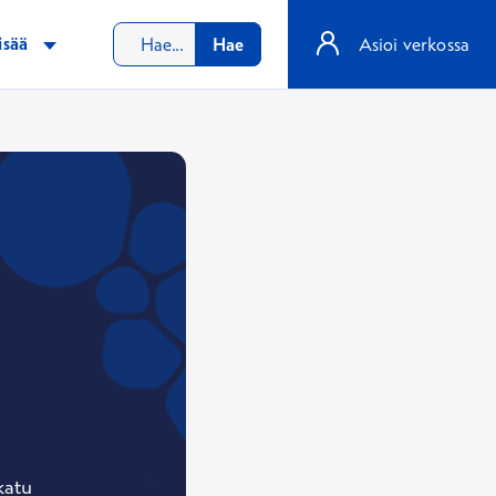
isää
Hae
Asioi verkossa
katu