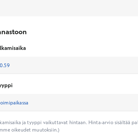
nnastoon
lkamisaika
yyppi
amisaika ja tyyppi vaikuttavat hintaan. Hinta-arvio sisältää pal
mme oikeudet muutoksiin.)