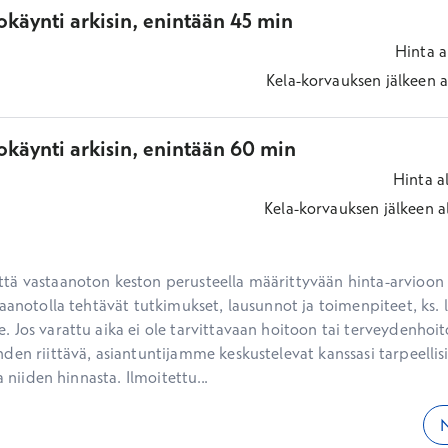
käynti arkisin, enintään 45 min
Hinta
a
Kela-korvauksen jälkeen
a
okäynti arkisin, enintään 60 min
Hinta
a
Kela-korvauksen jälkeen
a
ä vastaanoton keston perusteella määrittyvään hinta-arvioon ei
aanotolla tehtävät tutkimukset, lausunnot ja toimenpiteet, ks. li
 Jos varattu aika ei ole tarvittavaan hoitoon tai terveydenhoit
den riittävä, asiantuntijamme keskustelevat kanssasi tarpeellisi
a niiden hinnasta. Ilmoitettu...
N