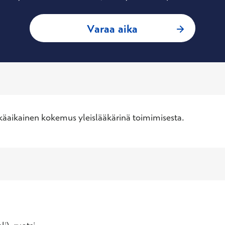
: Tuomo Lilja, Ylei
Varaa aika
käaikainen kokemus yleislääkärinä toimimisesta.