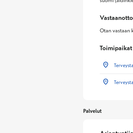
suomi (äidinkiel
Vastaanotto
Otan vastaan k
Toimipaikat
Terveysta
Terveyst
Palvelut