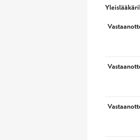
Yleislääkär
Vastaanotto
Vastaanott
Vastaanott