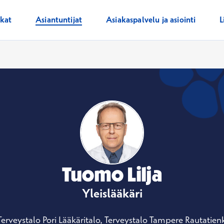
ikat
Asiantuntijat
Asiakaspalvelu ja asiointi
L
Tuomo Lilja
Yleislääkäri
Terveystalo Pori Lääkäritalo, Terveystalo Tampere Rautatien