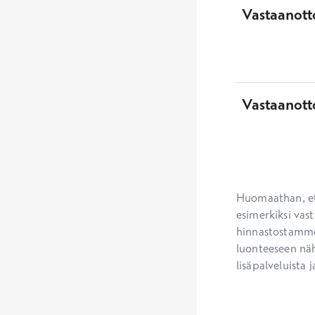
Vastaanotto
Vastaanott
Huomaathan, ett
esimerkiksi vast
hinnastostamme.
luonteeseen näh
lisäpalveluista j