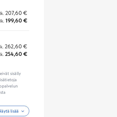
207,60
€
lk.
199,60
€
lk.
262,60
€
lk.
254,60
€
lk.
vät sisälly 
sätietoja 
opalvelun 
sta 
äytä lisää