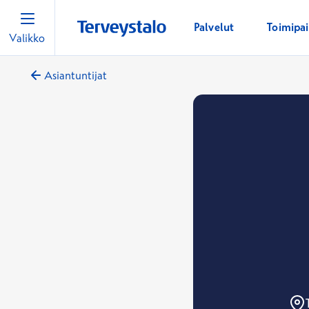
Palvelut
Toimipa
Valikko
Asiantuntijat