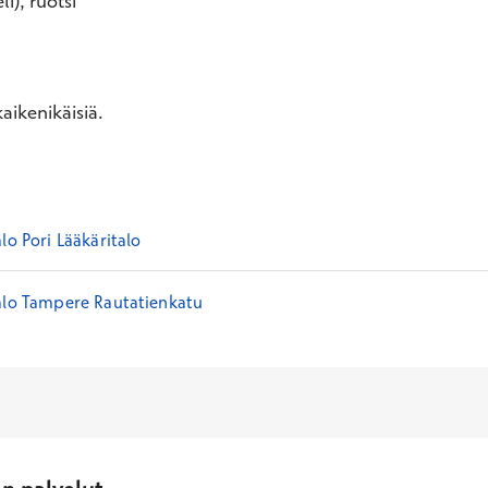
i), ruotsi
aikenikäisiä.
lo Pori Lääkäritalo
alo Tampere Rautatienkatu