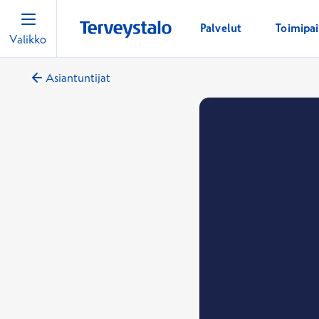
Palvelut
Toimipa
Valikko
Asiantuntijat