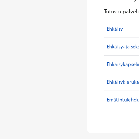
Tutustu palvelu
Ehkäisy
Ehkäisy- ja se
Ehkäisykapseli
Ehkäisykieruka
Emätintulehd