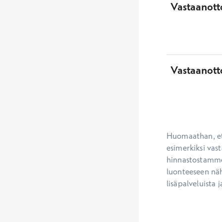
Vastaanotto
Vastaanott
Huomaathan, ett
esimerkiksi vast
hinnastostamme.
luonteeseen näh
lisäpalveluista j