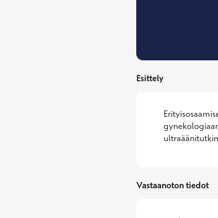
Esittely
Erityisosaamise
gynekologiaan l
ultraäänitutki
Vastaanoton tiedot