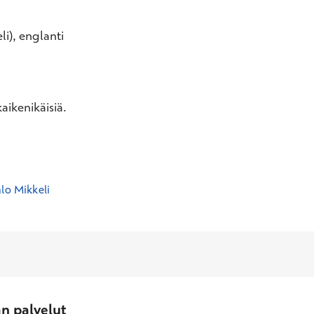
li), englanti
aikenikäisiä.
lo Mikkeli
an palvelut