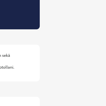
, Naistentautien ja synnytysten erikoislääkäri
 sekä 
tollani.