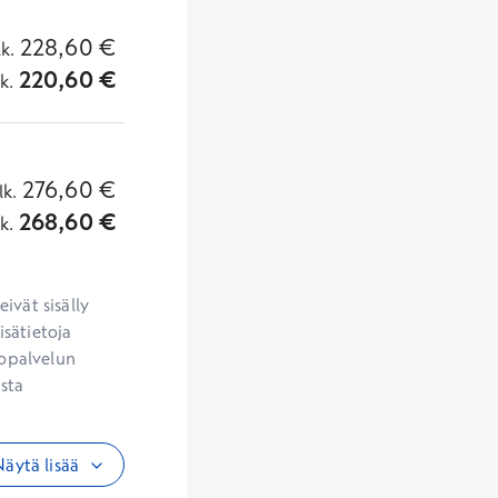
228,60
€
lk.
220,60
€
lk.
276,60
€
lk.
268,60
€
lk.
vät sisälly 
sätietoja 
opalvelun 
sta 
äytä lisää