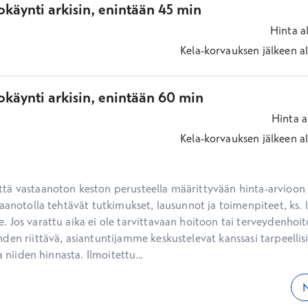
käynti arkisin, enintään 45 min
Hinta
a
Kela-korvauksen jälkeen
a
okäynti arkisin, enintään 60 min
Hinta
a
Kela-korvauksen jälkeen
a
ä vastaanoton keston perusteella määrittyvään hinta-arvioon ei
aanotolla tehtävät tutkimukset, lausunnot ja toimenpiteet, ks. li
 Jos varattu aika ei ole tarvittavaan hoitoon tai terveydenhoit
den riittävä, asiantuntijamme keskustelevat kanssasi tarpeellisi
a niiden hinnasta. Ilmoitettu...
N