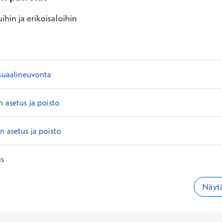
ihin ja erikoisaloihin
ksuaalineuvonta
n asetus ja poisto
n asetus ja poisto
us
Näytä