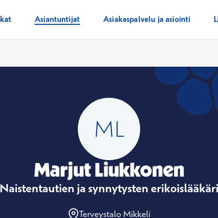
ikat
Asiantuntijat
Asiakaspalvelu ja asiointi
L
Marjut Liukkonen
Naistentautien ja synnytysten erikoislääkär
Terveystalo Mikkeli