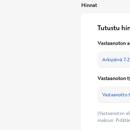
Hinnat
Tutustu hi
Vastaanoton a
Vastaanoton t
(Vastaanoton alk
maksun. Pidätä