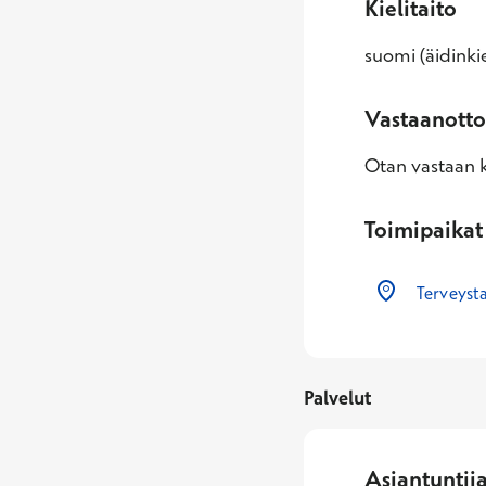
Kielitaito
suomi (äidinkie
Vastaanotto
Otan vastaan k
Toimipaikat
Terveysta
Palvelut
Asiantuntij