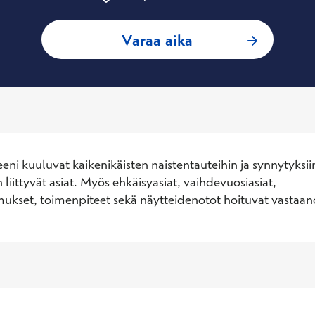
: Marjut Liukkonen
Varaa aika
eni kuuluvat kaikenikäisten naistentauteihin ja synnytyksiin
iittyvät asiat. Myös ehkäisyasiat, vaihdevuosiasiat, 
mukset, toimenpiteet sekä näytteidenotot hoituvat vastaano