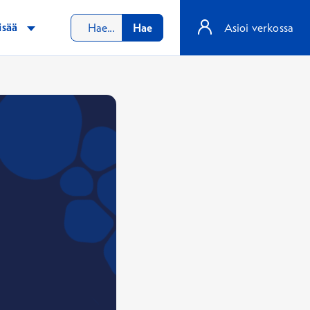
isää
Hae
Asioi verkossa
i