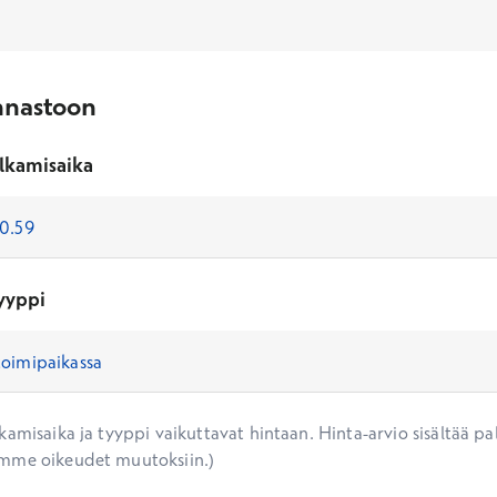
nnastoon
lkamisaika
yyppi
amisaika ja tyyppi vaikuttavat hintaan. Hinta-arvio sisältää pal
mme oikeudet muutoksiin.)