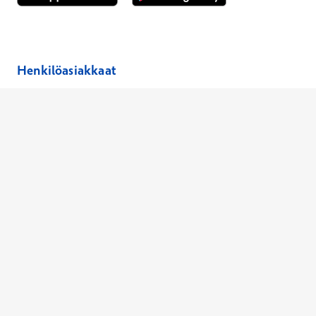
Avautuu uuteen ikkunaan
Avautuu uuteen ikkunaan
Henkilöasiakkaat
Hinnasto
Ajanvaraus
Toimipaikat
Asiantuntijat
Anna palautetta
Ajan peruutus