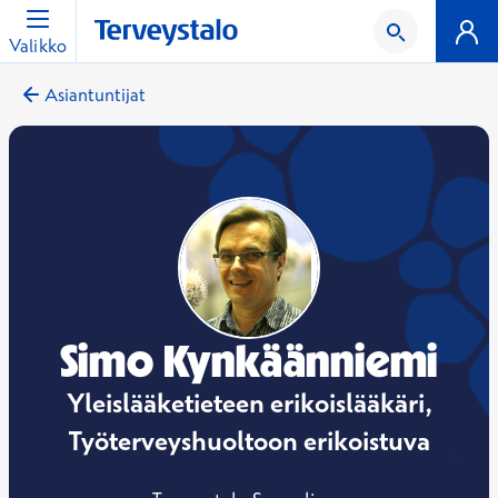
Valikko
Asiantuntijat
Simo Kynkäänniemi
Yleislääketieteen erikoislääkäri,
Työterveyshuoltoon erikoistuva