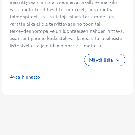
määrittyvään hinta-arvioon eivät sisälly esimerkiksi 
vastaanotolla tehtävät tutkimukset, lausunnot ja 
toimenpiteet, ks. lisätietoja hinnastostamme. Jos 
varattu aika ei ole tarvittavaan hoitoon tai 
terveydenhoitopalvelun luonteeseen nähden riittävä, 
asiantuntijamme keskustelevat kanssasi tarpeellisista 
lisäpalveluista ja niiden hinnasta. Ilmoitettu...
Näytä lisää
Avaa hinnasto