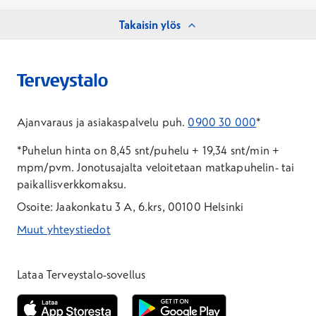
Takaisin ylös
Ajanvaraus ja asiakaspalvelu puh.
0900 30 000
*
*Puhelun hinta on 8,45 snt/puhelu + 19,34 snt/min +
mpm/pvm.
Jonotusajalta veloitetaan matkapuhelin- tai
paikallisverkkomaksu.
Osoite: Jaakonkatu 3 A, 6.krs, 00100 Helsinki
Muut yhteystiedot
*Puhelun hinta on 8,35 snt/puhelu + 19,33 snt/min + mpm/pvm
*Puhelun hinta on matkapuhelinliittymästä 8,35 snt/puhelu + 
Lataa Terveystalo-sovellus