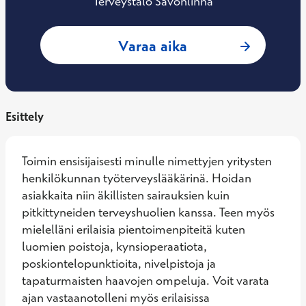
Terveystalo Savonlinna
: Simo Kynkäänniem
Varaa aika
Esittely
Toimin ensisijaisesti minulle nimettyjen yritysten 
henkilökunnan työterveyslääkärinä. Hoidan 
asiakkaita niin äkillisten sairauksien kuin 
pitkittyneiden terveyshuolien kanssa. Teen myös 
mielelläni erilaisia pientoimenpiteitä kuten 
luomien poistoja, kynsioperaatiota, 
poskiontelopunktioita, nivelpistoja ja 
tapaturmaisten haavojen ompeluja. Voit varata 
ajan vastaanotolleni myös erilaisissa 