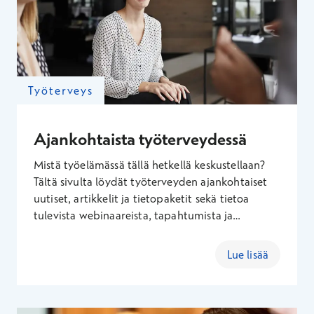
Työterveys
Ajankohtaista työterveydessä
Mistä työelämässä tällä hetkellä keskustellaan?
Tältä sivulta löydät työterveyden ajankohtaiset
uutiset, artikkelit ja tietopaketit sekä tietoa
tulevista webinaareista, tapahtumista ja
koulutuksista. Tutustu työntekijän ja työyhteisön
hyvinvointiin, johtamiseen ja työterveyden
Lue lisää
vaikuttavuuteen liittyviin aiheisiin.