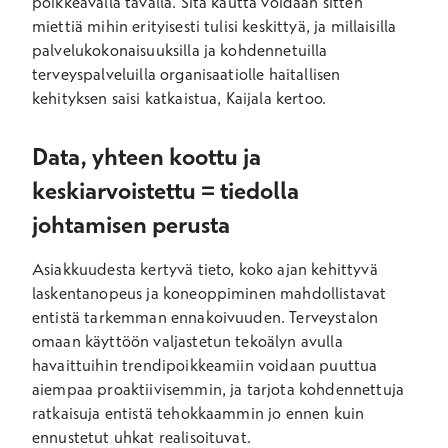
poikkeavalla tavalla. Sitä kautta voidaan sitten
miettiä mihin erityisesti tulisi keskittyä, ja millaisilla
palvelukokonaisuuksilla ja kohdennetuilla
terveyspalveluilla organisaatiolle haitallisen
kehityksen saisi katkaistua, Kaijala kertoo.
Data, yhteen koottu ja
keskiarvoistettu = tiedolla
johtamisen perusta
Asiakkuudesta kertyvä tieto, koko ajan kehittyvä
laskentanopeus ja koneoppiminen mahdollistavat
entistä tarkemman ennakoivuuden. Terveystalon
omaan käyttöön valjastetun tekoälyn avulla
havaittuihin trendipoikkeamiin voidaan puuttua
aiempaa proaktiivisemmin, ja tarjota kohdennettuja
ratkaisuja entistä tehokkaammin jo ennen kuin
ennustetut uhkat realisoituvat.