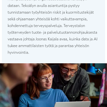
dataan. Tekoälyn avulla asiantuntija pystyy
tunnistamaan työyhteisön riskit ja kuormitustekijät
sekä ohjaamaan yhteisöä kohti vaikuttavampia,
kohdennettuja terveyspalveluja. Terveystalon
työterveyden tuote- ja palvelutuotannonohjauksesta
vastaava johtaja Joonas Kaijala avaa, kuinka data ja AI
tukee ammattilaisten työtä ja parantaa yhteisön
hyvinvointia.