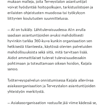
mukaan malleja, joita Terveystalon asiantuntijat
voivat hyödyntää hoitopolkujen, tarkistuslistojen ja
erilaisten ohjeistusten muodossa tai työkykyyn
liittyvien koulutusten suunnittelussa.
– AI on tukiäly. Lähitulevaisuudessa AI:n avulla
saadaan asiantuntijoiden avuksi mahdollisesti
hyvinkin tarkka 360-kuva kunkin organisaation sen
hetkisestä tilanteesta, käytössä olevien palveluiden
mahdollisuuksista sekä siitä, mitä tarvitaan lisää.
Aidot ammattilaiset tulevat tulevaisuudessakin
pohtimaan ja toteuttamaan oikean hoidon, Kaijala
sanoo.
Työterveyspalvelun onnistumisessa Kaijala alleviivaa
asiakasorganisaation ja Terveystalon asiantuntijoiden
yhteistyön merkitystä.
– Asiakasorganisaation vastuulle jää viime kädessä se,