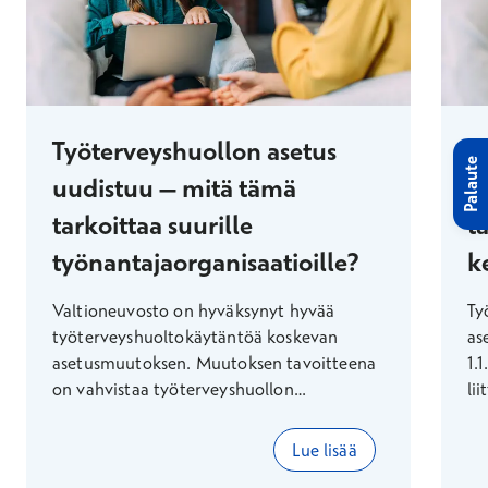
Työterveyshuollon asetus
T
Palaute
uudistuu – mitä tämä
u
tarkoittaa suurille
ta
työnantajaorganisaatioille?
ke
Valtioneuvosto on hyväksynyt hyvää
Ty
työterveyshuoltokäytäntöä koskevan
as
asetusmuutoksen. Muutoksen tavoitteena
1.
on vahvistaa työterveyshuollon
li
vaikuttavuutta, työkyvyn tukea sekä
si
työpaikan ja työterveyden välistä
ty
Lue lisää
yhteistyötä. Muutos kirkastaa sitä, mikä on
va