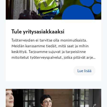
Tule yritysasiakkaaksi
Työterveyden ei tarvitse olla monimutkaista.
Meidän kanssamme tiedät, mitä saat ja mihin
keskittyä. Tarjoamme sujuvat ja tarpeisiinne
mitoitetut työterveyspalvelut, jotka pitävät arjen
järjestyksessä tänään yrityksenne koon ja
toimialan huomioiden, jotta huominen ei tule
Lue lisää
yllätyksenä. Me keskitymme terveyteen, jotta
teillä voidaan keskittyä tärkeämpään.