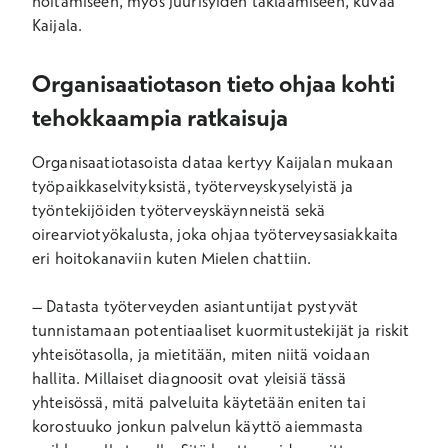
hoitamiseen, myös juurisyiden taklaamiseen, kuvaa
Kaijala.
Organisaatiotason tieto ohjaa kohti
tehokkaampia ratkaisuja
Organisaatiotasoista dataa kertyy Kaijalan mukaan
työpaikkaselvityksistä, työterveyskyselyistä ja
työntekijöiden työterveyskäynneistä sekä
oirearviotyökalusta, joka ohjaa työterveysasiakkaita
eri hoitokanaviin kuten Mielen chattiin.
– Datasta työterveyden asiantuntijat pystyvät
tunnistamaan potentiaaliset kuormitustekijät ja riskit
yhteisötasolla, ja mietitään, miten niitä voidaan
hallita. Millaiset diagnoosit ovat yleisiä tässä
yhteisössä, mitä palveluita käytetään eniten tai
korostuuko jonkun palvelun käyttö aiemmasta