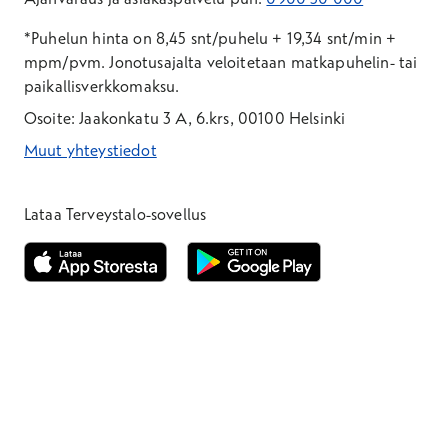
*Puhelun hinta on 8,45 snt/puhelu + 19,34 snt/min +
mpm/pvm.
Jonotusajalta veloitetaan matkapuhelin- tai
paikallisverkkomaksu.
Osoite: Jaakonkatu 3 A, 6.krs, 00100 Helsinki
Muut yhteystiedot
*Puhelun hinta on 8,35 snt/puhelu + 19,33 snt/min + mpm/pvm
*Puhelun hinta on matkapuhelinliittymästä 8,35 snt/puhelu + 
Lataa Terveystalo-sovellus
Avautuu uuteen ikkunaan
Avautuu uuteen ikkunaan
Henkilöasiakkaat
Hinnasto