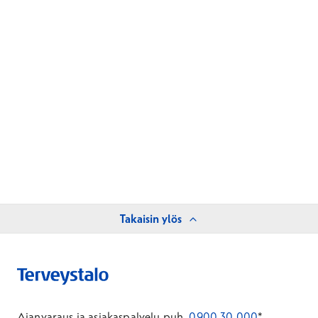
Takaisin ylös
Ajanvaraus ja asiakaspalvelu puh.
0900 30 000
*