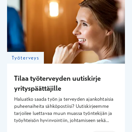
Työterveys
Tilaa työterveyden uutiskirje
yrityspäättäjille
Haluatko saada työn ja terveyden ajankohtaisia
puheenaiheita sähköpostiisi? Uutiskirjeemme
tarjoilee luettavaa muun muassa työntekijän ja
työyhteisön hyvinvointiin, johtamiseen sekä
työterveyden vaikuttavuuteen liittyen. Uutiskirje