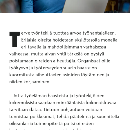
T
erve työntekijä tuottaa arvoa työnantajalleen.
Erilaisia oireita hoidetaan yksilötasolla monella
eri tavalla ja mahdollisimman varhaisessa
vaiheessa, mutta aivan yhtä tärkeää on pystyä
poistamaan oireiden aiheuttajia. Organisaatioille
työkyvyn ja työterveyden suurin haaste on
kuormitusta aiheuttavien asioiden löytäminen ja
niiden korjaaminen.
– Jotta työelämän haasteista ja työntekijöiden
kokemuksista saadaan minkäänlaista kokonaiskuvaa,
tarvitaan dataa. Tietoon pohjautuen voidaan
tunnistaa poikkeamat, tehdä päätelmiä ja suunnitella
oikeanlaisia toimenpiteitä paitsi oireiden