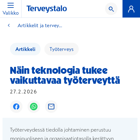
Valikko
Artikkelit ja tervey...
Artikkeli
Työterveys
Näin teknologia tukee
vaikuttavaa työterveyttä
27.2.2026
Avautuu uuteen ikkunaan
Avautuu uuteen ikkunaan
Avautuu uuteen ikkunaan
Työterveydessä tiedolla johtaminen perustuu
monipuoliseen ja organisaatiotasolla kerättyyn