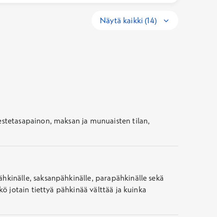
Näytä kaikki (14)
estetasapainon, maksan ja munuaisten tilan,
hkinälle, saksanpähkinälle, parapähkinälle sekä
ö jotain tiettyä pähkinää välttää ja kuinka