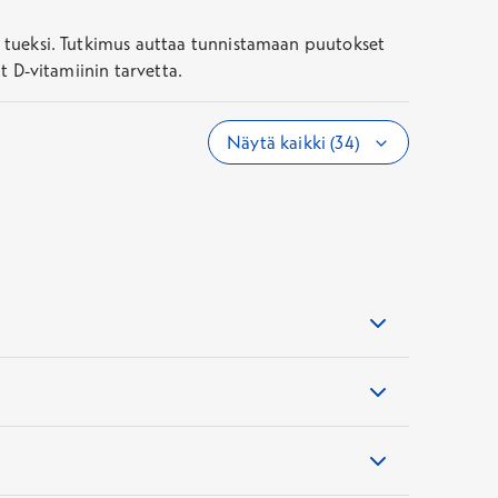
vyn tueksi. Tutkimus auttaa tunnistamaan puutokset
ät D-vitamiinin tarvetta.
Näytä kaikki (34)
losten arviointia varten on syytä varata aika
vat mahdollisimman luotettavat.