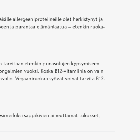
ille allergeeniproteiineille olet herkistynyt ja
rpeen ja parantaa elämänlaatua – etenkin ruoka-
nia tarvitaan etenkin punasolujen kypsymiseen.
songelmien vuoksi. Koska B12-vitamiinia on vain
kavalio. Vegaaniruokaa syövät voivat tarvita B12-
esimerkiksi sappikivien aiheuttamat tukokset,