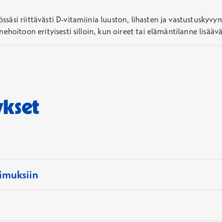
össäsi riittävästi D-vitamiinia luuston, lihasten ja vastustusky
nnehoitoon erityisesti silloin, kun oireet tai elämäntilanne lisääv
ykset
imuksiin
o, toimistomaksu ja tulosraportti. Viitearvoista poikkeavien tu
lvittää hoito- ja jatkotutkimuksen tarpeen.
almistautumisohjeita on tärkeää noudattaa, jotta tulokset olisi