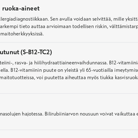
 ruoka-aineet
giadiagnostiikkaan. Sen avulla voidaan selvittää, mille yksittäis
tarkempi tieto auttaa arvioimaan todellisen riskin, välttämista
a maitoherkkyyksissä.
outunut (S-B12-TC2)
eiini-, rasva- ja hiilihydraattiaineenvaihdunnassa. B12-vitamii
la. B12-vitamiinin puute on yleistä yli 65-vuotiailla imeytymi
ja maitotuotteissa, voi puutetta aiheuttaa myös tiukka kasvisruo
nasolujen hajotessa. Bilirubiiniarvon nousuun voivat vaikuttaa 