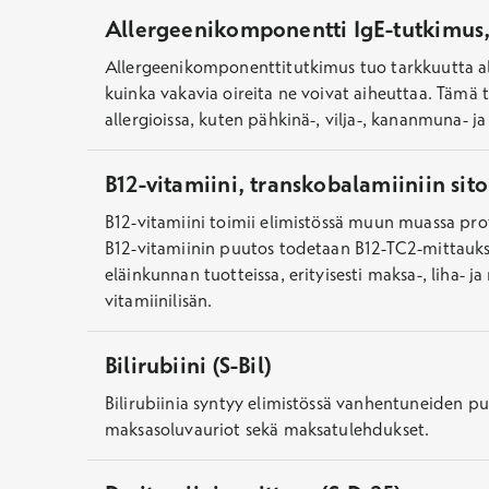
Allergeenikomponentti IgE-tutkimus,
Allergeenikomponenttitutkimus tuo tarkkuutta aller
kuinka vakavia oireita ne voivat aiheuttaa. Tämä 
allergioissa, kuten pähkinä-, vilja-, kananmuna- j
B12-vitamiini, transkobalamiiniin sit
B12-vitamiini toimii elimistössä muun muassa prot
B12-vitamiinin puutos todetaan B12-TC2-mittauksel
eläinkunnan tuotteissa, erityisesti maksa-, liha- 
vitamiinilisän.
Bilirubiini (S-Bil)
Bilirubiinia syntyy elimistössä vanhentuneiden pu
maksasoluvauriot sekä maksatulehdukset.