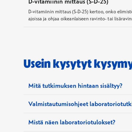
D-vitamiinin mittaus (S-D-25)
D-vitamiinin mittaus (S-D-25) kertoo, onko elimist
ajoissa ja ohjaa oikeanlaiseen ravinto- tai lisäravi
Usein kysytyt kysym
Mitä tutkimuksen hintaan sisältyy?
Valmistautumisohjeet laboratoriotutk
Tutkimuksen kokonaishintaan sisältyy näytteenott
lääkärille, joka auttaa tulosten tulkinnassa ja se
Mistä näen laboratoriotulokset?
Laboratoriotuloksiin vaikuttavat monet asiat. V