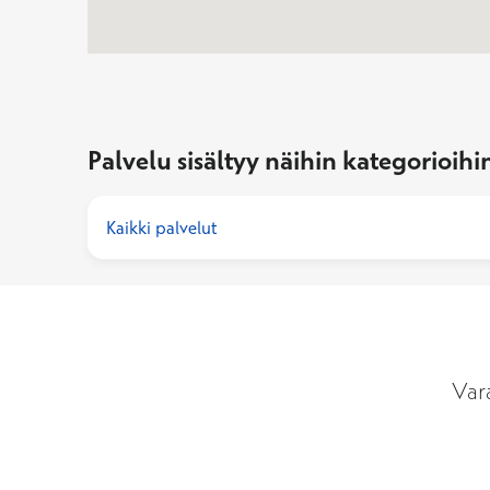
Jos haluat poistua kartalta tai ohittaa kartan, pain
Palvelu sisältyy näihin kategorioihi
Kaikki palvelut
Var