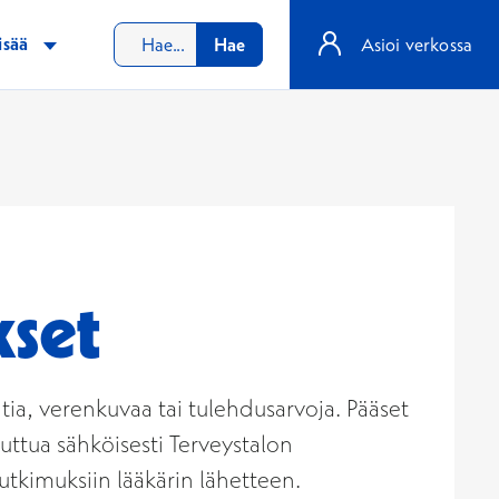
isää
Hae
Asioi verkossa
kset
antia, verenkuvaa tai tulehdusarvoja. Pääset
uttua sähköisesti Terveystalon
tutkimuksiin lääkärin lähetteen.