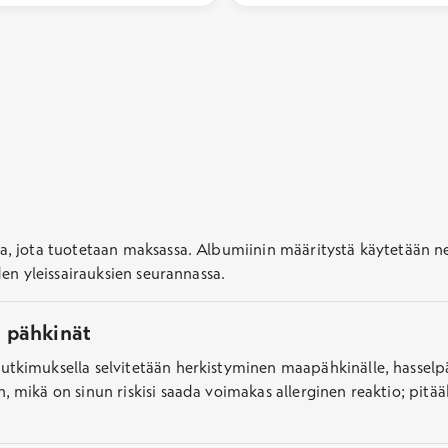
a, jota tuotetaan maksassa. Albumiinin määritystä käytetään n
den yleissairauksien seurannassa.
 pähkinät
tkimuksella selvitetään herkistyminen maapähkinälle, hasselpä
 mikä on sinun riskisi saada voimakas allerginen reaktio; pitääk