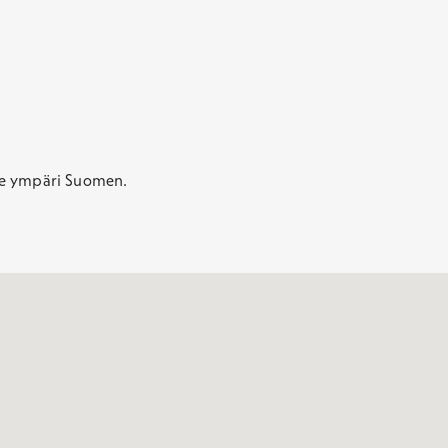
viestin. Tulokset ovat tällöin katsottavissa
Terveystalo-sovelluks
on lääkäri tai hoitaja, voit saada tulokset myös suoraan hänel
me ympäri Suomen.