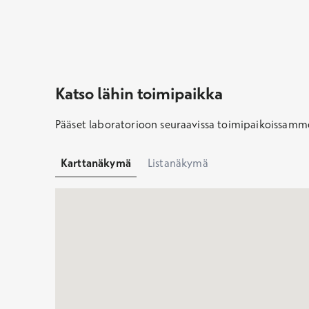
Kun laboratoriotuloksesi ovat valmiit, saat teksti
Katso valmistautumisohjeet
osiosta. Kun tutkimuksen on määrännyt Terveystal
tuloksesi.
Katso lähin toimipaikka
Lataa sovellus
Pääset laboratorioon seuraavissa toimipaikoissam
Karttanäkymä
Listanäkymä