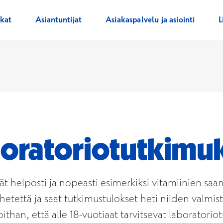
ikat
Asiantuntijat
Asiakaspalvelu ja asiointi
L
aboratoriotutkimu
ität helposti ja nopeasti esimerkiksi vitamiinien sa
hetettä ja saat tutkimustulokset heti niiden valmist
than, että alle 18-vuotiaat tarvitsevat laboratorio