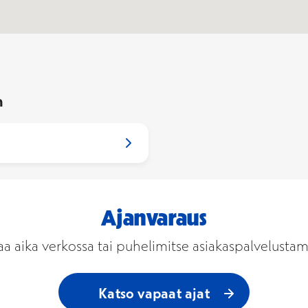
a Escape-näppäintä.
n
Ajanvaraus
aa aika verkossa tai puhelimitse asiakaspalvelusta
Katso vapaat ajat