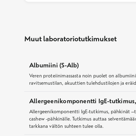
Muut laboratoriotutkimukset
Albumiini (S-Alb)
Veren proteiinimassasta noin puolet on albumiini
ravitsemustilan, akuuttien tulehdustilojen ja eräi
Allergeenikomponentti IgE-tutkimus,
Allergeenikomponentti IgE-tutkimus, pähkinät –tu
cashew -pähkinälle. Tutkimus auttaa selventämään,
tarkkana vältön suhteen tulee olla.