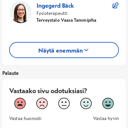
Ingegerd
Bäck
Fysioterapeutti
Terveystalo Vaasa Tammipiha
Näytä enemmän
Palaute
Vastaako sivu odotuksiasi?
Vastaako sivu odotuksiasi?
1
2
3
4
5
Vastaa huonosti
Vastaa hy
1 -
—
5 -
Vastaa huonosti
Vastaa hyvin