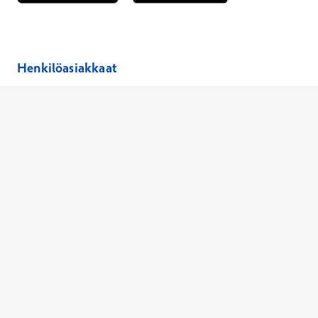
Avautuu uuteen ikkunaan
Avautuu uuteen ikkunaan
Henkilöasiakkaat
Hinnasto
Ajanvaraus
Toimipaikat
Asiantuntijat
Anna palautetta
Ajan peruutus