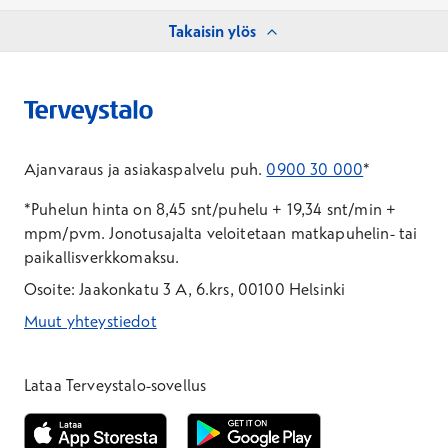
Takaisin ylös
Ajanvaraus ja asiakaspalvelu puh.
0900 30 000
*
*Puhelun hinta on 8,45 snt/puhelu + 19,34 snt/min +
mpm/pvm.
Jonotusajalta veloitetaan matkapuhelin- tai
paikallisverkkomaksu.
Osoite: Jaakonkatu 3 A, 6.krs, 00100 Helsinki
Muut yhteystiedot
*Puhelun hinta on 8,35 snt/puhelu + 19,33 snt/min + mpm/pvm
*Puhelun hinta on matkapuhelinliittymästä 8,35 snt/puhelu + 
Lataa Terveystalo-sovellus