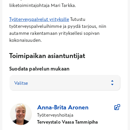
liiketoimintajohtaja Mari Tarkka.
Työterveyspalvelut yrityksille
Tutustu
työterveyspalveluihimme ja pyydä tarjous, niin
autamme rakentamaan yrityksellesi sopivan
kokonaisuuden.
Toimipaikan asiantuntijat
Suodata palvelun mukaan
Valitse
86
Asiantuntijaa
Anna-Brita
Aronen
Työterveyshoitaja
Terveystalo Vaasa Tammipiha