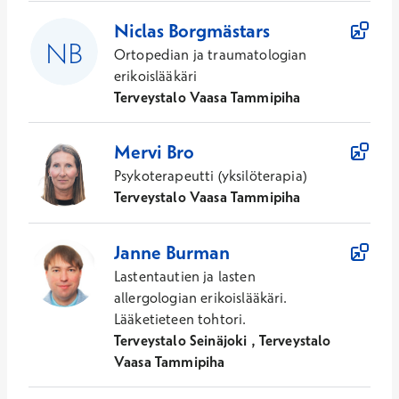
Niclas
Borgmästars
Ortopedian ja traumatologian
erikoislääkäri
Terveystalo Vaasa Tammipiha
Mervi
Bro
Psykoterapeutti (yksilöterapia)
Terveystalo Vaasa Tammipiha
Janne
Burman
Lastentautien ja lasten
allergologian erikoislääkäri.
Lääketieteen tohtori.
Terveystalo Seinäjoki , Terveystalo
Vaasa Tammipiha