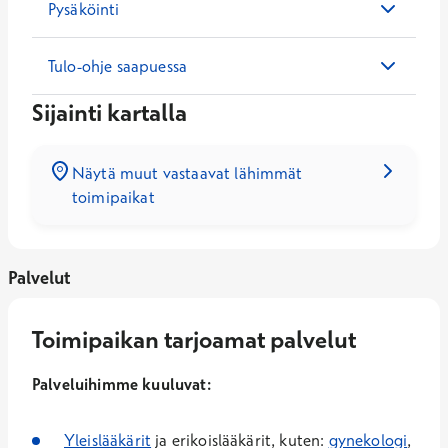
Pysäköinti
Tulo-ohje saapuessa
Sijainti kartalla
Näytä muut vastaavat lähimmät
toimipaikat
Palvelut
Toimipaikan tarjoamat palvelut
Palveluihimme kuuluvat:
Yleislääkärit
ja erikoislääkärit, kuten:
gynekologi
,