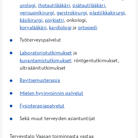
urologi
,
ihotautilääkäri
,
sisätautilääkäri
,
verisuonikirurgi
,
garstrokirurgi
,
plastiikkakirurgi
,
käsikirurgi
,
psykiatri
, onkologi,
korvalääkäri
,
kardiologi
ja
ortopedi
Työterveyspalvelut
Laboratoriotutkimukset
ja
kuvantamistutkimukset
: röntgentutkimukset,
ultraäänitutkimukset
Ravitsemusterapia
Mielen hyvinvoinnin palvelut
Fysioterapiapalvelut
Sekä muut terveyden asiantuntijat
Terveystalo Vaasan toiminnasta vastaa