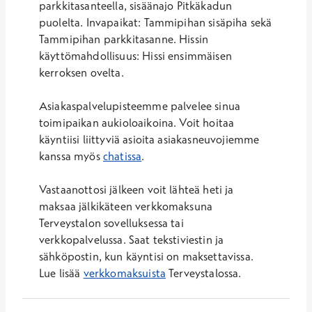
parkkitasanteella, sisäänajo Pitkäkadun
puolelta. Invapaikat: Tammipihan sisäpiha sekä
Tammipihan parkkitasanne. Hissin
käyttömahdollisuus: Hissi ensimmäisen
kerroksen ovelta.
Asiakaspalvelupisteemme palvelee sinua
toimipaikan aukioloaikoina. Voit hoitaa
käyntiisi liittyviä asioita asiakasneuvojiemme
kanssa myös
chatissa
.
Vastaanottosi jälkeen voit lähteä heti ja
maksaa jälkikäteen verkkomaksuna
Terveystalon sovelluksessa tai
verkkopalvelussa. Saat tekstiviestin ja
sähköpostin, kun käyntisi on maksettavissa.
Lue lisää
verkkomaksuista
Terveystalossa.