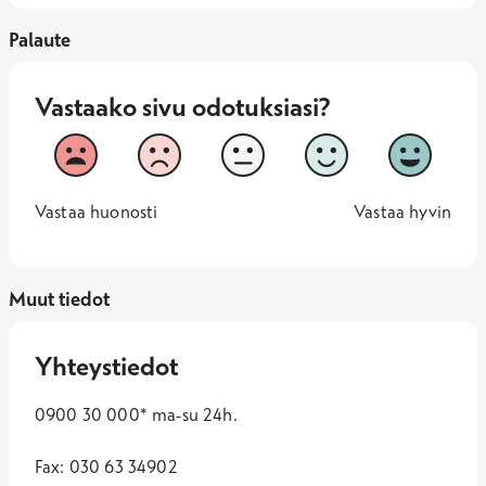
Palaute
Vastaako sivu odotuksiasi?
Vastaako sivu odotuksiasi?
1
2
3
4
5
Vastaa huonosti
Vastaa hy
1 -
—
5 -
Vastaa huonosti
Vastaa hyvin
Muut tiedot
Yhteystiedot
0900 30 000* ma-su 24h.
Fax: 030 63 34902