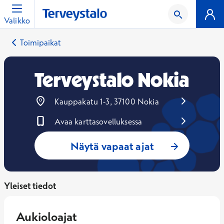
Valikko
Toimipaikat
Terveystalo Nokia
Kauppakatu 1-3, 37100 Nokia
Avaa karttasovelluksessa
Avautuu uuteen ikkunaan
Näytä vapaat ajat
Yleiset tiedot
Aukioloajat