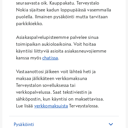
seuraavasta oik. Kauppakatu. Terveystalo
Nokia sijaitsee kadun loppupäässä vasemmalla
puolella. Ilmainen pysäköinti mutta tarvitaan
parkkikiekko.
Asiakaspalvelupisteemme palvelee sinua
toimipaikan aukioloaikoina. Voit hoitaa
käyntiisi liittyviä asioita asiakasneuvojiemme
kanssa myös
chatissa
.
Vastaanottosi jälkeen voit lähteä heti ja
maksaa jälkikäteen verkkomaksuna
Terveystalon sovelluksessa tai
verkkopalvelussa. Saat tekstiviestin ja
sähköpostin, kun käyntisi on maksettavissa.
Lue lisää
verkkomaksuista
Terveystalossa.
Pysäköinti