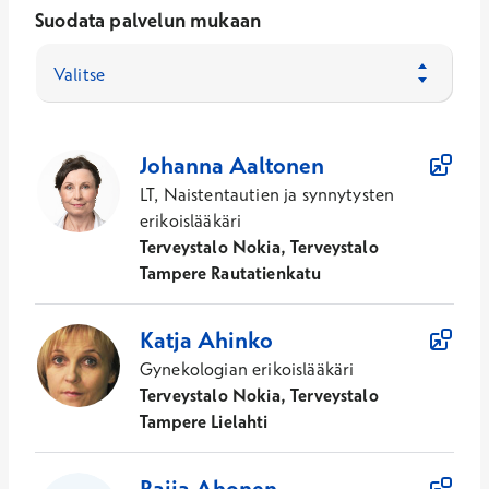
Suodata palvelun mukaan
Valitse
55
Asiantuntijaa
Johanna
Aaltonen
LT, Naistentautien ja synnytysten
erikoislääkäri
Terveystalo Nokia, Terveystalo
Tampere Rautatienkatu
Katja
Ahinko
Gynekologian erikoislääkäri
Terveystalo Nokia, Terveystalo
Tampere Lielahti
Raija
Ahonen