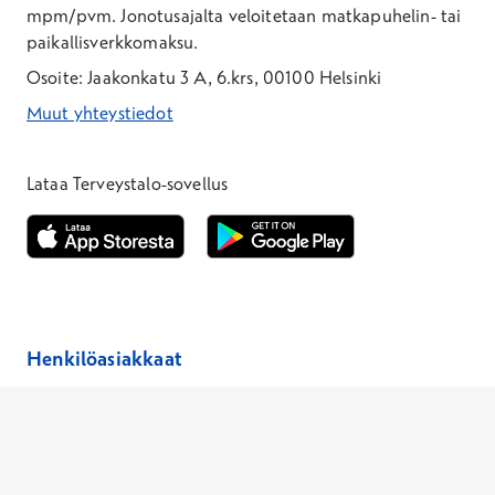
mpm/pvm.
Jonotusajalta veloitetaan matkapuhelin- tai
paikallisverkkomaksu.
Osoite: Jaakonkatu 3 A, 6.krs, 00100 Helsinki
Muut yhteystiedot
*Puhelun hinta on 8,35 snt/puhelu + 19,33 snt/min + mpm/pvm
*Puhelun hinta on matkapuhelinliittymästä 8,35 snt/puhelu + 
Lataa Terveystalo-sovellus
Avautuu uuteen ikkunaan
Avautuu uuteen ikkunaan
Henkilöasiakkaat
Hinnasto
Ajanvaraus