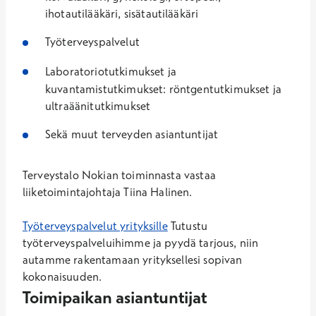
ihotautilääkäri, sisätautilääkäri
Työterveyspalvelut
Laboratoriotutkimukset ja
kuvantamistutkimukset: röntgentutkimukset ja
ultraäänitutkimukset
Sekä muut terveyden asiantuntijat
Terveystalo Nokian toiminnasta vastaa
liiketoimintajohtaja Tiina Halinen.
Työterveyspalvelut yrityksille
Tutustu
työterveyspalveluihimme ja pyydä tarjous, niin
autamme rakentamaan yrityksellesi sopivan
kokonaisuuden.
Toimipaikan asiantuntijat