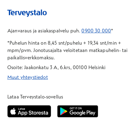
Ajanvaraus ja asiakaspalvelu puh.
0900 30 000
*
*Puhelun hinta on 8,45 snt/puhelu + 19,34 snt/min +
mpm/pvm.
Jonotusajalta veloitetaan matkapuhelin- tai
paikallisverkkomaksu.
Osoite: Jaakonkatu 3 A, 6.krs, 00100 Helsinki
Muut yhteystiedot
*Puhelun hinta on 8,35 snt/puhelu + 19,33 snt/min + mpm/pvm
*Puhelun hinta on matkapuhelinliittymästä 8,35 snt/puhelu + 
Lataa Terveystalo-sovellus
Avautuu uuteen ikkunaan
Avautuu uuteen ikkunaan