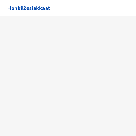
Henkilöasiakkaat
Hinnasto
Ajanvaraus
Toimipaikat
Asiantuntijat
Anna palautetta
Ajan peruutus
Kaikki palvelut