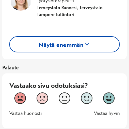
Työfysioterapeutti
Terveystalo Ruovesi, Terveystalo
Tampere Tullintori
Näytä enemmän
Palaute
Vastaako sivu odotuksiasi?
Vastaako sivu odotuksiasi?
1
2
3
4
5
Vastaa huonosti
Vastaa hy
1 -
—
5 -
Vastaa huonosti
Vastaa hyvin