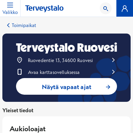
Valikko
Toimipaikat
Terveystalo Ruovesi
Ruovedentie 13, 34600 Ruovesi
Avaa karttasovelluksessa
Avautuu uuteen ikkunaan
Näytä vapaat ajat
Yleiset tiedot
Aukioloajat