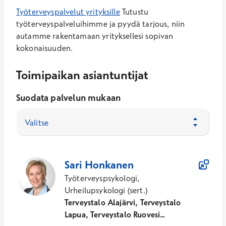
Työterveyspalvelut yrityksille
Tutustu
työterveyspalveluihimme ja pyydä tarjous, niin
autamme rakentamaan yrityksellesi sopivan
kokonaisuuden.
Toimipaikan asiantuntijat
Suodata palvelun mukaan
Valitse
14
Asiantuntijaa
Sari
Honkanen
Työterveyspsykologi,
Urheilupsykologi (sert.)
Terveystalo Alajärvi, Terveystalo
Lapua, Terveystalo Ruovesi...