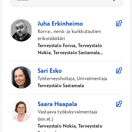
45
Asiantuntijaa
Juha
Erkinheimo
Korva-, nenä- ja kurkkutautien
erikoislääkäri
Terveystalo Forssa, Terveystalo
Nokia, Terveystalo Sastamala...
Sari
Esko
Työterveyshoitaja, Univalmentaja
Terveystalo Sastamala
Saara
Haapala
Vastaava työkykyvalmentaja
(sos.at.)
Terveystalo Nokia, Terveystalo