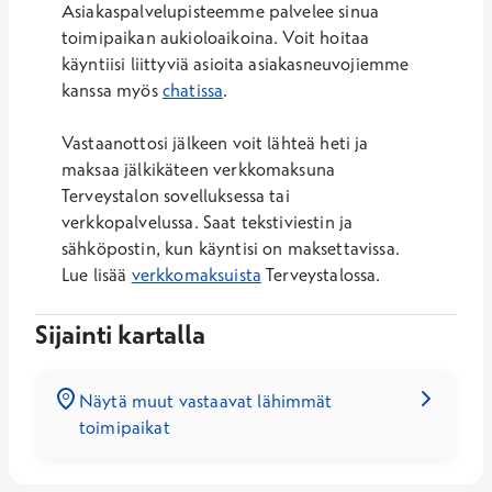
Asiakaspalvelupisteemme palvelee sinua
toimipaikan aukioloaikoina. Voit hoitaa
käyntiisi liittyviä asioita asiakasneuvojiemme
kanssa myös
chatissa
.
Vastaanottosi jälkeen voit lähteä heti ja
maksaa jälkikäteen verkkomaksuna
Terveystalon sovelluksessa tai
verkkopalvelussa. Saat tekstiviestin ja
sähköpostin, kun käyntisi on maksettavissa.
Lue lisää
verkkomaksuista
Terveystalossa.
Sijainti kartalla
Näytä muut vastaavat lähimmät
toimipaikat