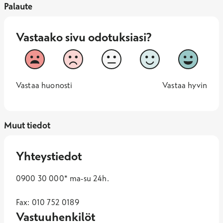
Palaute
Vastaako sivu odotuksiasi?
Vastaako sivu odotuksiasi?
1
2
3
4
5
Vastaa huonosti
Vastaa hy
1 -
—
5 -
Vastaa huonosti
Vastaa hyvin
Muut tiedot
Yhteystiedot
0900 30 000* ma-su 24h.
Fax: 010 752 0189
Vastuuhenkilöt