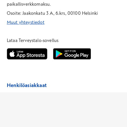
paikallisverkkomaksu.
Osoite: Jaakonkatu 3 A, 6.krs, 00100 Helsinki
Muut yhteystiedot
*Puhelun hinta on 8,35 snt/puhelu + 19,33 snt/min + mpm/pvm
*Puhelun hinta on matkapuhelinliittymästä 8,35 snt/puhelu + 
Lataa Terveystalo-sovellus
Avautuu uuteen ikkunaan
Avautuu uuteen ikkunaan
Henkilöasiakkaat
Hinnasto
Ajanvaraus