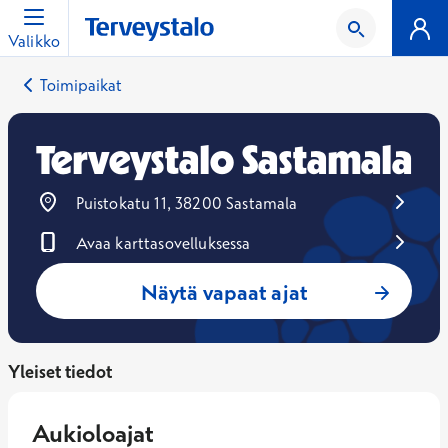
Valikko
Toimipaikat
Terveystalo Sastamala
Puistokatu 11, 38200 Sastamala
Avaa karttasovelluksessa
Avautuu uuteen ikkunaan
Näytä vapaat ajat
Yleiset tiedot
Aukioloajat