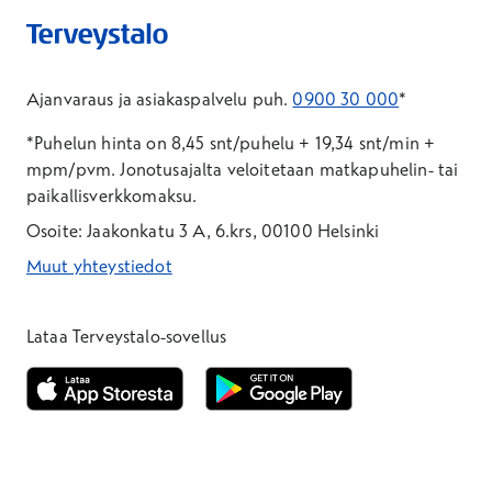
Ajanvaraus ja asiakaspalvelu puh.
0900 30 000
*
*Puhelun hinta on 8,45 snt/puhelu + 19,34 snt/min +
mpm/pvm.
Jonotusajalta veloitetaan matkapuhelin- tai
paikallisverkkomaksu.
Osoite: Jaakonkatu 3 A, 6.krs, 00100 Helsinki
Muut yhteystiedot
*Puhelun hinta on 8,35 snt/puhelu + 19,33 snt/min + mpm/pvm
*Puhelun hinta on matkapuhelinliittymästä 8,35 snt/puhelu + 
Lataa Terveystalo-sovellus
Avautuu uuteen ikkunaan
Avautuu uuteen ikkunaan