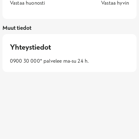
1 -
—
5 -
Vastaa huonosti
Vastaa hyvin
Muut tiedot
Yhteystiedot
0900 30 000* palvelee ma-su 24 h.