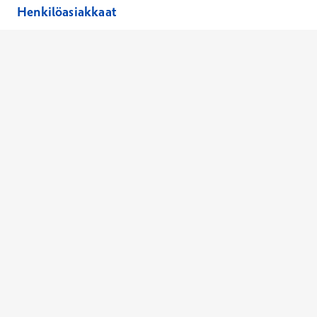
Henkilöasiakkaat
Hinnasto
Ajanvaraus
Toimipaikat
Asiantuntijat
Anna palautetta
Ajan peruutus
Kaikki palvelut