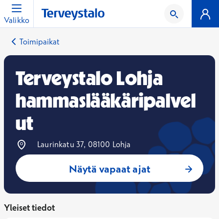
Valikko
Toimipaikat
Terveystalo Lohja
hammaslääkäripalvel
ut
Laurinkatu 37, 08100 Lohja
Näytä vapaat ajat
Yleiset tiedot