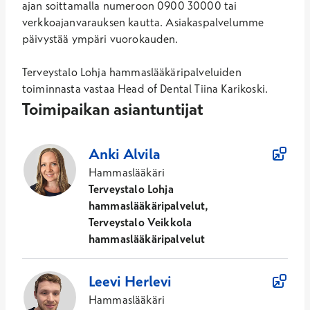
ajan soittamalla numeroon 0900 30000 tai
verkkoajanvarauksen kautta. Asiakaspalvelumme
päivystää ympäri vuorokauden.
Terveystalo Lohja hammaslääkäripalveluiden
toiminnasta vastaa Head of Dental Tiina Karikoski.
Toimipaikan asiantuntijat
13
Asiantuntijaa
Anki
Alvila
Hammaslääkäri
Terveystalo Lohja
hammaslääkäripalvelut,
Terveystalo Veikkola
hammaslääkäripalvelut
Leevi
Herlevi
Hammaslääkäri