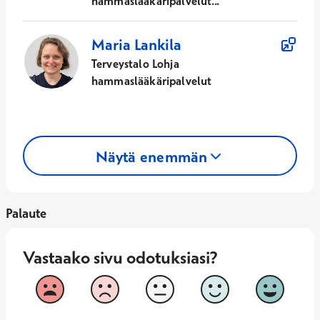
hammaslääkäripalvelut...
Maria
Lankila
Terveystalo Lohja
hammaslääkäripalvelut
Näytä enemmän
Palaute
Vastaako sivu odotuksiasi?
Vastaako sivu odotuksiasi?
1
2
3
4
5
Vastaa huonosti
Vastaa hy