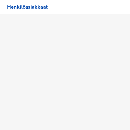
Henkilöasiakkaat
Hinnasto
Ajanvaraus
Toimipaikat
Asiantuntijat
Anna palautetta
Ajan peruutus
Kaikki palvelut