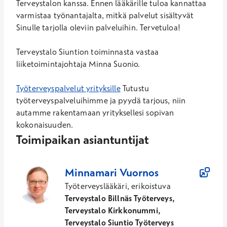
Terveystalon kanssa. Ennen lääkärille tuloa kannattaa
varmistaa työnantajalta, mitkä palvelut sisältyvät
Sinulle tarjolla oleviin palveluihin. Tervetuloa!
Terveystalo Siuntion toiminnasta vastaa
liiketoimintajohtaja Minna Suonio.
Työterveyspalvelut yrityksille
Tutustu
työterveyspalveluihimme ja pyydä tarjous, niin
autamme rakentamaan yrityksellesi sopivan
kokonaisuuden.
Toimipaikan asiantuntijat
2
Asiantuntijaa
Minnamari
Vuornos
Työterveyslääkäri, erikoistuva
Terveystalo Billnäs Työterveys,
Terveystalo Kirkkonummi,
Terveystalo Siuntio Työterveys