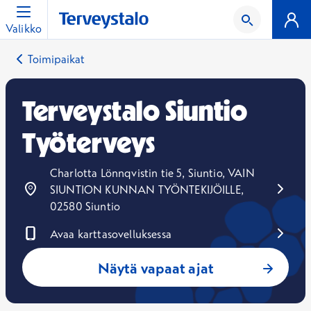
Valikko
Toimipaikat
Terveystalo Siuntio
Työterveys
Charlotta Lönnqvistin tie 5, Siuntio, VAIN
SIUNTION KUNNAN TYÖNTEKIJÖILLE,
02580 Siuntio
Avaa karttasovelluksessa
Avautuu uuteen ikkunaan
Näytä vapaat ajat