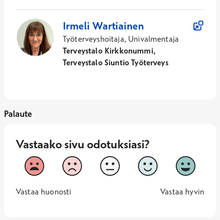
Irmeli
Wartiainen
Työterveyshoitaja, Univalmentaja
Terveystalo Kirkkonummi,
Terveystalo Siuntio Työterveys
Palaute
Vastaako sivu odotuksiasi?
Vastaako sivu odotuksiasi?
1
2
3
4
5
Vastaa huonosti
Vastaa hy
1 -
—
5 -
Vastaa huonosti
Vastaa hyvin