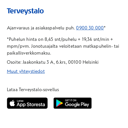
Ajanvaraus ja asiakaspalvelu puh.
0900 30 000
*
*Puhelun hinta on 8,45 snt/puhelu + 19,34 snt/min +
mpm/pvm.
Jonotusajalta veloitetaan matkapuhelin- tai
paikallisverkkomaksu.
Osoite: Jaakonkatu 3 A, 6.krs, 00100 Helsinki
Muut yhteystiedot
*Puhelun hinta on 8,35 snt/puhelu + 19,33 snt/min + mpm/pvm
*Puhelun hinta on matkapuhelinliittymästä 8,35 snt/puhelu + 
Lataa Terveystalo-sovellus
Avautuu uuteen ikkunaan
Avautuu uuteen ikkunaan