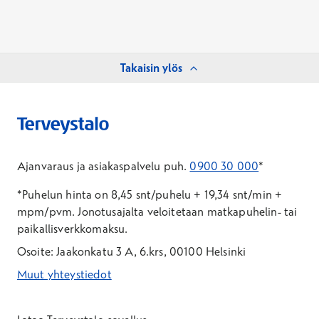
Takaisin ylös
Ajanvaraus ja asiakaspalvelu puh.
0900 30 000
*
*Puhelun hinta on 8,45 snt/puhelu + 19,34 snt/min +
mpm/pvm.
Jonotusajalta veloitetaan matkapuhelin- tai
paikallisverkkomaksu.
Osoite: Jaakonkatu 3 A, 6.krs, 00100 Helsinki
Muut yhteystiedot
*Puhelun hinta on 8,35 snt/puhelu + 19,33 snt/min + mpm/pvm
*Puhelun hinta on matkapuhelinliittymästä 8,35 snt/puhelu + 