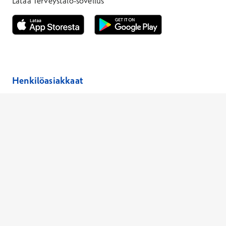
Lataa Terveystalo-sovellus
Avautuu uuteen ikkunaan
Avautuu uuteen ikkunaan
Henkilöasiakkaat
Hinnasto
Ajanvaraus
Toimipaikat
Asiantuntijat
Anna palautetta