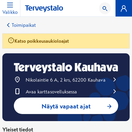
Valikko
Toimipaikat
Katso poikkeusaukioloajat
Terveystalo Kauhava
Nikolaintie 6 A, 2 krs, 62200 Kauhava
Avaa karttasovelluksessa
Avautuu uuteen ikkunaan
Näytä vapaat ajat
Yleiset tiedot