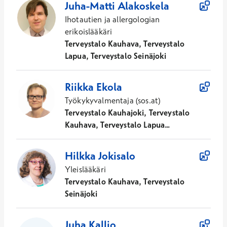
Juha-Matti
Alakoskela
Ihotautien ja allergologian
erikoislääkäri
Terveystalo Kauhava, Terveystalo
Lapua, Terveystalo Seinäjoki
Riikka
Ekola
Työkykyvalmentaja (sos.at)
Terveystalo Kauhajoki, Terveystalo
Kauhava, Terveystalo Lapua...
Hilkka
Jokisalo
Yleislääkäri
Terveystalo Kauhava, Terveystalo
Seinäjoki
Juha
Kallio