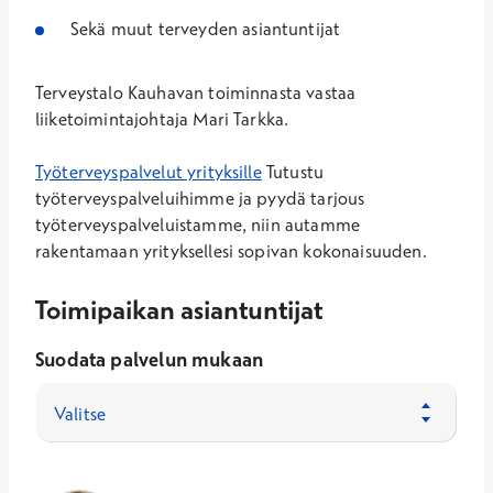
Sekä muut terveyden asiantuntijat
Terveystalo Kauhavan toiminnasta vastaa
liiketoimintajohtaja Mari Tarkka.
Työterveyspalvelut yrityksille
Tutustu
työterveyspalveluihimme ja pyydä tarjous
työterveyspalveluistamme, niin autamme
rakentamaan yrityksellesi sopivan kokonaisuuden.
Toimipaikan asiantuntijat
Suodata palvelun mukaan
Valitse
16
Asiantuntijaa