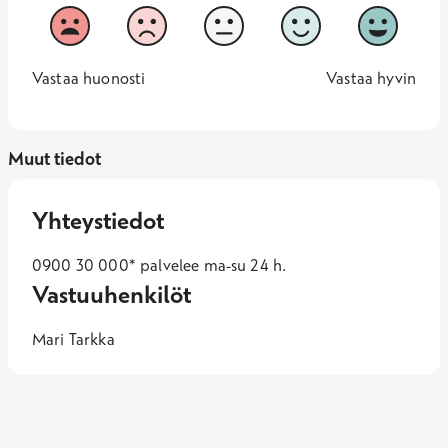
Vastaako sivu odotuksiasi?
1
2
3
4
5
Vastaa huonosti
Vastaa hy
1 -
—
5 -
Vastaa huonosti
Vastaa hyvin
Muut tiedot
Yhteystiedot
0900 30 000* palvelee ma-su 24 h.
Vastuuhenkilöt
Mari Tarkka