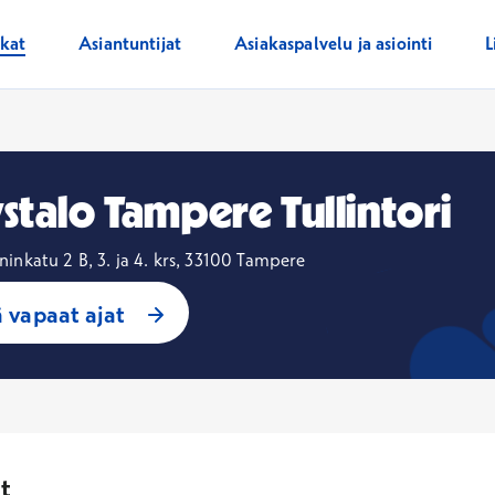
ikat
Asiantuntijat
Asiakaspalvelu ja asiointi
L
stalo Tampere Tullintori
nkatu 2 B, 3. ja 4. krs, 33100 Tampere
 vapaat ajat
t