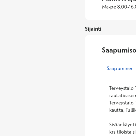
Ma-pe 8.00-16.0
Sijainti
Saapumiso
Saapuminen
Terveystalo 
rautatieasem
Terveystalo 
kautta, Tulli
Sisäänkäynti
krs tiloista