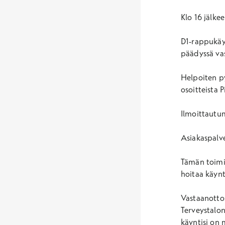
Klo 16 jälke
D1-rappukäy
päädyssä va
Helpoiten py
osoitteista 
Ilmoittautu
Asiakaspalve
Tämän toimip
hoitaa käynt
Vastaanottos
Terveystalon
käyntisi on 