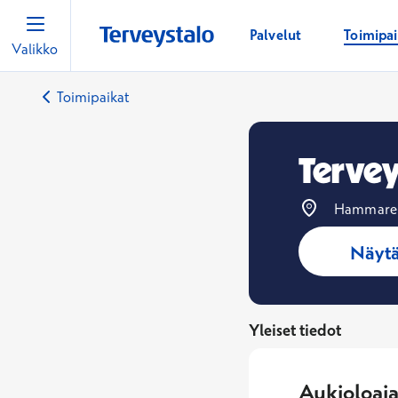
Palvelut
Toimipa
Valikko
Toimipaikat
Tervey
Hammareni
Näytä
Yleiset tiedot
Aukioloaja