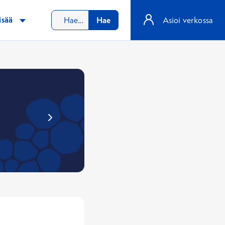
isää
Hae
Asioi verkossa