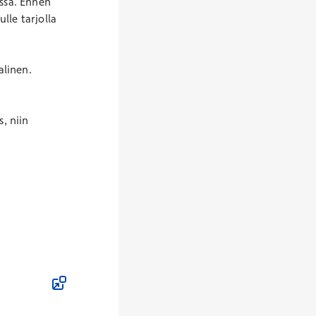
ssa. Ennen
lle tarjolla
alinen.
, niin