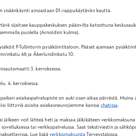
en sisäänkäynti ainoastaan D1-rappukäytävän kautta.
tävä sijaitsee kauppakeskuksen pääovilta katsottuna keskusauk
semmalla puolella (Arnoldsin kulma).
säköit P-Tullintorin pysäköintitaloon. Pääset ajamaan pysäköin
Pinninkatu 46 ja Åkerlundinkatu 10.
misautomaatti 3. kerroksessa.
lu. 4. kerroksessa.
aikan asiakaspalvelupiste on auki osan aikaa päivästä. Muina a
iisi liittyviä asioita asiakasneuvojiemme kanssa
chatissa
.
i jälkeen voit lähteä heti ja maksaa jälkikäteen verkkomaksuna
 sovelluksessa tai verkkopalvelussa. Saat tekstiviestin ja sähköp
maksettavissa. Lue lisää
verkkomaksuista
Terveystalossa.