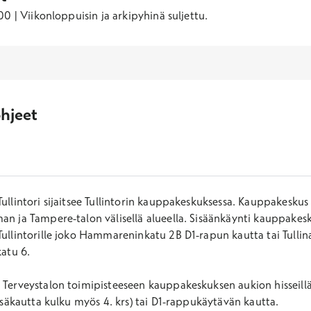
0 | Viikonloppuisin ja arkipyhinä suljettu.
hjeet
Tullintori sijaitsee Tullintorin kauppakeskuksessa. Kauppakeskus 
an ja Tampere-talon välisellä alueella. Sisäänkäynti kauppakes
Tullintorille joko Hammareninkatu 2B D1-rapun kautta tai Tulli
katu 6.
 Terveystalon toimipisteeseen kauppakeskuksen aukion hisseillä 
 sisäkautta kulku myös 4. krs) tai D1-rappukäytävän kautta.