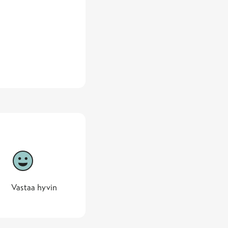
5
Vastaa hyvin
5 -
Vastaa hyvin