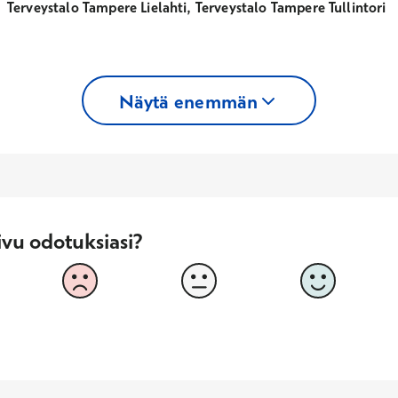
Terveystalo Tampere Lielahti, Terveystalo Tampere Tullintori
Näytä enemmän
ivu odotuksiasi?
dotuksiasi?
2
3
4
 huonosti
i