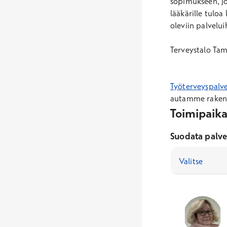
sopimukseen, jo
lääkärille tuloa
oleviin palvelui
Terveystalo Tam
Työterveyspalvel
autamme rakent
Toimipaika
Suodata palv
Valitse
129
Asiantuntij