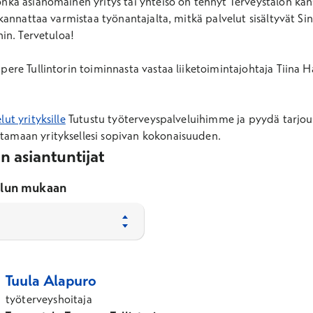
nka asianomainen yritys tai yhteisö on tehnyt Terveystalon kan
 kannattaa varmistaa työnantajalta, mitkä palvelut sisältyvät Sinu
hin. Tervetuloa!
pere Tullintorin toiminnasta vastaa liiketoimintajohtaja Tiina H
ut yrityksille
Tutustu työterveyspalveluihimme ja pyydä tarjous
amaan yrityksellesi sopivan kokonaisuuden.
n asiantuntijat
elun mukaan
aa
Tuula
Alapuro
työterveyshoitaja