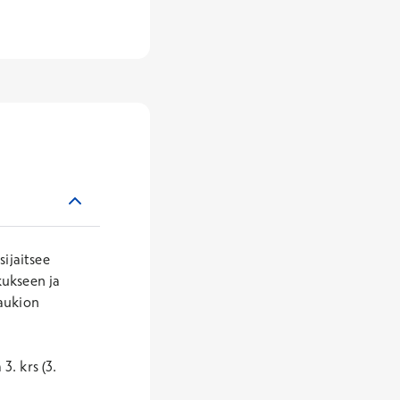
sijaitsee
kukseen ja
naukion
3. krs (3.