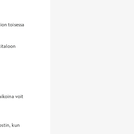
ion toisessa
titaloon
ikoina voit
ostin, kun