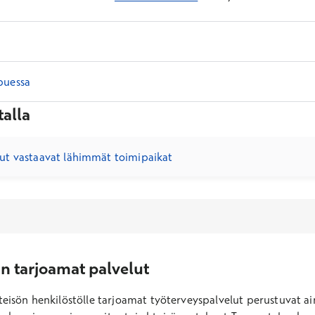
puessa
talla
t vastaavat lähimmät toimipaikat
n tarjoamat palvelut
hteisön henkilöstölle tarjoamat työterveyspalvelut perustuvat ai