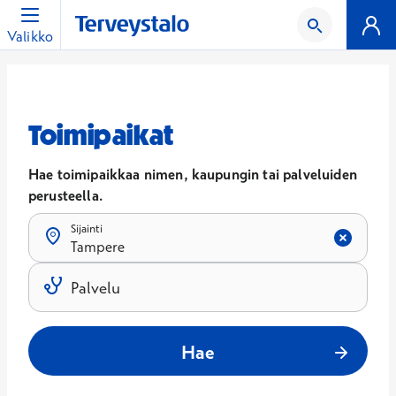
Valikko
Toimipaikat
Hae toimipaikkaa nimen, kaupungin tai palveluiden
perusteella.
Sijainti
Tampere
Tulokset päivittyvät, kun kirjoitat hakukenttään.
Palvelu
Tulokset päivittyvät, kun kirjoitat hakukenttään.
Hae