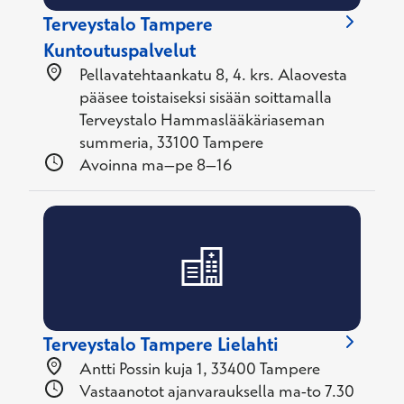
Terveystalo Tampere
Kuntoutuspalvelut
Pellavatehtaankatu 8, 4. krs. Alaovesta
pääsee toistaiseksi sisään soittamalla
Terveystalo Hammaslääkäriaseman
summeria, 33100 Tampere
Avoinna ma–pe 8–16
Terveystalo Tampere Lielahti
Antti Possin kuja 1, 33400 Tampere
Vastaanotot ajanvarauksella ma-to 7.30