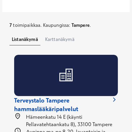
7
toimipaikkaa
.
Kaupungissa
:
Tampere
.
Listanäkymä
Karttanäkymä
Terveystalo Tampere
hammaslääkäripalvelut
Hämeenkatu 14 E (käynti
Pellavatehtaankatu 8), 33100 Tampere
Avoinna ma-pe 8-20, lauantaisin ja