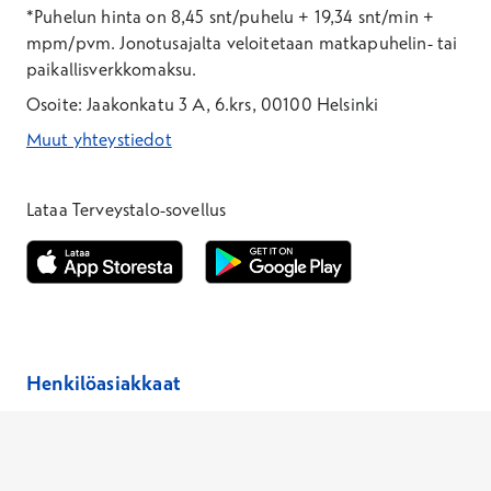
*Puhelun hinta on 8,45 snt/puhelu + 19,34 snt/min +
mpm/pvm.
Jonotusajalta veloitetaan matkapuhelin- tai
paikallisverkkomaksu.
Osoite: Jaakonkatu 3 A, 6.krs, 00100 Helsinki
Muut yhteystiedot
*Puhelun hinta on 8,35 snt/puhelu + 19,33 snt/min + mpm/pvm
*Puhelun hinta on matkapuhelinliittymästä 8,35 snt/puhelu + 
Lataa Terveystalo-sovellus
Avautuu uuteen ikkunaan
Avautuu uuteen ikkunaan
Henkilöasiakkaat
Hinnasto