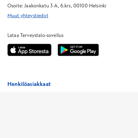
Osoite: Jaakonkatu 3 A, 6.krs, 00100 Helsinki
Muut yhteystiedot
*Puhelun hinta on 8,35 snt/puhelu + 19,33 snt/min + mpm/pvm
*Puhelun hinta on matkapuhelinliittymästä 8,35 snt/puhelu + 
Lataa Terveystalo-sovellus
Avautuu uuteen ikkunaan
Avautuu uuteen ikkunaan
Henkilöasiakkaat
Hinnasto
Ajanvaraus
Toimipaikat