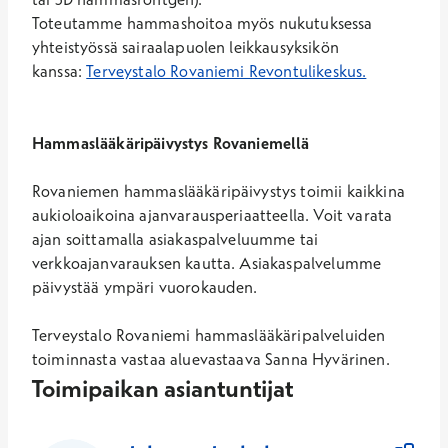
Toteutamme hammashoitoa myös nukutuksessa
yhteistyössä sairaalapuolen leikkausyksikön
Avautuu uu
kanssa:
Terveystalo Rovaniemi Revontulikeskus.
Hammaslääkäripäivystys Rovaniemellä
Rovaniemen hammaslääkäripäivystys toimii kaikkina
aukioloaikoina ajanvarausperiaatteella. Voit varata
ajan
soittamalla asiakaspalveluumme
tai
verkkoajanvarauksen kautta. Asiakaspalvelumme
päivystää ympäri vuorokauden.
Terveystalo Rovaniemi hammaslääkäripalveluiden
toiminnasta vastaa aluevastaava Sanna Hyvärinen.
Toimipaikan asiantuntijat
14
Asiantuntijaa