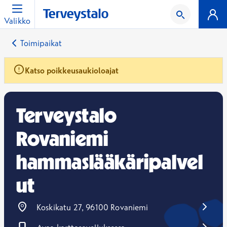
Valikko
Toimipaikat
Katso poikkeusaukioloajat
Terveystalo
Rovaniemi
hammaslääkäripalvel
ut
Koskikatu 27, 96100 Rovaniemi