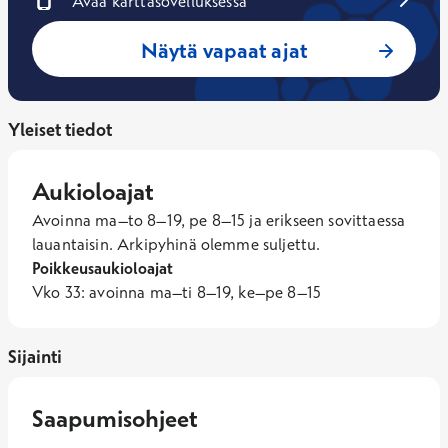
Avaa karttasovelluksessa
Avautuu uuteen ikkunaan
Näytä vapaat ajat
Yleiset tiedot
Aukioloajat
Avoinna ma–to 8–19, pe 8–15 ja erikseen sovittaessa 
lauantaisin. Arkipyhinä olemme suljettu.
Poikkeusaukioloajat
Vko 33: avoinna ma–ti 8–19, ke–pe 8–15
Sijainti
Saapumisohjeet