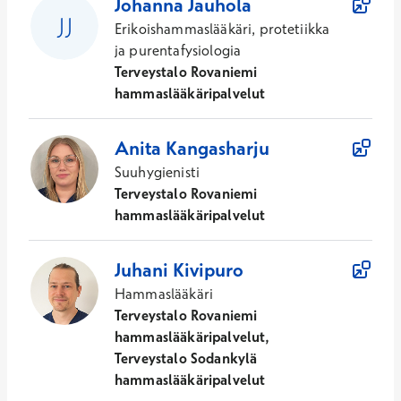
Johanna
Jauhola
Erikoishammaslääkäri, protetiikka
ja purentafysiologia
Terveystalo Rovaniemi
hammaslääkäripalvelut
Anita
Kangasharju
Suuhygienisti
Terveystalo Rovaniemi
hammaslääkäripalvelut
Juhani
Kivipuro
Hammaslääkäri
Terveystalo Rovaniemi
hammaslääkäripalvelut,
Terveystalo Sodankylä
hammaslääkäripalvelut