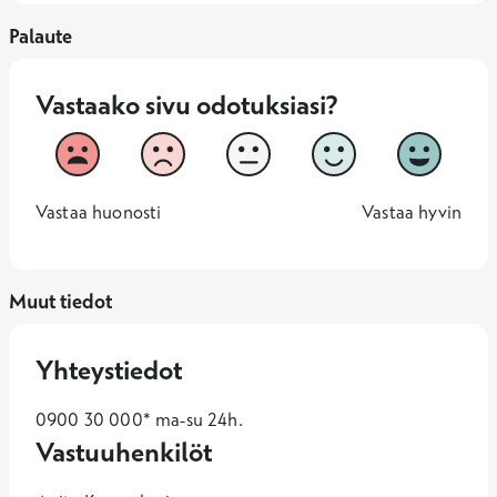
Palaute
Vastaako sivu odotuksiasi?
Vastaako sivu odotuksiasi?
1
2
3
4
5
Vastaa huonosti
Vastaa hy
1 -
—
5 -
Vastaa huonosti
Vastaa hyvin
Muut tiedot
Yhteystiedot
0900 30 000* ma-su 24h.
Vastuuhenkilöt