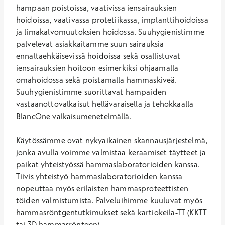
hampaan poistoissa, vaativissa iensairauksien
hoidoissa, vaativassa protetiikassa, implanttihoidoissa
ja limakalvomuutoksien hoidossa. Suuhygienistimme
palvelevat asiakkaitamme suun sairauksia
ennaltaehkäisevissä hoidoissa sekä osallistuvat
iensairauksien hoitoon esimerkiksi ohjaamalla
omahoidossa sekä poistamalla hammaskiveä.
Suuhygienistimme suorittavat hampaiden
vastaanottovalkaisut hellävaraisella ja tehokkaalla
BlancOne valkaisumenetelmällä.
Käytössämme ovat nykyaikainen skannausjärjestelmä,
jonka avulla voimme valmistaa keraamiset täytteet ja
paikat yhteistyössä hammaslaboratorioiden kanssa.
Tiivis yhteistyö hammaslaboratorioiden kanssa
nopeuttaa myös erilaisten hammasproteettisten
töiden valmistumista. Palveluihimme kuuluvat
myös
hammasröntgentutkimukset sekä kartiokeila-TT (KKTT
tai 3D hammasröntgen).