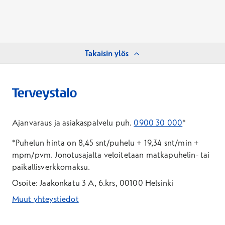
Takaisin ylös
Ajanvaraus ja asiakaspalvelu puh.
0900 30 000
*
*Puhelun hinta on 8,45 snt/puhelu + 19,34 snt/min +
mpm/pvm.
Jonotusajalta veloitetaan matkapuhelin- tai
paikallisverkkomaksu.
Osoite: Jaakonkatu 3 A, 6.krs, 00100 Helsinki
Muut yhteystiedot
*Puhelun hinta on 8,35 snt/puhelu + 19,33 snt/min + mpm/pvm
*Puhelun hinta on matkapuhelinliittymästä 8,35 snt/puhelu + 