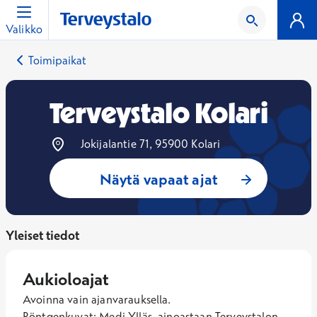
Valikko
Toimipaikat
Terveystalo Kolari
Jokijalantie 71, 95900 Kolari
Näytä vapaat ajat
Yleiset tiedot
Aukioloajat
Avoinna vain ajanvarauksella. 
Röntgenkuvat: Medi-Ylläs, ainoastaan Terveystalon