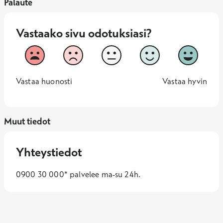
Palaute
Vastaako sivu odotuksiasi?
Vastaako sivu odotuksiasi?
1
2
3
4
5
Vastaa huonosti
Vastaa hy
1 -
—
5 -
Vastaa huonosti
Vastaa hyvin
Muut tiedot
Yhteystiedot
0900 30 000* palvelee ma-su 24h.