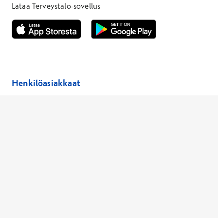
Lataa Terveystalo-sovellus
Avautuu uuteen ikkunaan
Avautuu uuteen ikkunaan
Henkilöasiakkaat
Hinnasto
Ajanvaraus
Toimipaikat
Asiantuntijat
Anna palautetta