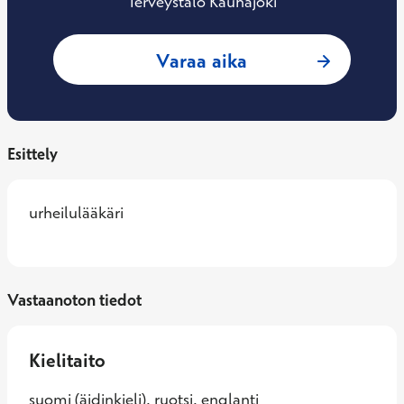
Terveystalo Kauhajoki
: Kirsi Tuominen, 
Varaa aika
Esittely
urheilulääkäri
Vastaanoton tiedot
Kielitaito
suomi (äidinkieli), ruotsi, englanti