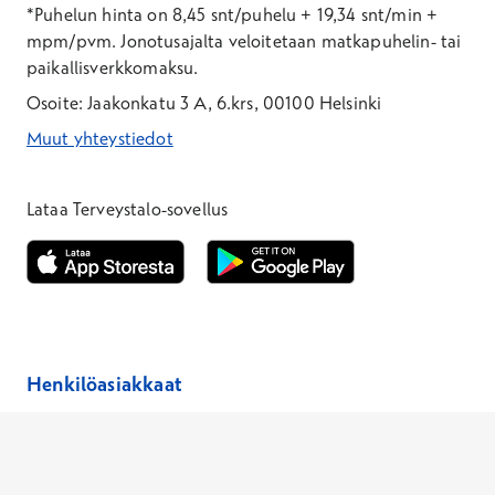
*Puhelun hinta on 8,45 snt/puhelu + 19,34 snt/min +
mpm/pvm.
Jonotusajalta veloitetaan matkapuhelin- tai
paikallisverkkomaksu.
Osoite: Jaakonkatu 3 A, 6.krs, 00100 Helsinki
Muut yhteystiedot
*Puhelun hinta on 8,35 snt/puhelu + 19,33 snt/min + mpm/pvm
*Puhelun hinta on matkapuhelinliittymästä 8,35 snt/puhelu + 
Lataa Terveystalo-sovellus
Avautuu uuteen ikkunaan
Avautuu uuteen ikkunaan
Henkilöasiakkaat
Hinnasto