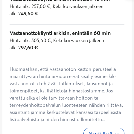
Hinta
alk.
257,60
€
,
Kela-korvauksen jälkeen
alk.
249,60
€
Vastaanottokäynti arkisin, enintään 60 min
Hinta
alk.
305,60
€
,
Kela-korvauksen jälkeen
alk.
297,60
€
Huomaathan, että vastaanoton keston perusteella 
määrittyvään hinta-arvioon eivät sisälly esimerkiksi 
vastaanotolla tehtävät tutkimukset, lausunnot ja 
toimenpiteet, ks. lisätietoja hinnastostamme. Jos 
varattu aika ei ole tarvittavaan hoitoon tai 
terveydenhoitopalvelun luonteeseen nähden riittävä, 
asiantuntijamme keskustelevat kanssasi tarpeellisista 
lisäpalveluista ja niiden hinnasta. Ilmoitettu...
Näytä lisää