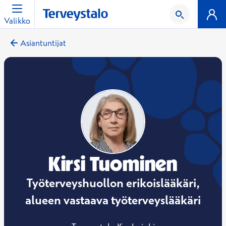
Valikko
Asiantuntijat
Kirsi Tuominen
Työterveyshuollon erikoislääkäri,
alueen vastaava työterveyslääkäri